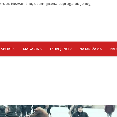
ažević) Senija – Sena
ŠEFIK
je protiv Infantina na izborima: Srbija i Hrvatska se
akon obilježavanja godišnjice: "Doživjela sam poniženje
 mom sinu"
j Krupi: Nezvanično, osumnjičena supruga ubijenog
SPORT
MAGAZIN
IZDVOJENO
NA MREŽAMA
PRE