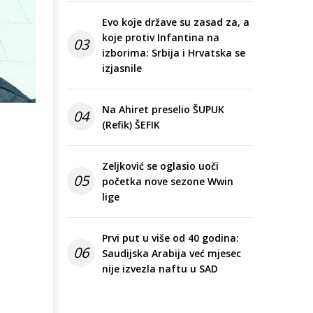
Evo koje države su zasad za, a
koje protiv Infantina na
03
izborima: Srbija i Hrvatska se
izjasnile
Na Ahiret preselio ŠUPUK
04
(Refik) ŠEFIK
Zeljković se oglasio uoči
05
početka nove sezone Wwin
lige
Prvi put u više od 40 godina:
06
Saudijska Arabija već mjesec
nije izvezla naftu u SAD