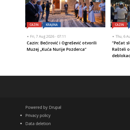
CAZIN
KRAJINA
CAZIN
Fri, 7 Aug 2026 - 07:11
Thu, 6 A
Cazin: Bećirović i Ogrešević otvorili
“Pečat s
Muzej „Kuća Nurije Pozderca“
Rašteli o
debloka
Powered by
Drupal
FOOTER
Privacy policy
Data deletion