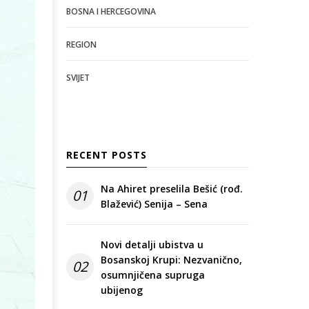
BOSNA I HERCEGOVINA
REGION
SVIJET
RECENT POSTS
Na Ahiret preselila Bešić (rođ.
01
Blažević) Senija – Sena
Novi detalji ubistva u
Bosanskoj Krupi: Nezvanično,
02
osumnjičena supruga
ubijenog