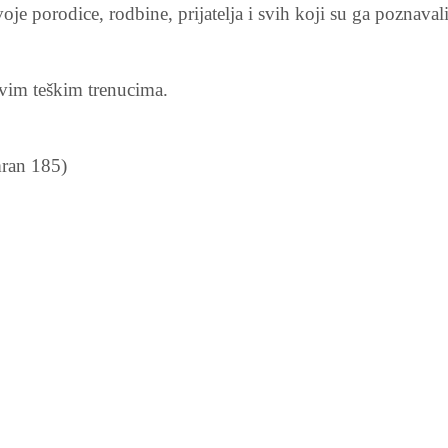
je porodice, rodbine, prijatelja i svih koji su ga poznavali
ovim teškim trenucima.
mran 185)