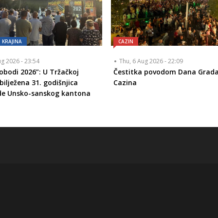
KRAJINA
CAZIN
ug 2026 - 23:54
Thu, 6 Aug 2026 - 22:09
lobodi 2026”: U Tržačkoj
Čestitka povodom Dana Grad
bilježena 31. godišnjica
Cazina
de Unsko-sanskog kantona