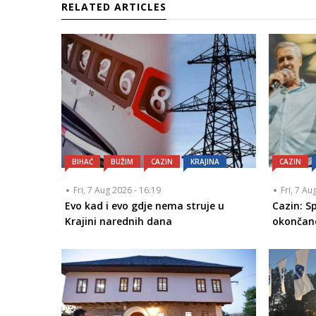
RELATED ARTICLES
BIHAĆ
BUŽIM
CAZIN
KRAJINA
CAZIN
Fri, 7 Aug 2026 - 16:19
Fri, 7 Au
Evo kad i evo gdje nema struje u
Cazin: 
Krajini narednih dana
okončan