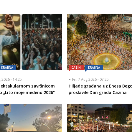
KRAJINA
CAZIN
KRAJINA
g 2026 - 14:25
Fri, 7 Aug 2026 - 07:25
Spektakularnom završnicom
Hiljade građana uz Enesa Bego
o „Lito moje medeno 2026“
proslavile Dan grada Cazina