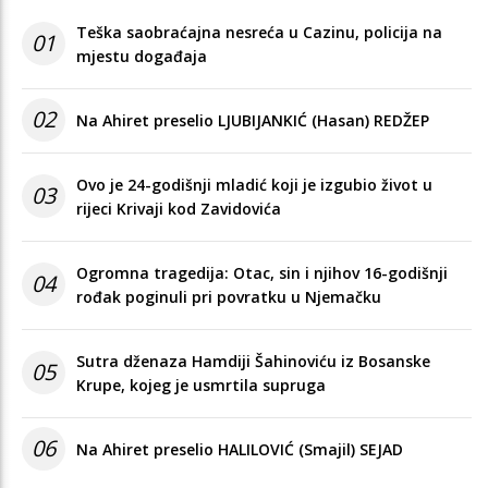
Teška saobraćajna nesreća u Cazinu, policija na
01
mjestu događaja
02
Na Ahiret preselio LJUBIJANKIĆ (Hasan) REDŽEP
Ovo je 24-godišnji mladić koji je izgubio život u
03
rijeci Krivaji kod Zavidovića
Ogromna tragedija: Otac, sin i njihov 16-godišnji
04
rođak poginuli pri povratku u Njemačku
Sutra dženaza Hamdiji Šahinoviću iz Bosanske
05
Krupe, kojeg je usmrtila supruga
06
Na Ahiret preselio HALILOVIĆ (Smajil) SEJAD