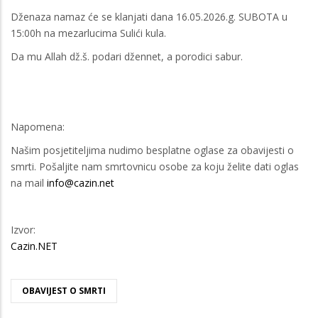
Dženaza namaz će se klanjati dana 16.05.2026.g. SUBOTA u
15:00h na mezarlucima Sulići kula.
Da mu Allah dž.š. podari džennet, a porodici sabur.
Napomena:
Našim posjetiteljima nudimo besplatne oglase za obavijesti o
smrti. Pošaljite nam smrtovnicu osobe za koju želite dati oglas
na mail
info@cazin.net
Izvor:
Cazin.NET
OBAVIJEST O SMRTI