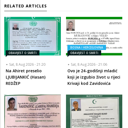
RELATED ARTICLES
BOSNA I HERCEGOVINA
OBAVIJEST O SMRTI
OBAVIJEST O SMRTI
Sat, 8 Aug 2026 - 21:20
Sat, 8 Aug 2026 - 21:06
Na Ahiret preselio
Ovo je 24-godišnji mladić
LJUBIJANKIĆ (Hasan)
koji je izgubio život u rijeci
REDŽEP
Krivaji kod Zavidovića