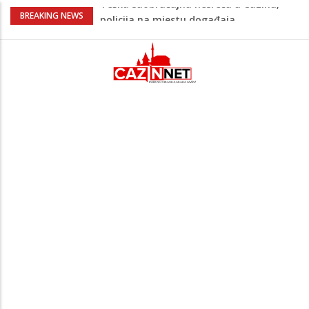
Ovo je 24-godišnji mladić koji je izgubio
BREAKING NEWS
život u rijeci Krivaji kod Zavidovića
Na Ahiret preselio LJUBIJANKIĆ (Hasan)
REDŽEP
Na Ahiret preselio HALILOVIĆ (Smajil)
SEJAD
Sutra dženaza Hamdiji Šahinoviću iz
Bosanske Krupe, kojeg je usmrtila
supruga
Teška saobraćajna nesreća u Cazinu,
policija na mjestu događaja