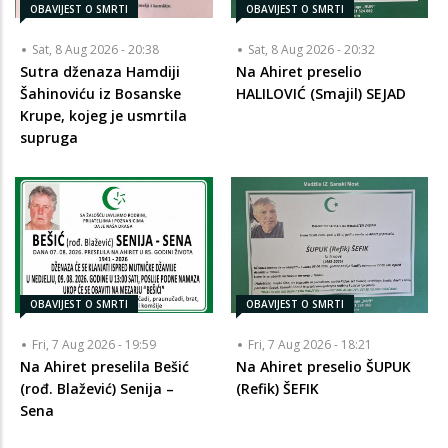
OBAVIJEST O SMRTI
OBAVIJEST O SMRTI
Sat, 8 Aug 2026 - 20:38
Sat, 8 Aug 2026 - 20:32
Sutra dženaza Hamdiji
Na Ahiret preselio
Šahinoviću iz Bosanske
HALILOVIĆ (Smajil) SEJAD
Krupe, kojeg je usmrtila
supruga
OBAVIJEST O SMRTI
OBAVIJEST O SMRTI
Fri, 7 Aug 2026 - 19:59
Fri, 7 Aug 2026 - 18:21
Na Ahiret preselila Bešić
Na Ahiret preselio ŠUPUK
(rođ. Blažević) Senija –
(Refik) ŠEFIK
Sena