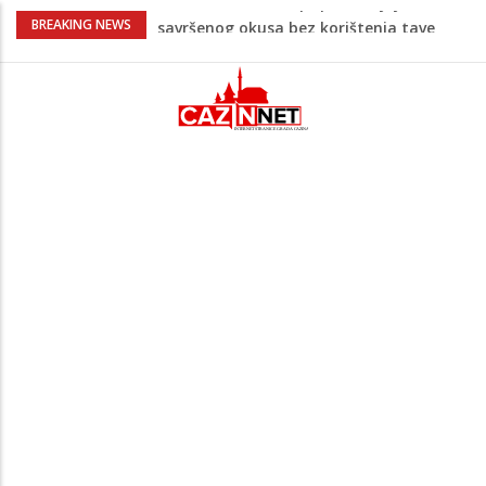
Stvari koje su djeca 80-ih radila bez
BREAKING NEWS
pitanja, a danas moraju tražiti
dopuštenje
Dječak ukrasio zlatnog retrivera
naljepnicama, njegova reakcija je hit
(VIDEO)
Skupština Čelika podržala izgradnju
Nacionalnog stadiona u Zenici, ali pod
određenim uslovima u korist kluba
Doktori otkrivaju zašto duže spavanje
vikendom ne nadoknađuje izgubljeni san
Kuhar otkrio kako pripremiti jaja
savršenog okusa bez korištenja tave