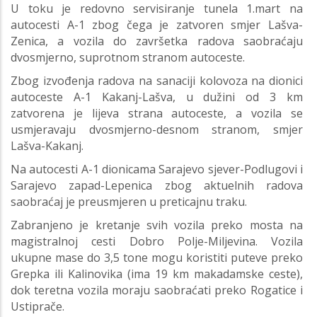
U toku je redovno servisiranje tunela 1.mart na
autocesti A-1 zbog čega je zatvoren smjer Lašva-
Zenica, a vozila do završetka radova saobraćaju
dvosmjerno, suprotnom stranom autoceste.
Zbog izvođenja radova na sanaciji kolovoza na dionici
autoceste A-1 Kakanj-Lašva, u dužini od 3 km
zatvorena je lijeva strana autoceste, a vozila se
usmjeravaju dvosmjerno-desnom stranom, smjer
Lašva-Kakanj.
Na autocesti A-1 dionicama Sarajevo sjever-Podlugovi i
Sarajevo zapad-Lepenica zbog aktuelnih radova
saobraćaj je preusmjeren u preticajnu traku.
Zabranjeno je kretanje svih vozila preko mosta na
magistralnoj cesti Dobro Polje-Miljevina. Vozila
ukupne mase do 3,5 tone mogu koristiti puteve preko
Grepka ili Kalinovika (ima 19 km makadamske ceste),
dok teretna vozila moraju saobraćati preko Rogatice i
Ustiprače.