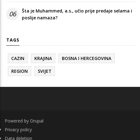
Šta je Muhammed, a.s., učio prije predaje selama i
06
poslije namaza?
TAGS
CAZIN
KRAJINA
BOSNA I HERCEGOVINA
REGION
SVIJET
Powered by
Drupal
FOOTER
Privacy policy
Data deletion