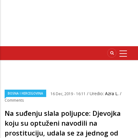
/ Uredio:
Azra L.
/
BOSNA I HERCEGOVINA
16 Dec, 2019 - 16:11
Comments
Na suđenju slala poljupce: Djevojka
koju su optuženi navodili na
prostituciju, udala se za jednog od