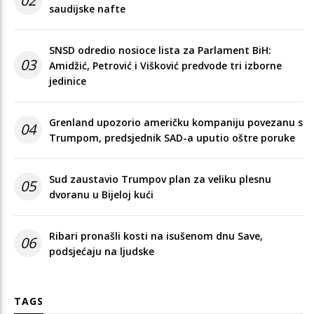
02
saudijske nafte
SNSD odredio nosioce lista za Parlament BiH:
03
Amidžić, Petrović i Višković predvode tri izborne
jedinice
Grenland upozorio američku kompaniju povezanu s
04
Trumpom, predsjednik SAD-a uputio oštre poruke
Sud zaustavio Trumpov plan za veliku plesnu
05
dvoranu u Bijeloj kući
Ribari pronašli kosti na isušenom dnu Save,
06
podsjećaju na ljudske
TAGS