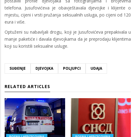
postavili profile djevojaka sa fotografijama i brojevima
telefona. Jusufovićeva je obavještavala djevojke i klijente o
mjestu, cijeni i vrsti pružanja seksualnih usluga, po cijeni od 120
eura i više.
Optuženi su nabavljali drogu, koji je Jusufovićeva prepakivala u
manje paketiće i davala djevojkama da je preprodaju klijentima
koji su koristili seksualne usluge.
SUĐENJE
DJEVOJKA
POLJUPCI
UDAJA
RELATED ARTICLES
BOSNA I HERCEGOVINA
BOSNA I HERCEGOVINA