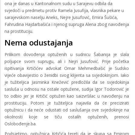
ona je danas u Kantonalnom sudu u Sarajevu odbila da
svjedoči u predmetu protiv Ramela Jusufija, vlasnika pekare u
sarajevskom naselju Aneks, Nejre Jusufović, Emira Šušića,
Fahrudina Hajdarbašića i njenog supruga Alena zbog navođenja
na prostituciju.
Nema odustajanja
Prilikom dovođenja optuženih u sudnicu Šabanija je slala
poljupce svom suprugu, ali i Nejri Jusufović. Prije početka
ispitivanja Krtičićev advokat Omar Mehmedbašić je Sudsko
vijeće obavijestio o ženidbi svog klijenta sa svjedokinjom. Iako
je tužiteljica Jasminka Knežević predložila da se svjedokinja
sasluša u odnosu na ostale optužene, sudija Igor Todorović je
to odbio jer je Krtičić optužen kao saizvršilac u navođenju na
prostituciju. Potom je tužiteljica najavila da će precizirati
optužnicu i da neće odustati od saslušanja ove svjedokinje na
okolnosti koje se tiču ostalih optuženih, prenosi
Oslobođenje.ba.
Podsjetimo, optužnica Krtičića tereti da je skupa sa Emirom