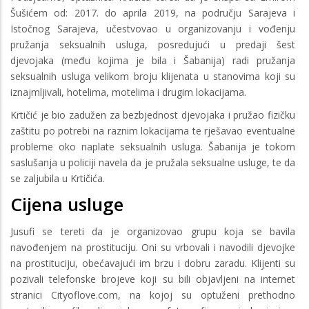
Šušićem od: 2017. do aprila 2019, na području Sarajeva i
Istočnog Sarajeva, učestvovao u organizovanju i vođenju
pružanja seksualnih usluga, posredujući u predaji šest
djevojaka (među kojima je bila i Šabanija) radi pružanja
seksualnih usluga velikom broju klijenata u stanovima koji su
iznajmljivali, hotelima, motelima i drugim lokacijama.
Krtičić je bio zadužen za bezbjednost djevojaka i pružao fizičku
zaštitu po potrebi na raznim lokacijama te rješavao eventualne
probleme oko naplate seksualnih usluga. Šabanija je tokom
saslušanja u policiji navela da je pružala seksualne usluge, te da
se zaljubila u Krtičića.
Cijena usluge
Jusufi se tereti da je organizovao grupu koja se bavila
navođenjem na prostituciju. Oni su vrbovali i navodili djevojke
na prostituciju, obećavajući im brzu i dobru zaradu. Klijenti su
pozivali telefonske brojeve koji su bili objavljeni na internet
stranici Cityoflove.com, na kojoj su optuženi prethodno