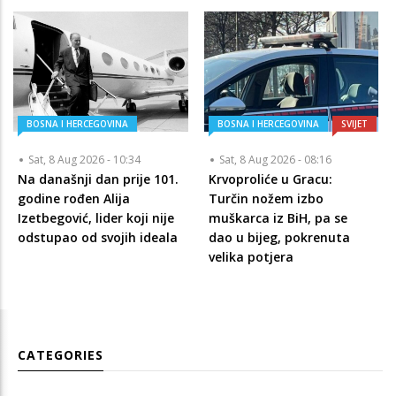
BOSNA I HERCEGOVINA
BOSNA I HERCEGOVINA
SVIJET
Sat, 8 Aug 2026 - 10:34
Sat, 8 Aug 2026 - 08:16
Na današnji dan prije 101.
Krvoproliće u Gracu:
godine rođen Alija
Turčin nožem izbo
Izetbegović, lider koji nije
muškarca iz BiH, pa se
odstupao od svojih ideala
dao u bijeg, pokrenuta
velika potjera
CATEGORIES