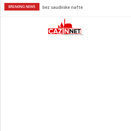
Vrućine pune hitne pomoći: Sve više
BREAKING NEWS
pacijenata zbog dehidracije, vrtoglavice i
kolapsa
Šta je Vučić prešutio Zelenskom?
Putinovo ime nije smio da izgovori
Šta se dešava u Europi? Dron iz
Rumunije ušao u Bugarsku i eksplodirao
kod gasovoda
Ribari pronašli kosti na isušenom dnu
Save, podsjećaju na ljudske
Prvi put nakon 40 godina Amerika ostala
bez saudijske nafte