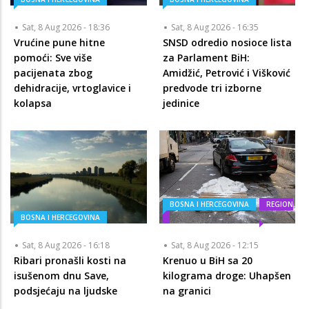
Sat, 8 Aug 2026 - 18:36
Sat, 8 Aug 2026 - 16:35
Vrućine pune hitne
SNSD odredio nosioce lista
pomoći: Sve više
za Parlament BiH:
pacijenata zbog
Amidžić, Petrović i Višković
dehidracije, vrtoglavice i
predvode tri izborne
kolapsa
jedinice
BOSNA I HERCEGOVINA
REGION
BOSNA I HERCEGOVINA
Sat, 8 Aug 2026 - 16:18
Sat, 8 Aug 2026 - 12:15
Ribari pronašli kosti na
Krenuo u BiH sa 20
isušenom dnu Save,
kilograma droge: Uhapšen
podsjećaju na ljudske
na granici