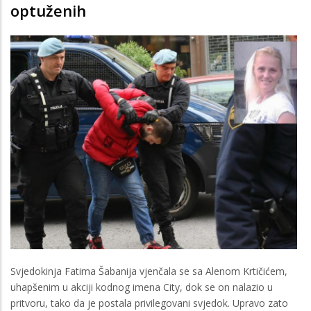
optuženih
Svjedokinja Fatima Šabanija vjenčala se sa Alenom Krtičićem,
uhapšenim u akciji kodnog imena City, dok se on nalazio u
pritvoru, tako da je postala privilegovani svjedok. Upravo zato