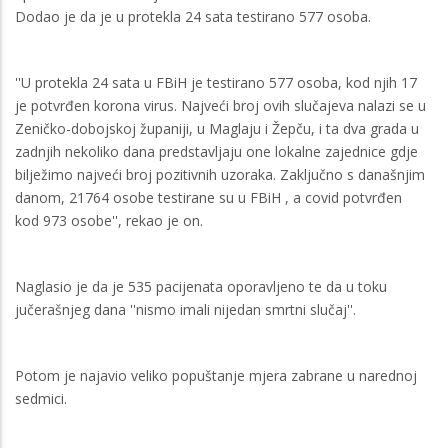
Dodao je da je u protekla 24 sata testirano 577 osoba.
''U protekla 24 sata u FBiH je testirano 577 osoba, kod njih 17
je potvrđen korona virus. Najveći broj ovih slučajeva nalazi se u
Zeničko-dobojskoj županiji, u Maglaju i Žepču, i ta dva grada u
zadnjih nekoliko dana predstavljaju one lokalne zajednice gdje
bilježimo najveći broj pozitivnih uzoraka. Zaključno s današnjim
danom, 21764 osobe testirane su u FBiH , a covid potvrđen
kod 973 osobe'', rekao je on.
Naglasio je da je 535 pacijenata oporavljeno te da u toku
jučerašnjeg dana ''nismo imali nijedan smrtni slučaj''.
Potom je najavio veliko popuštanje mjera zabrane u narednoj
sedmici.