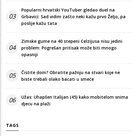
Popularni hrvatski YouTuber gledao duel na
03
Grbavici: Sad vidim zašto neki kažu prvo Željo, pa
poslije kažu tata
Zimske gume na 40 stepeni Celzijusa nisu jedini
04
problem: Pogrešan pritisak može biti mnogo
opasniji
Čistite dom? Obratite pažnju na stvari koje ne
05
biste trebali olako bacati u smeće
Užas: Uhapšen Italijan (45) kako mobitelom snima
06
djecu na plaži
TAGS