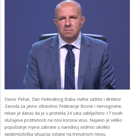
Davor Pehar, član Federalnog štaba civilne zaštite i direktor
Zavoda za javno zdravstvo Federacije Bosne i Hercegovine,
rekao je danas da je u protekla 24 sata zabilježeno 17 novih
slučajeva pozitivnosti na novi korona virus. Najavio je veliko
popuštanje mjera zabrane u narednoj sedmici ukoliko
epidemiološka situacija ostane na trenutnom nivou.