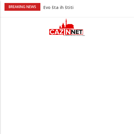
Krenuo u BiH sa 20 kilograma droge:
BREAKING NEWS
Uhapšen na granici
Užas: Uhapšen Italijan (45) kako
mobitelom snima djecu na plaži
Čistite dom? Obratite pažnju na stvari
koje ne biste trebali olako bacati u
smeće
Zimske gume na 40 stepeni Celzijusa
nisu jedini problem: Pogrešan pritisak
može biti mnogo opasniji
Bebe koje odrastaju uz pse su zdravije:
Evo šta ih štiti