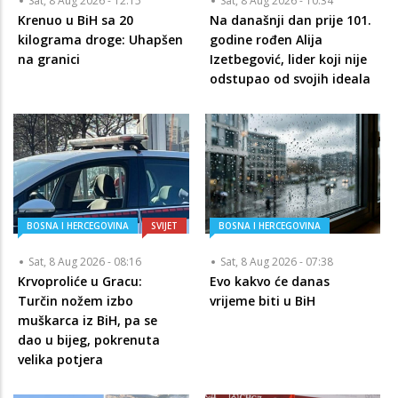
Sat, 8 Aug 2026 - 12:15
Sat, 8 Aug 2026 - 10:34
Krenuo u BiH sa 20
Na današnji dan prije 101.
kilograma droge: Uhapšen
godine rođen Alija
na granici
Izetbegović, lider koji nije
odstupao od svojih ideala
BOSNA I HERCEGOVINA
SVIJET
BOSNA I HERCEGOVINA
Sat, 8 Aug 2026 - 08:16
Sat, 8 Aug 2026 - 07:38
Krvoproliće u Gracu:
Evo kakvo će danas
Turčin nožem izbo
vrijeme biti u BiH
muškarca iz BiH, pa se
dao u bijeg, pokrenuta
velika potjera