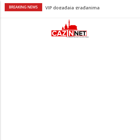
Lepa Brena pala na koncertu u Budvi
BREAKING NEWS
nakon kultnog zamaha nogom: "Nisi bio
na njenom koncertu ako nije pala"
Na Ahiret preselio BEKTAŠEVIĆ (HUSEIN)
HUSEIN-BEKTAŠ
Ugašena mladost: Na Ahiret preselila
Ljubunčić (Enver) Aldina
Peti korpus, Sila nebeska: Na današnji
dan Armija RBiH porazila je izdajnike u
Velikoj Kladuši
Bingo Group i ove godine otvara vrata
VIP događaja građanima