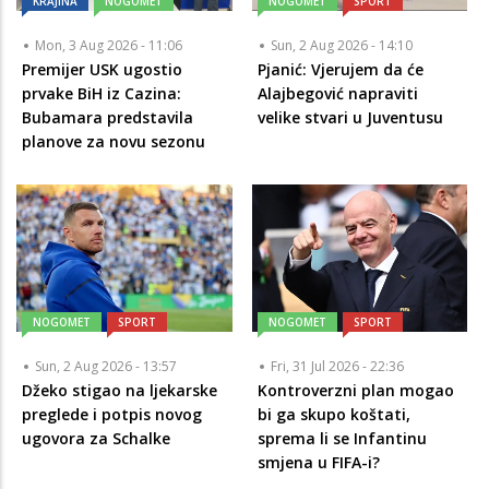
KRAJINA
NOGOMET
NOGOMET
SPORT
Mon, 3 Aug 2026 - 11:06
Sun, 2 Aug 2026 - 14:10
Premijer USK ugostio
Pjanić: Vjerujem da će
prvake BiH iz Cazina:
Alajbegović napraviti
Bubamara predstavila
velike stvari u Juventusu
planove za novu sezonu
NOGOMET
SPORT
NOGOMET
SPORT
Sun, 2 Aug 2026 - 13:57
Fri, 31 Jul 2026 - 22:36
Džeko stigao na ljekarske
Kontroverzni plan mogao
preglede i potpis novog
bi ga skupo koštati,
ugovora za Schalke
sprema li se Infantinu
smjena u FIFA-i?