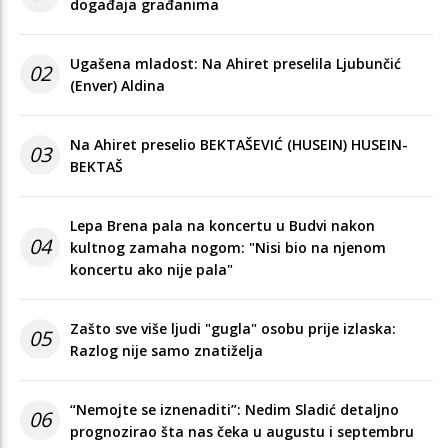
događaja građanima
Ugašena mladost: Na Ahiret preselila Ljubunčić
02
(Enver) Aldina
Na Ahiret preselio BEKTAŠEVIĆ (HUSEIN) HUSEIN-
03
BEKTAŠ
Lepa Brena pala na koncertu u Budvi nakon
04
kultnog zamaha nogom: "Nisi bio na njenom
koncertu ako nije pala"
Zašto sve više ljudi "gugla" osobu prije izlaska:
05
Razlog nije samo znatiželja
“Nemojte se iznenaditi”: Nedim Sladić detaljno
06
prognozirao šta nas čeka u augustu i septembru