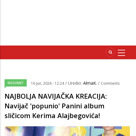
/ Uredio:
AlmaK.
/
NOGOMET
16 Jun, 2026 - 12:24
Comments
NAJBOLJA NAVIJAČKA KREACIJA:
Navijač 'popunio' Panini album
sličicom Kerima Alajbegovića!