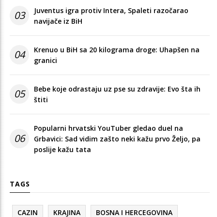
Juventus igra protiv Intera, Spaleti razočarao
03
navijače iz BiH
Krenuo u BiH sa 20 kilograma droge: Uhapšen na
04
granici
Bebe koje odrastaju uz pse su zdravije: Evo šta ih
05
štiti
Popularni hrvatski YouTuber gledao duel na
06
Grbavici: Sad vidim zašto neki kažu prvo Željo, pa
poslije kažu tata
TAGS
CAZIN
KRAJINA
BOSNA I HERCEGOVINA