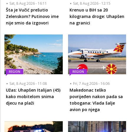
Sat, 8 Aug 2026 - 16:11
Sat, 8 Aug 2026 - 12:15
Šta je Vučić prešutio
Krenuo u BiH sa 20
Zelenskom? Putinovo ime
kilograma droge: Uhapšen
nije smio da izgovori
na granici
REGION
REGION
Sat, 8 Aug 2026 - 11:08
Fri, 7 Aug 2026 - 16:06
Užas: Uhapšen Italijan (45)
Makedonac teško
kako mobitelom snima
povrijeđen nakon pada sa
djecu na plaži
tobogana: Vlada šalje
avion po njega