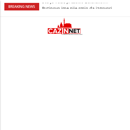
Šta se dešava u Europi? Dron iz
BREAKING NEWS
Rumunije ušao u Bugarsku i eksplodirao
kod gasovoda
Bebe koje odrastaju uz pse su zdravije:
Evo šta ih štiti
Krenuo u BiH sa 20 kilograma droge:
Uhapšen na granici
Juventus igra protiv Intera, Spaleti
razočarao navijače iz BiH
Šta je Vučić prešutio Zelenskom?
Putinovo ime nije smio da izgovori