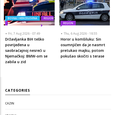
BOSNA I HERCEGOVINA
REGION
REGION
Fri, 7 Aug 2026 - 07:49
Thu, 6 Aug 2026 - 18:55
Državljanka BiH teško
Horor u komšiluku: Sin
povrijeđena u
osumnjičen da je nasmrt
saobraćajnoj nesreći u
pretukao majku, potom
Njemačkoj: BMW-om se
pokušao skočiti s terase
zabila u zid
CATEGORIES
CAZIN