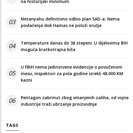
na historijski minimum
Netanyahu definitivno odbio plan SAD-a: Nema
03
povlačenja dok Hamas ne položi oružje
Temperature danas do 38 stepeni: U dijelovima BiH
04
moguća kratkotrajna kiša
U FBiH nema jedinstvene evidencije o povučenom
05
mesu, inspektori za pola godine izrekli 48.000 KM
kazni
Pentagon zabrinut zbog smanjenih zaliha, od vojne
06
industrije traži ubrzanje proizvodnje
TAGS