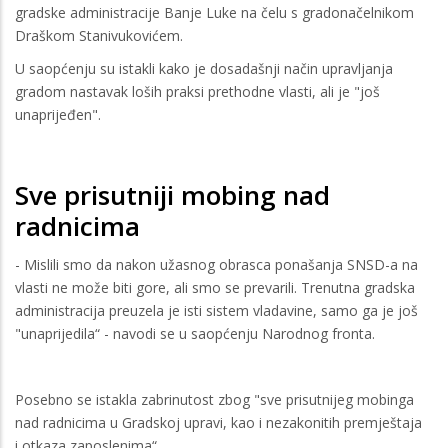
gradske administracije Banje Luke na čelu s gradonačelnikom
Draškom Stanivukovićem.
U saopćenju su istakli kako je dosadašnji način upravljanja
gradom nastavak loših praksi prethodne vlasti, ali je "još
unaprijeđen".
Sve prisutniji mobing nad
radnicima
- Mislili smo da nakon užasnog obrasca ponašanja SNSD-a na
vlasti ne može biti gore, ali smo se prevarili. Trenutna gradska
administracija preuzela je isti sistem vladavine, samo ga je još
"unaprijedila“ - navodi se u saopćenju Narodnog fronta.
Posebno se istakla zabrinutost zbog "sve prisutnijeg mobinga
nad radnicima u Gradskoj upravi, kao i nezakonitih premještaja
i otkaza zaposlenima“.