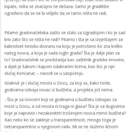
lopate, ništa se značajno ne dešava. Samo je gradilište
ograđeno da se ne bi vidjelo da se tamo ništa ne radi.
Pitamo gradonačelnika zašto se stalo sa izgradnjom i ko je sad
kriv zato što se ništa ne radi? Pitamo i šta je sa izvještajem za
kabrioloet tenisku dvoranu na koju je potrošeno ko zna koliko
našeg novca, a koja je sada ruglo grada? Šta je dalje plan za
to? Gradonačelnik se predstavlja kao zaštitnik gradske imovine,
a dijeli je šakom i kapom odabranim licima, kao što je npr.
slučaj Korićanac – navodi se u saopćenju.
Istaknut je i slučaj mosta u Docu, za koji se, kako tvrde,
godinama izdvaja novac iz budžeta, a projekta još nema.
- Šta je sa novcem koji se godinama u budžetu izdvajao za
most u Docu, a od mosta ni traga ni glasa? Šta je sa dugovima
koje je napravio i nezakonitim trošenjem novca mimo budžeta?
Kao neko ko se zaklinje u transparentnost, mnogo toga je
netransparentno u njegovom radu. Mi se ne služimo ličnom