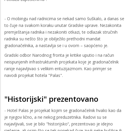
- O mobingu nad radnicima se nekad samo šuškalo, a danas se
to čuje na svakom koraku unutar Gradske uprave. Nezakonita
premještanja radnika i nezakoniti otkazi, te odlazak stručnih
radnika su nešto što je obilježilo prethodni mandat
gradonačelnika, a nastavlja se i u ovom – saopćeno je.
Gradski odbor Narodnog fronta je kritike uputio i na račun
neispunjenih infrastrukturnih projekata koje je gradonačelnik
ranije najavljivao s velikim entuzijazmom. Kao primjer se
navodi projekat hotela "Palas".
"Historijski" prezentovano
- Hotel Palas je projekat kojim se gradonačelnik hvalio kao da
je njegov lično, a ne nekog preduzetnika. Radovi su se
najavljivali, sve je bilo "historijsko“, prezentovao je idejno
rješenje, ali osim što se tek ponekad čuje zvuk neke bušilice ili