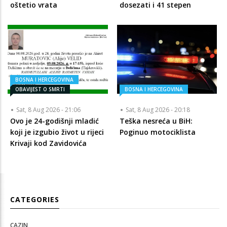
oštetio vrata
dosezati i 41 stepen
BOSNA I HERCEGOVINA
OBAVIJEST O SMRTI
BOSNA I HERCEGOVINA
Sat, 8 Aug 2026 - 21:06
Sat, 8 Aug 2026 - 20:18
Ovo je 24-godišnji mladić
Teška nesreća u BiH:
koji je izgubio život u rijeci
Poginuo motociklista
Krivaji kod Zavidovića
CATEGORIES
CAZIN