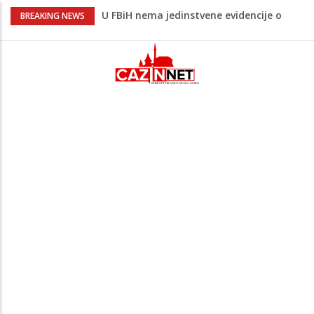
U FBiH nema jedinstvene evidencije o
BREAKING NEWS
povučenom mesu, inspektori za pola
godine izrekli 48.000 KM kazni
Temperature danas do 38 stepeni: U
dijelovima BiH moguća kratkotrajna kiša
Netanyahu definitivno odbio plan SAD-a:
Nema povlačenja dok Hamas ne položi
oružje
Dunav oborio rekord star 117 godina:
Vodostaj pao na historijski minimum
Pentagon zabrinut zbog smanjenih
zaliha, od vojne industrije traži ubrzanje
proizvodnje