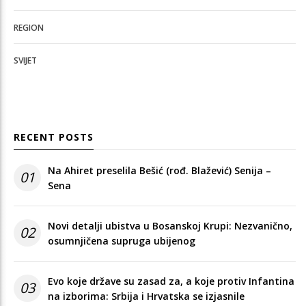
REGION
SVIJET
RECENT POSTS
Na Ahiret preselila Bešić (rođ. Blažević) Senija –
01
Sena
Novi detalji ubistva u Bosanskoj Krupi: Nezvanično,
02
osumnjičena supruga ubijenog
Evo koje države su zasad za, a koje protiv Infantina
03
na izborima: Srbija i Hrvatska se izjasnile