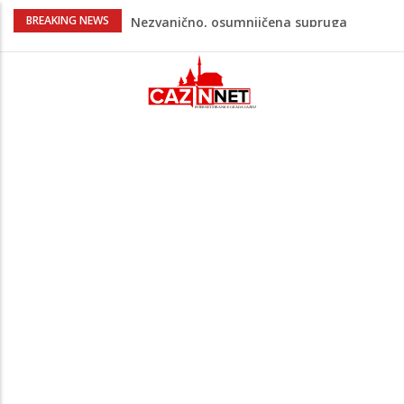
Na Ahiret preselila Bešić (rođ. Blažević)
BREAKING NEWS
Senija – Sena
Na Ahiret preselio ŠUPUK (Refik) ŠEFIK
Evo koje države su zasad za, a koje
protiv Infantina na izborima: Srbija i
Hrvatska se izjasnile
Majka Izeta Nanića progovorila nakon
obilježavanja godišnjice: "Doživjela sam
poniženje na mjestu gdje se odaje
počast mom sinu"
Novi detalji ubistva u Bosanskoj Krupi:
Nezvanično, osumnjičena supruga
ubijenog