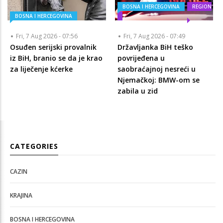
BOSNA I HERCEGOVINA
REGION
BOSNA I HERCEGOVINA
Fri, 7 Aug 2026 - 07:56
Fri, 7 Aug 2026 - 07:49
Osuđen serijski provalnik
Državljanka BiH teško
iz BiH, branio se da je krao
povrijeđena u
za liječenje kćerke
saobraćajnoj nesreći u
Njemačkoj: BMW-om se
zabila u zid
CATEGORIES
CAZIN
KRAJINA
BOSNA I HERCEGOVINA