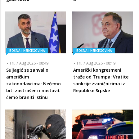
BOSNA I HERCEGOVINA
BOSNA I HERCEGOVINA
Fri, 7 Aug 2026 - 08:49
Fri, 7 Aug 2026 - 08:19
Suljagić se zahvalio
Američki kongresmeni
američkim
traže od Trumpa: Vratite
zakonodavcima: Nećemo
sankcije zvaničnicima iz
biti zastrašeni i nastavit
Republike Srpske
ćemo braniti istinu