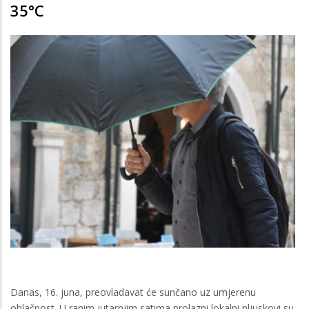
35°C
Danas, 16. juna, preovladavat će sunčano uz umjerenu
oblačnost. U ranim jutarnjim satima prolazni lokalni pljuskovi su