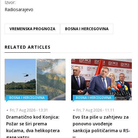
Izvor:
Radiosarajevo
VREMENSKA PROGNOZA
BOSNA I HERCEGOVINA
RELATED ARTICLES
BOSNA I HERCEGOVINA
BOSNA I HERCEGOVINA
Fri, 7 Aug 2026 - 13:31
Fri, 7 Aug 2026 - 11:11
Dramatično kod Konjica:
Evo šta piše u zahtjevu za
Požar se širi prema
ponovno uvođenje
kućama, dva helikoptera
sankcija političarima u RS-
gase vatru
u