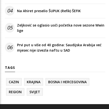
04
Na Ahiret preselio ŠUPUK (Refik) ŠEFIK
Zeljković se oglasio uoči početka nove sezone Wwin
05
lige
Prvi put u više od 40 godina: Saudijska Arabija već
06
mjesec nije izvezla naftu u SAD
TAGS
CAZIN
KRAJINA
BOSNA I HERCEGOVINA
REGION
SVIJET