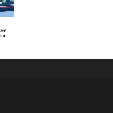
ožem
o u
a