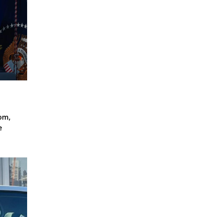
om,
e