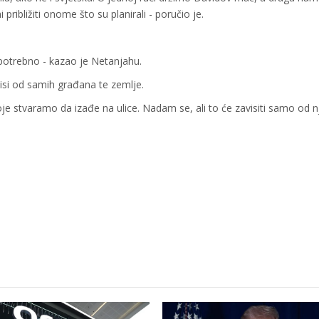
ribližiti onome što su planirali - poručio je.
 potrebno - kazao je Netanjahu.
visi od samih građana te zemlje.
 koje stvaramo da izađe na ulice. Nadam se, ali to će zavisiti samo od nj