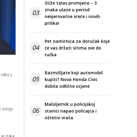
Stiže talas promjena – 3
znaka ulaze u period
03
nevjerovatne sreće i novih
prilika!
Pet namirnica za doručak koje
04
će vas držati sitima sve do
ručka
Razmišljate koji automobil
 ratu s
05
kupiti? Nova Honda Civic
dobila odlične ocjene
Maloljetnik u policijskoj
e svoju
06
stanici napao policajca i
oštetio vrata
 je ruka