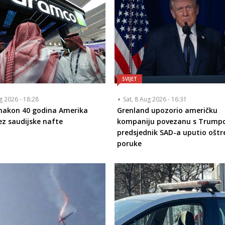
SVIJET
ug 2026 - 18:28
Sat, 8 Aug 2026 - 16:31
 nakon 40 godina Amerika
Grenland upozorio američku
ez saudijske nafte
kompaniju povezanu s Trump
predsjednik SAD-a uputio oštr
poruke