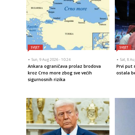
SVIJET
SVIJET
Sun, 9 Aug 2026 - 10:24
Sat, 8 A
Ankara ograničava prolaz brodova
Prvi put
kroz Crno more zbog sve većih
ostala b
sigurnosnih rizika