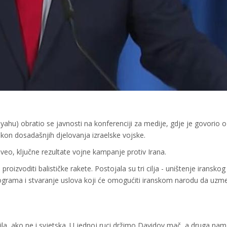
hu) obratio se javnosti na konferenciji za medije, gdje je govorio o
akon dosadašnjih djelovanja izraelske vojske.
eo, ključne rezultate vojne kampanje protiv Irana.
proizvoditi balističke rakete. Postojala su tri cilja - uništenje iranskog
rograma i stvaranje uslova koji će omogućiti iranskom narodu da uzm
a sila, ako ne i svjetska. U jednoj ruci držimo Davidov mač, a druga nam