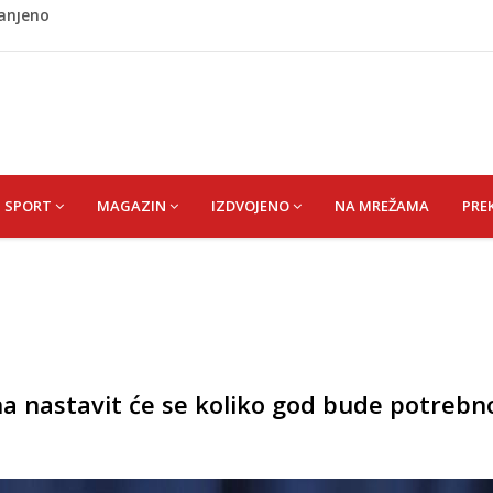
ladati "spori vikend" i zaista se odmoriti
napao policajca i oštetio vrata
i? Nova Honda Civic dobila odlične ocjene
 vas držati sitima sve do ručka
ranjeno
SPORT
MAGAZIN
IZDVOJENO
NA MREŽAMA
PRE
a nastavit će se koliko god bude potrebn