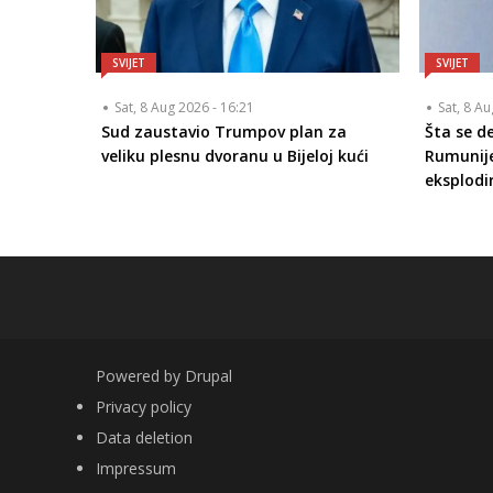
SVIJET
SVIJET
Sat, 8 Aug 2026 - 16:21
Sat, 8 A
Sud zaustavio Trumpov plan za
Šta se d
veliku plesnu dvoranu u Bijeloj kući
Rumunije
eksplodi
Powered by
Drupal
FOOTER
Privacy policy
Data deletion
Impressum