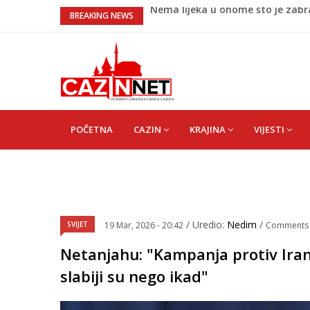
Umjetnost usporenosti – Kako sav
BREAKING NEWS
Maloljetnik u policijskoj stanici 
Razmišljate koji automobil kupit
Pet namirnica za doručak koje će
Nema lijeka u onome što je zab
MAIN
NAVIGATION
POČETNA
CAZIN
KRAJINA
VIJESTI
/ Uredio:
Nedim
/
SVIJET
19 Mar, 2026 - 20:42
Comments
Netanjahu: "Kampanja protiv Iran
slabiji su nego ikad"