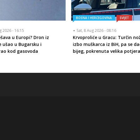
BOSNA I HERCEGOVINA
SVIJET
ug 2026 - 16:15
Sat, 8 Aug 2026 - 08:16
ešava u Europi? Dron iz
Krvoproliće u Gracu: Turčin n
 ušao u Bugarsku i
izbo muškarca iz BiH, pa se da
rao kod gasovoda
bijeg, pokrenuta velika potjer