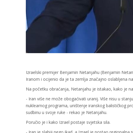
Izraelski premijer Benjamin Netanjahu (Benjamin Netanya
Iranom i ocijenio da je ta zemlja značajno oslabljena n
Na početku obraćanja, Netanjahu je istakao, kako je nav
- Iran više ne može obogaćivati uranij. Više nisu u stanju 
nuklearnog programa, uništenje iranskog balističkog p
sudbinu u svoje ruke - rekao je Netanjahu.
Poručio je i kako Izrael postaje svjetska sila.
- Iran je slabiji nego ikad, a Izrael je postao regionaln