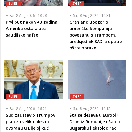
SVIJET
SVIJET
Sat, 8 Aug 2026 - 18:28
Sat, 8 Aug 2026 - 16:31
Prvi put nakon 40 godina
Grenland upozorio
Amerika ostala bez
američku kompaniju
saudijske nafte
povezanu s Trumpom,
predsjednik SAD-a uputio
oštre poruke
SVIJET
SVIJET
Sat, 8 Aug 2026 - 16:21
Sat, 8 Aug 2026 - 16:15
Sud zaustavio Trumpov
Šta se dešava u Europi?
plan za veliku plesnu
Dron iz Rumunije ušao u
dvoranu u Bijeloj kući
Bugarsku i eksplodirao