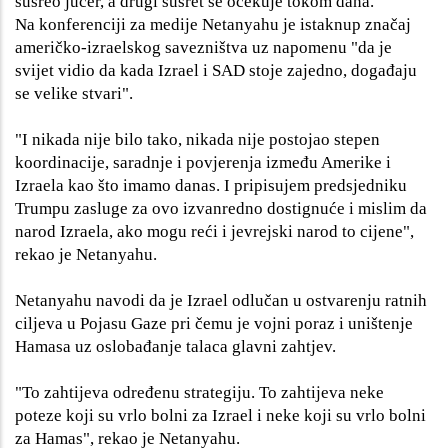
susreo jučer, a drugi susret se očekuje tokom dana.
Na konferenciji za medije Netanyahu je istaknup značaj
američko-izraelskog savezništva uz napomenu "da je
svijet vidio da kada Izrael i SAD stoje zajedno, događaju
se velike stvari".
"I nikada nije bilo tako, nikada nije postojao stepen
koordinacije, saradnje i povjerenja između Amerike i
Izraela kao što imamo danas. I pripisujem predsjedniku
Trumpu zasluge za ovo izvanredno dostignuće i mislim da
narod Izraela, ako mogu reći i jevrejski narod to cijene",
rekao je Netanyahu.
Netanyahu navodi da je Izrael odlučan u ostvarenju ratnih
ciljeva u Pojasu Gaze pri čemu je vojni poraz i uništenje
Hamasa uz oslobađanje talaca glavni zahtjev.
"To zahtijeva određenu strategiju. To zahtijeva neke
poteze koji su vrlo bolni za Izrael i neke koji su vrlo bolni
za Hamas", rekao je Netanyahu.