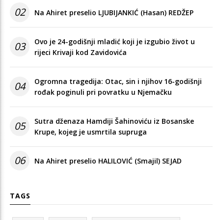
02
Na Ahiret preselio LJUBIJANKIĆ (Hasan) REDŽEP
Ovo je 24-godišnji mladić koji je izgubio život u
03
rijeci Krivaji kod Zavidovića
Ogromna tragedija: Otac, sin i njihov 16-godišnji
04
rođak poginuli pri povratku u Njemačku
Sutra dženaza Hamdiji Šahinoviću iz Bosanske
05
Krupe, kojeg je usmrtila supruga
06
Na Ahiret preselio HALILOVIĆ (Smajil) SEJAD
TAGS