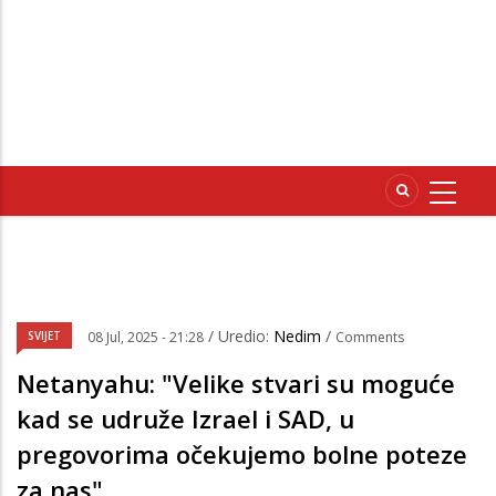
/ Uredio:
Nedim
/
SVIJET
08 Jul, 2025 - 21:28
Comments
Netanyahu: "Velike stvari su moguće
kad se udruže Izrael i SAD, u
pregovorima očekujemo bolne poteze
za nas"