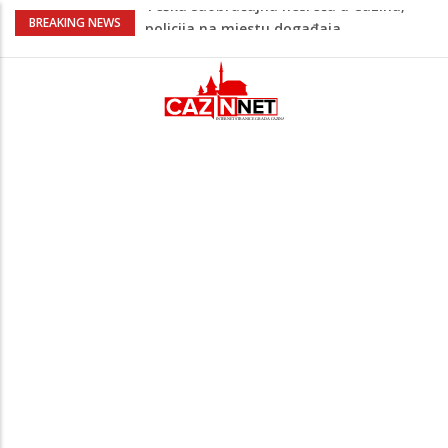
Ovo je 24-godišnji mladić koji je izgubio
BREAKING NEWS
život u rijeci Krivaji kod Zavidovića
Na Ahiret preselio LJUBIJANKIĆ (Hasan)
REDŽEP
Na Ahiret preselio HALILOVIĆ (Smajil)
SEJAD
Sutra dženaza Hamdiji Šahinoviću iz
Bosanske Krupe, kojeg je usmrtila
supruga
Teška saobraćajna nesreća u Cazinu,
policija na mjestu događaja