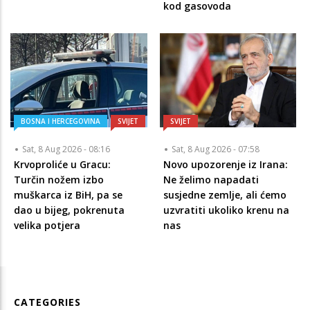
kod gasovoda
BOSNA I HERCEGOVINA
SVIJET
SVIJET
Sat, 8 Aug 2026 - 08:16
Sat, 8 Aug 2026 - 07:58
Krvoproliće u Gracu:
Novo upozorenje iz Irana:
Turčin nožem izbo
Ne želimo napadati
muškarca iz BiH, pa se
susjedne zemlje, ali ćemo
dao u bijeg, pokrenuta
uzvratiti ukoliko krenu na
velika potjera
nas
CATEGORIES