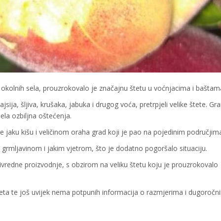
 okolnih sela, prouzrokovalo je značajnu štetu u voćnjacima i baštam
ajsija, šljiva, krušaka, jabuka i drugog voća, pretrpjeli velike štete. Gr
jela ozbiljna oštećenja.
e jaku kišu i veličinom oraha grad koji je pao na pojedinim područjim
 grmljavinom i jakim vjetrom, što je dodatno pogoršalo situaciju.
rivredne proizvodnje, s obzirom na veliku štetu koju je prouzrokovalo
teta te još uvijek nema potpunih informacija o razmjerima i dugoročn