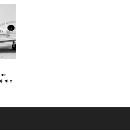
ine
ji nije