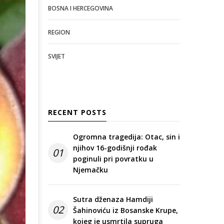
BOSNA I HERCEGOVINA
REGION
SVIJET
RECENT POSTS
Ogromna tragedija: Otac, sin i
njihov 16-godišnji rođak
01
poginuli pri povratku u
Njemačku
Sutra dženaza Hamdiji
02
Šahinoviću iz Bosanske Krupe,
kojeg je usmrtila supruga