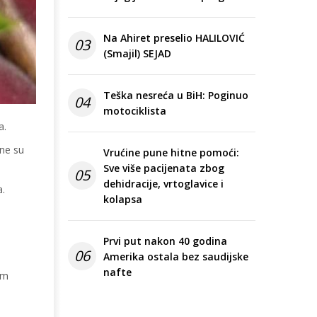
Na Ahiret preselio HALILOVIĆ
03
(Smajil) SEJAD
Teška nesreća u BiH: Poginuo
04
motociklista
a.
ane su
Vrućine pune hitne pomoći:
Sve više pacijenata zbog
05
dehidracije, vrtoglavice i
a.
kolapsa
Prvi put nakon 40 godina
06
Amerika ostala bez saudijske
nafte
im