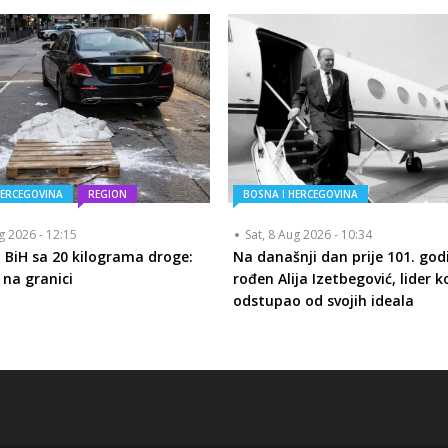
HERCEGOVINA
REGION
BOSNA I HERCEGOVINA
ug 2026 - 12:15
Sat, 8 Aug 2026 - 10:34
 BiH sa 20 kilograma droge:
Na današnji dan prije 101. god
na granici
rođen Alija Izetbegović, lider ko
odstupao od svojih ideala