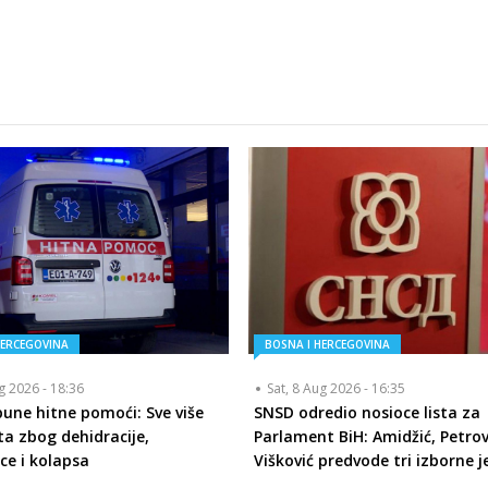
HERCEGOVINA
BOSNA I HERCEGOVINA
ug 2026 - 18:36
Sat, 8 Aug 2026 - 16:35
pune hitne pomoći: Sve više
SNSD odredio nosioce lista za
ta zbog dehidracije,
Parlament BiH: Amidžić, Petrovi
ice i kolapsa
Višković predvode tri izborne j