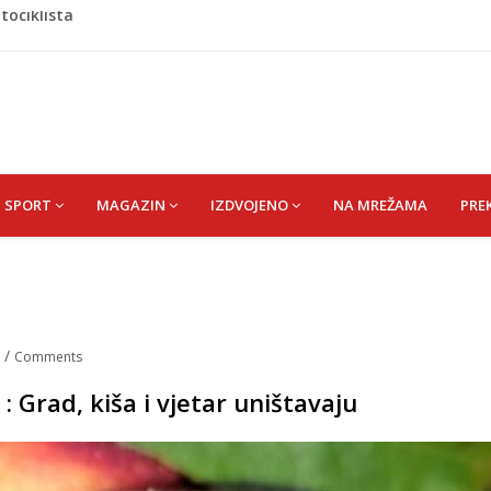
jil) SEJAD
u iz Bosanske Krupe, kojeg je usmrtila supruga
jihov 16-godišnji rođak poginuli pri povratku u Njemačku
a ostala bez saudijske nafte
tociklista
SPORT
MAGAZIN
IZDVOJENO
NA MREŽAMA
PRE
n
/
Comments
: Grad, kiša i vjetar uništavaju