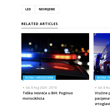
LED
NEVRIJEME
RELATED ARTICLES
BOSNA I HERCEGOVINA
BOSNA I 
Sat, 8 Aug 2026 - 20:18
Sat, 8 A
Teška nesreća u BiH: Poginuo
Vrućine 
motociklista
pacijena
vrtoglav