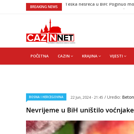
Na Ahiret preselio HALILOVIĆ (Sma
BREAKING NEWS
Sutra dženaza Hamdiji Šahinović
Ogromna tragedija: Otac, sin i n
Prvi put nakon 40 godina Amerik
Teška nesreća u BiH: Poginuo mo
MAIN
NAVIGATION
POČETNA
CAZIN
KRAJINA
VIJESTI
/ Uredio:
Beto
BOSNA I HERCEGOVINA
22 Jun, 2024 - 21:45
Nevrijeme u BiH uništilo voćnjake 