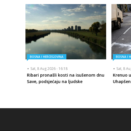
BOSNA I HERCEGOVINA
BOSNA I 
Sat, 8 Aug 2026 - 16:18
Sat, 8 A
Ribari pronašli kosti na isušenom dnu
Krenuo u
Save, podsjećaju na ljudske
Uhapšen 