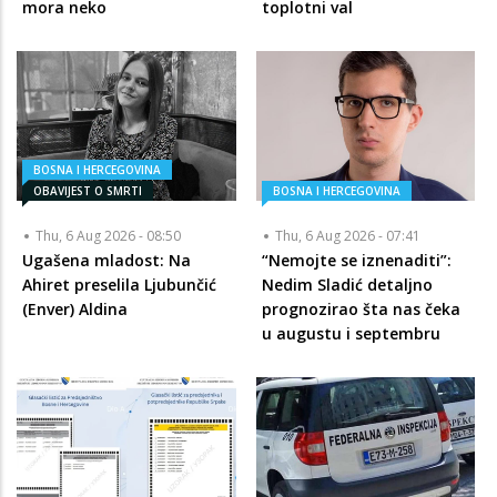
mora neko
toplotni val
BOSNA I HERCEGOVINA
OBAVIJEST O SMRTI
BOSNA I HERCEGOVINA
Thu, 6 Aug 2026 - 08:50
Thu, 6 Aug 2026 - 07:41
Ugašena mladost: Na
“Nemojte se iznenaditi”:
Ahiret preselila Ljubunčić
Nedim Sladić detaljno
(Enver) Aldina
prognozirao šta nas čeka
u augustu i septembru