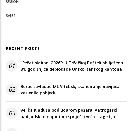
REGION
SVIJET
RECENT POSTS
“Pečat slobodi 2026”: U Tržačkoj Rašteli obilježena
01
31. godišnjica deblokade Unsko-sanskog kantona
Borac savladao ML Vitebsk, skandiranje navijača
02
zasjenilo pobjedu
Velika Kladuša pod udarom požara: Vatrogasci
03
nadljudskim naporima spriječili veću tragediju