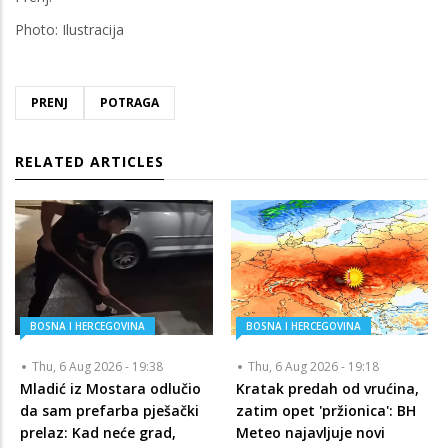
Photo: Ilustracija
PRENJ
POTRAGA
RELATED ARTICLES
BOSNA I HERCEGOVINA
BOSNA I HERCEGOVINA
Thu, 6 Aug 2026 - 19:38
Thu, 6 Aug 2026 - 19:18
Mladić iz Mostara odlučio
Kratak predah od vrućina,
da sam prefarba pješački
zatim opet 'pržionica': BH
prelaz: Kad neće grad,
Meteo najavljuje novi