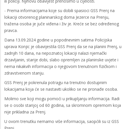
ili policiji. Njihovu obavijest prenosimo u cijelosti.
- Prema informacijama koje su dobili spasioci GSS Prenj na
lokaciji otvorenog planinarskog doma Jezerce na Prenju,
tražena osoba je juče viđena i živ je. Kreće se bez određenog
pravca.
Dana 13.09.2024 godine u popodnevnim satima Policijska
uprava Konjic je obavijestila GSS Prenj da se na planini Prenj, u
zadnjih 10 dana, na nepoznatoj lokaciji nalazi njemački
drzavljanin, starije dobi, slabo opremljen za planinske uvjete i
nema nikakvih informacija o njegovom trenutnom fizičkom i
zdravstvenom stanju.
GSS Prenj je pokrenula potragu na trenutno dostupnim
lokacijama koja će se nastaviti ukoliko se ne pronađe osoba.
Molimo sve koji mogu pomoći u prikupljanju informacija. Radi
se o osobi starijoj od 60 godina, sa skromnom opremom koja
nije prikladna za Prenj.
U ovom trenutku nemamo više informacija, saopćili su iz GSS
Prenj.