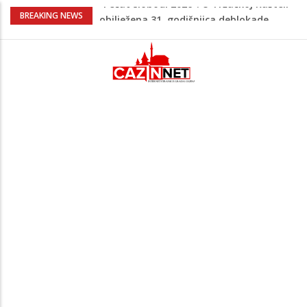
Porodica iz Krajine u centru afere,
BREAKING NEWS
gradonačelnik Kelna pokrenuo istragu
Čestitka povodom Dana Grada Cazina
Velika Kladuša pod udarom požara:
Vatrogasci nadljudskim naporima
spriječili veću tragediju
Borac savladao ML Vitebsk, skandiranje
navijača zasjenilo pobjedu
“Pečat slobodi 2026”: U Tržačkoj Rašteli
obilježena 31. godišnjica deblokade
Unsko-sanskog kantona