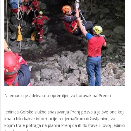
Nijemac nije adekvatno opremljen za boravak na Prenju
Jedinica Gorske službe spasavanja Prenj pozvala je sve one koji
imaju bilo kakve informacije o njemačkom državljaninu, za
kojim traje potraga na planini Prenj da ih dostave ili ovoj jedinici