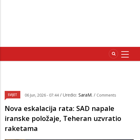
/ Uredio:
SaraM.
/
SVIJET
06 Jun, 2026 - 07:44
Comments
Nova eskalacija rata: SAD napale
iranske položaje, Teheran uzvratio
raketama