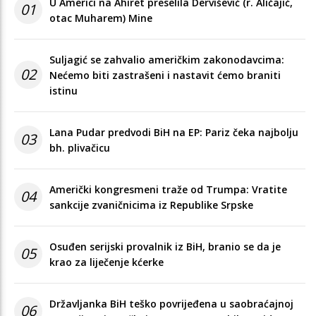
U Americi na Ahiret preselila Dervišević (r. Aličajić,
01
otac Muharem) Mine
Suljagić se zahvalio američkim zakonodavcima:
02
Nećemo biti zastrašeni i nastavit ćemo braniti
istinu
Lana Pudar predvodi BiH na EP: Pariz čeka najbolju
03
bh. plivačicu
Američki kongresmeni traže od Trumpa: Vratite
04
sankcije zvaničnicima iz Republike Srpske
Osuđen serijski provalnik iz BiH, branio se da je
05
krao za liječenje kćerke
Državljanka BiH teško povrijeđena u saobraćajnoj
06