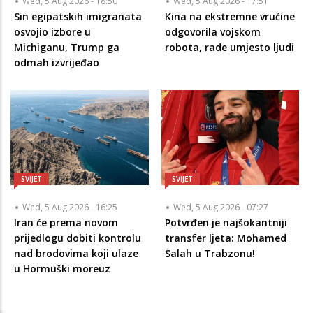
Wed, 5 Aug 2026 - 18:50
Wed, 5 Aug 2026 - 17:51
Sin egipatskih imigranata
Kina na ekstremne vrućine
osvojio izbore u
odgovorila vojskom
Michiganu, Trump ga
robota, rade umjesto ljudi
odmah izvrijeđao
SVIJET
SVIJET
Wed, 5 Aug 2026 - 16:25
Wed, 5 Aug 2026 - 07:27
Iran će prema novom
Potvrđen je najšokantniji
prijedlogu dobiti kontrolu
transfer ljeta: Mohamed
nad brodovima koji ulaze
Salah u Trabzonu!
u Hormuški moreuz