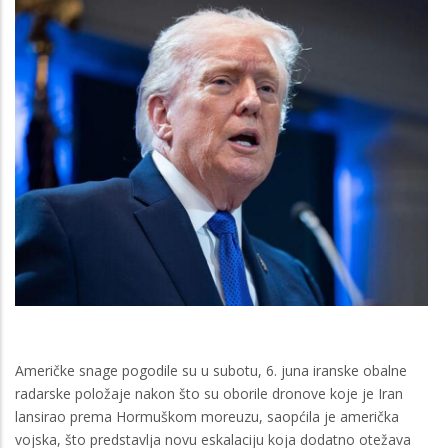
Američke snage pogodile su u subotu, 6. juna iranske obalne
radarske položaje nakon što su oborile dronove koje je Iran
lansirao prema Hormuškom moreuzu, saopćila je američka
vojska, što predstavlja novu eskalaciju koja dodatno otežava