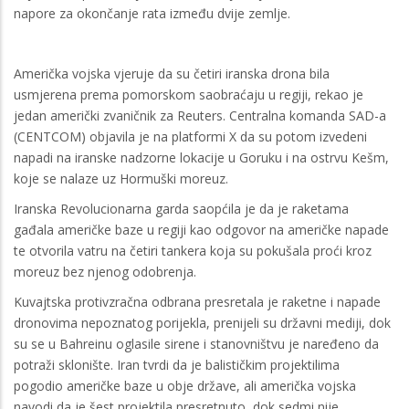
napore za okončanje rata između dvije zemlje.
Američka vojska vjeruje da su četiri iranska drona bila
usmjerena prema pomorskom saobraćaju u regiji, rekao je
jedan američki zvaničnik za Reuters. Centralna komanda SAD-a
(CENTCOM) objavila je na platformi X da su potom izvedeni
napadi na iranske nadzorne lokacije u Goruku i na ostrvu Kešm,
koje se nalaze uz Hormuški moreuz.
Iranska Revolucionarna garda saopćila je da je raketama
gađala američke baze u regiji kao odgovor na američke napade
te otvorila vatru na četiri tankera koja su pokušala proći kroz
moreuz bez njenog odobrenja.
Kuvajtska protivzračna odbrana presretala je raketne i napade
dronovima nepoznatog porijekla, prenijeli su državni mediji, dok
su se u Bahreinu oglasile sirene i stanovništvu je naređeno da
potraži sklonište. Iran tvrdi da je balističkim projektilima
pogodio američke baze u obje države, ali američka vojska
navodi da je šest projektila presretnuto, dok sedmi nije