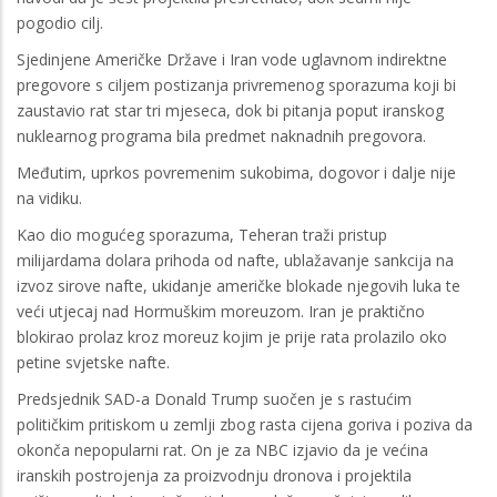
pogodio cilj.
Sjedinjene Američke Države i Iran vode uglavnom indirektne
pregovore s ciljem postizanja privremenog sporazuma koji bi
zaustavio rat star tri mjeseca, dok bi pitanja poput iranskog
nuklearnog programa bila predmet naknadnih pregovora.
Međutim, uprkos povremenim sukobima, dogovor i dalje nije
na vidiku.
Kao dio mogućeg sporazuma, Teheran traži pristup
milijardama dolara prihoda od nafte, ublažavanje sankcija na
izvoz sirove nafte, ukidanje američke blokade njegovih luka te
veći utjecaj nad Hormuškim moreuzom. Iran je praktično
blokirao prolaz kroz moreuz kojim je prije rata prolazilo oko
petine svjetske nafte.
Predsjednik SAD-a Donald Trump suočen je s rastućim
političkim pritiskom u zemlji zbog rasta cijena goriva i poziva da
okonča nepopularni rat. On je za NBC izjavio da je većina
iranskih postrojenja za proizvodnju dronova i projektila