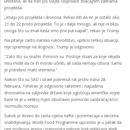
uništena, ali da Iran još uvijek raspolaže značajnim zalihama
projektila.
„Imaju još projektila i dronova. Rekao bih da im je ostalo oko
21 do 22 posto projektila. To je i dalje mnogo, ali nije ni blizu
onoga što su imali kada smo prvi put napali“, rekao je Trump.
Na pitanje zašto iransko rukovodstvo, uprkos teškoj situaciji,
nije spremnije na dogovor, Trump je odgovorio:
"Zato što su snažni. Ponosni su. Postoje stvari za koje nikada
nisu mislili da će ih morati učiniti, ali sada nemaju izbora. Samo
je potrebno malo vremena."
Nakon što su SAD i Izrael pokrenuli rat protiv Irana 28.
februara, Teheran je odgovorio raketnim i napadima
dronovima na zaljevske države koje ugošćuju američke vojne
baze te je u velikoj mjeri obustavio pomorski saobraćaj kroz
Hormuški moreuz.
Sukob je doveo do rasta cijena nafte i poremećaja u lancima
snabdijevanja. World Food Programme upozorio je u petak da
rast troškova goriva i transporta milione ljudi približava gladi.