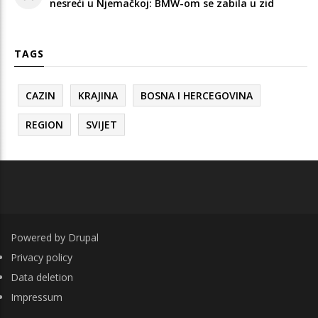
nesreći u Njemačkoj: BMW-om se zabila u zid
TAGS
CAZIN
KRAJINA
BOSNA I HERCEGOVINA
REGION
SVIJET
Powered by
Drupal
FOOTER
Privacy policy
Data deletion
Impressum