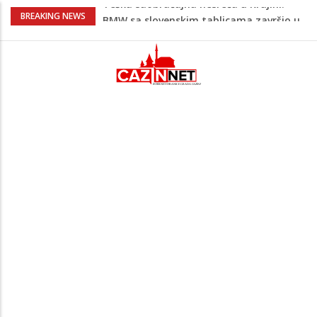
Evo gdje i kada nestaje struja u Krajini
BREAKING NEWS
sutra i tokom vikenda
Na Ahiret preselila Balkić rođ. Ičić
Rasima
Na Ahiret preselio ĆORALIĆ (Mahmut)
SULEJMAN
Kafa, umjetnost i Alajbegović: Juventus
objavio spektakularan video
Teška saobraćajna nesreća u Krajini:
BMW sa slovenskim tablicama završio u
rasvjetnom stubu