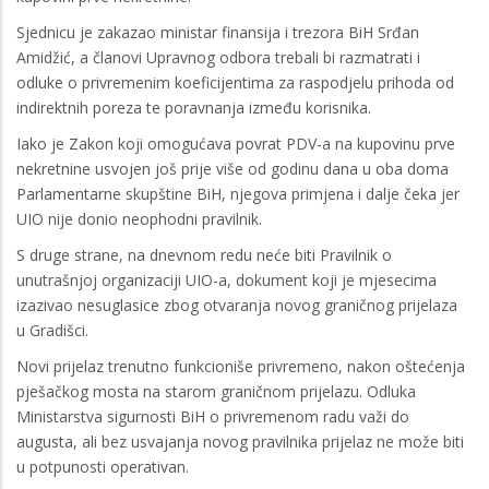
Sjednicu je zakazao ministar finansija i trezora BiH Srđan
Amidžić, a članovi Upravnog odbora trebali bi razmatrati i
odluke o privremenim koeficijentima za raspodjelu prihoda od
indirektnih poreza te poravnanja između korisnika.
Iako je Zakon koji omogućava povrat PDV-a na kupovinu prve
nekretnine usvojen još prije više od godinu dana u oba doma
Parlamentarne skupštine BiH, njegova primjena i dalje čeka jer
UIO nije donio neophodni pravilnik.
S druge strane, na dnevnom redu neće biti Pravilnik o
unutrašnjoj organizaciji UIO-a, dokument koji je mjesecima
izazivao nesuglasice zbog otvaranja novog graničnog prijelaza
u Gradišci.
Novi prijelaz trenutno funkcioniše privremeno, nakon oštećenja
pješačkog mosta na starom graničnom prijelazu. Odluka
Ministarstva sigurnosti BiH o privremenom radu važi do
augusta, ali bez usvajanja novog pravilnika prijelaz ne može biti
u potpunosti operativan.