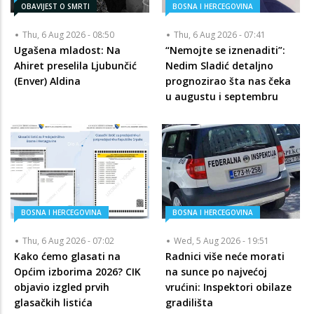
OBAVIJEST O SMRTI
BOSNA I HERCEGOVINA
Thu, 6 Aug 2026 - 08:50
Thu, 6 Aug 2026 - 07:41
Ugašena mladost: Na
“Nemojte se iznenaditi”:
Ahiret preselila Ljubunčić
Nedim Sladić detaljno
(Enver) Aldina
prognozirao šta nas čeka
u augustu i septembru
BOSNA I HERCEGOVINA
BOSNA I HERCEGOVINA
Thu, 6 Aug 2026 - 07:02
Wed, 5 Aug 2026 - 19:51
Kako ćemo glasati na
Radnici više neće morati
Općim izborima 2026? CIK
na sunce po najvećoj
objavio izgled prvih
vrućini: Inspektori obilaze
glasačkih listića
gradilišta