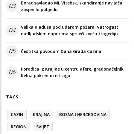
Borac savladao ML Vitebsk, skandiranje navijača
03
zasjenilo pobjedu
Velika Kladuša pod udarom požara: Vatrogasci
04
nadljudskim naporima spriječili veću tragediju
05
Čestitka povodom Dana Grada Cazina
Porodica iz Krajine u centru afere, gradonačelnik
06
Kelna pokrenuo istragu
TAGS
CAZIN
KRAJINA
BOSNA I HERCEGOVINA
REGION
SVIJET