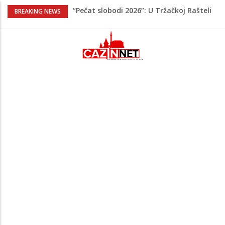
“Pečat slobodi 2026”: U Tržačkoj Rašteli
BREAKING NEWS
obilježena 31. godišnjica deblokade
Unsko-sanskog kantona
Porodica iz Krajine u centru afere,
gradonačelnik Kelna pokrenuo istragu
Čestitka povodom Dana Grada Cazina
Velika Kladuša pod udarom požara:
Vatrogasci nadljudskim naporima
spriječili veću tragediju
Tabaković ušao s klupe i prvijencem
donio pobjedu Salzburgu (Video)