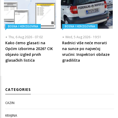
BOSNA I HERCEGOVINA
BOSNA I HERCEGOVINA
Thu, 6 Aug 2026 - 07:02
Wed, 5 Aug 2026 - 19:51
Kako ćemo glasati na
Radnici više neće morati
Općim izborima 2026? CIK
na sunce po najvećoj
objavio izgled prvih
vrućini: Inspektori obilaze
glasačkih listića
gradilišta
CATEGORIES
CAZIN
KRAJINA