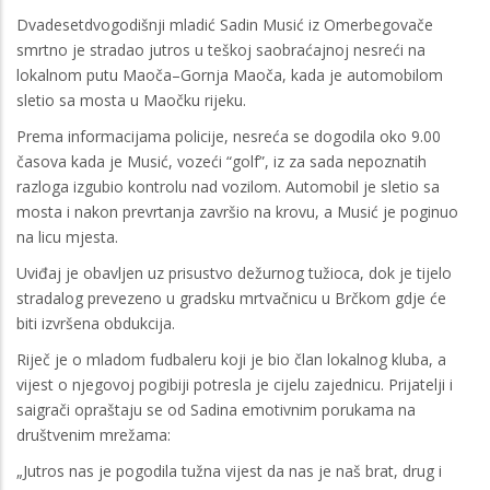
Dvadesetdvogodišnji mladić Sadin Musić iz Omerbegovače
smrtno je stradao jutros u teškoj saobraćajnoj nesreći na
lokalnom putu Maoča–Gornja Maoča, kada je automobilom
sletio sa mosta u Maočku rijeku.
Prema informacijama policije, nesreća se dogodila oko 9.00
časova kada je Musić, vozeći “golf”, iz za sada nepoznatih
razloga izgubio kontrolu nad vozilom. Automobil je sletio sa
mosta i nakon prevrtanja završio na krovu, a Musić je poginuo
na licu mjesta.
Uviđaj je obavljen uz prisustvo dežurnog tužioca, dok je tijelo
stradalog prevezeno u gradsku mrtvačnicu u Brčkom gdje će
biti izvršena obdukcija.
Riječ je o mladom fudbaleru koji je bio član lokalnog kluba, a
vijest o njegovoj pogibiji potresla je cijelu zajednicu. Prijatelji i
saigrači opraštaju se od Sadina emotivnim porukama na
društvenim mrežama:
„Jutros nas je pogodila tužna vijest da nas je naš brat, drug i