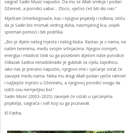
saigrač Sadin Musić napustio. Da mu se Allah smiluje i podari
Džennet, a porodici sabur… Zloćo, vječno ćeš biti dio nas.“
Mještani Omerbegovače, kao i njegovi prijatelji i rodbina, ističu
da je Sadin bio momak vedrog duha, nasmijanog lica, uvijek
spreman pomoći i biti podrška.
„Bio je dijete našeg mjesta i našeg kluba. Rastao je s nama, na
našim terenima, među svojim vršnjacima. Njegov osmijeh,
energija i mladost činili su ga posebnim dijelom naše porodice.
Odlazak Sadina nenadoknadiv je gubitak za cijelu zajednicu.
Iako nas je prerano napustio, njegovo ime i sjećanje ostat će
zauvijek među nama. Neka mu dragi Allah podari vječni rahmet
i najljepše mjesto u Džennetu, a njegovoj porodici snagu da
izdrži ovu nemjerljivu bol.“
Sadin Musić (2003–2025) zauvijek će ostati u sjećanjima
prijatelja, saigrača i svih koji su ga poznavali.
El-Fatiha.