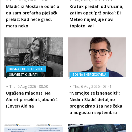
Mladić iz Mostara odlučio
Kratak predah od vrućina,
da sam prefarba pješački
zatim opet 'pržionica': BH
prelaz: Kad neće grad,
Meteo najavljuje novi
mora neko
toplotni val
BOSNA I HERCEGOVINA
OBAVIJEST O SMRTI
BOSNA I HERCEGOVINA
Thu, 6 Aug 2026 - 08:50
Thu, 6 Aug 2026 - 07:41
Ugašena mladost: Na
“Nemojte se iznenaditi”:
Ahiret preselila Ljubunčić
Nedim Sladić detaljno
(Enver) Aldina
prognozirao šta nas čeka
u augustu i septembru