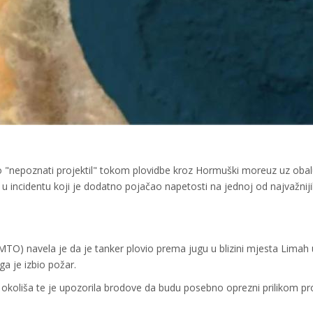
io "nepoznati projektil" tokom plovidbe kroz Hormuški moreuz uz oba
u incidentu koji je dodatno pojačao napetosti na jednoj od najvažnij
TO) navela je da je tanker plovio prema jugu u blizini mjesta Limah 
a je izbio požar.
ja okoliša te je upozorila brodove da budu posebno oprezni prilikom pr