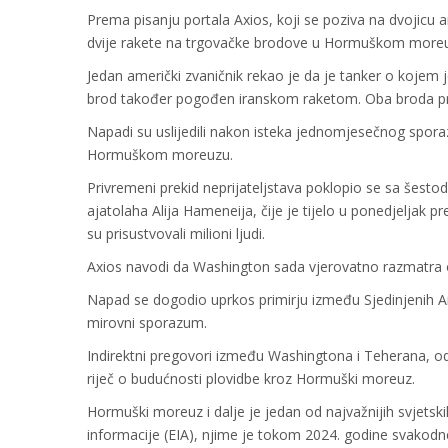
Prema pisanju portala Axios, koji se poziva na dvojicu a
dvije rakete na trgovačke brodove u Hormuškom more
Jedan američki zvaničnik rekao je da je tanker o kojem
brod također pogođen iranskom raketom. Oba broda pretrp
Napadi su uslijedili nakon isteka jednomjesečnog spor
Hormuškom moreuzu.
Privremeni prekid neprijateljstava poklopio se sa še
ajatolaha Alija Hameneija, čije je tijelo u ponedjeljak
su prisustvovali milioni ljudi.
Axios navodi da Washington sada vjerovatno razmatra 
Napad se dogodio uprkos primirju između Sjedinjenih A
mirovni sporazum.
Indirektni pregovori između Washingtona i Teherana, od
riječ o budućnosti plovidbe kroz Hormuški moreuz.
Hormuški moreuz i dalje je jedan od najvažnijih svjet
informacije (EIA), njime je tokom 2024. godine svakodne