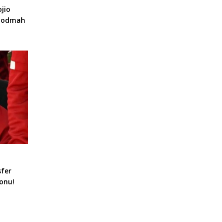
jio
a odmah
sfer
onu!