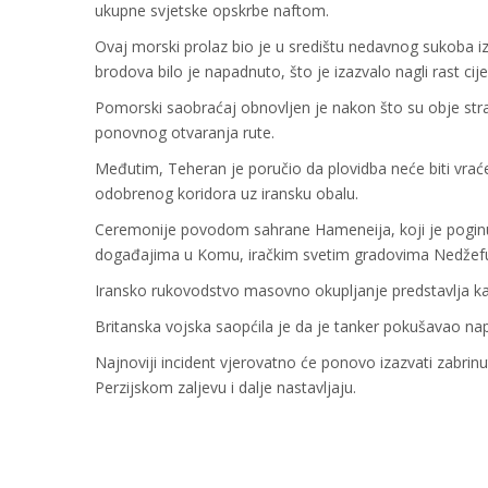
ukupne svjetske opskrbe naftom.
Ovaj morski prolaz bio je u središtu nedavnog sukoba i
brodova bilo je napadnuto, što je izazvalo nagli rast ci
Pomorski saobraćaj obnovljen je nakon što su obje st
ponovnog otvaranja rute.
Međutim, Teheran je poručio da plovidba neće biti vraće
odobrenog koridora uz iransku obalu.
Ceremonije povodom sahrane Hameneija, koji je poginu
događajima u Komu, iračkim svetim gradovima Nedžefu i
Iransko rukovodstvo masovno okupljanje predstavlja k
Britanska vojska saopćila je da je tanker pokušavao na
Najnoviji incident vjerovatno će ponovo izazvati zabrin
Perzijskom zaljevu i dalje nastavljaju.