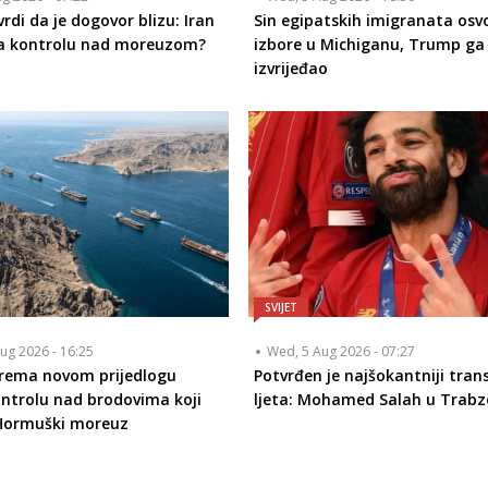
rdi da je dogovor blizu: Iran
Sin egipatskih imigranata osvo
a kontrolu nad moreuzom?
izbore u Michiganu, Trump g
izvrijeđao
SVIJET
ug 2026 - 16:25
Wed, 5 Aug 2026 - 07:27
prema novom prijedlogu
Potvrđen je najšokantniji tran
ontrolu nad brodovima koji
ljeta: Mohamed Salah u Trabz
 Hormuški moreuz