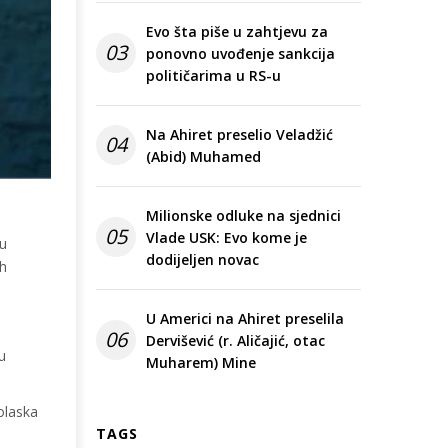
Evo šta piše u zahtjevu za
03
ponovno uvođenje sankcija
političarima u RS-u
Na Ahiret preselio Veladžić
04
(Abid) Muhamed
Milionske odluke na sjednici
05
Vlade USK: Evo kome je
lu
dodijeljen novac
ih
U Americi na Ahiret preselila
06
Dervišević (r. Aličajić, otac
u
Muharem) Mine
olaska
TAGS