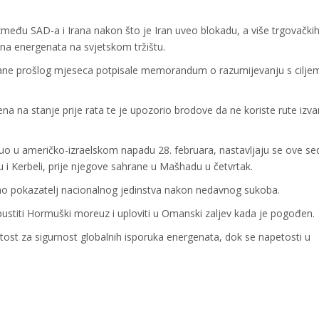
zmeđu SAD-a i Irana nakon što je Iran uveo blokadu, a više trgovački
jena energenata na svjetskom tržištu.
rane prošlog mjeseca potpisale memorandum o razumijevanju s cilje
na na stanje prije rata te je upozorio brodove da ne koriste rute izva
o u američko-izraelskom napadu 28. februara, nastavljaju se ove s
 Kerbeli, prije njegove sahrane u Mašhadu u četvrtak.
ao pokazatelj nacionalnog jedinstva nakon nedavnog sukoba.
pustiti Hormuški moreuz i uploviti u Omanski zaljev kada je pogođen.
utost za sigurnost globalnih isporuka energenata, dok se napetosti u