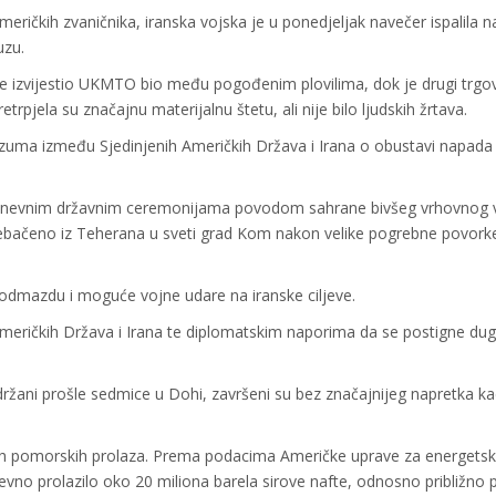
meričkih zvaničnika, iranska vojska je u ponedjeljak navečer ispalila 
uzu.
 je izvijestio UKMTO bio među pogođenim plovilima, dok je drugi trgo
jela su značajnu materijalnu štetu, ali nije bilo ljudskih žrtava.
azuma između Sjedinjenih Američkih Država i Irana o obustavi napada
stodnevnim državnim ceremonijama povodom sahrane bivšeg vrhovnog
 prebačeno iz Teherana u sveti grad Kom nakon velike pogrebne povork
odmazdu i moguće vojne udare na iranske ciljeve.
meričkih Država i Irana te diplomatskim naporima da se postigne dug
ržani prošle sedmice u Dohi, završeni su bez značajnijeg napretka ka
skih pomorskih prolaza. Prema podacima Američke uprave za energets
vno prolazilo oko 20 miliona barela sirove nafte, odnosno približno 