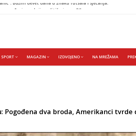
no uvođenje sankcija političarima u RS-u
de postaje Naše mjesto - Bingo Ljetno kino Tuzla
id) Muhamed
išević (r. Aličajić, otac Muharem) Mine
anić”: Bužim devet dana u znaku futsala i sjećanja.
SPORT
MAGAZIN
IZDVOJENO
NA MREŽAMA
PRE
 Pogođena dva broda, Amerikanci tvrde 