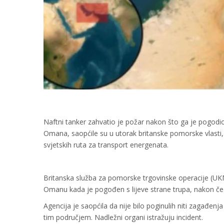
Naftni tanker zahvatio je požar nakon što ga je pogod
Omana, saopćile su u utorak britanske pomorske vlasti, 
svjetskih ruta za transport energenata.
Britanska služba za pomorske trgovinske operacije (UKM
Omanu kada je pogođen s lijeve strane trupa, nakon čeg
Agencija je saopćila da nije bilo poginulih niti zagađen
tim područjem. Nadležni organi istražuju incident.