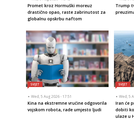
Promet kroz Hormuški moreuz
Trump tv
drastično opao, raste zabrinutost za
preuzim
globalnu opskrbu naftom
SVIJET
SVIJET
Wed, 5 Aug 2026 - 17:51
Wed, 5 A
Kina na ekstremne vrućine odgovorila
Iran će 
vojskom robota, rade umjesto ljudi
dobiti k
ulaze u