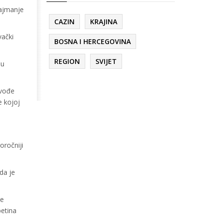
najmanje
CAZIN
KRAJINA
vački
BOSNA I HERCEGOVINA
REGION
SVIJET
 u
 vođe
e kojoj
oročniji
da je
ke
petina