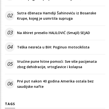
Sutra dženaza Hamdiji Šahinoviću iz Bosanske
02
Krupe, kojeg je usmrtila supruga
03
Na Ahiret preselio HALILOVIĆ (Smajil) SEJAD
04
Teška nesreća u BiH: Poginuo motociklista
Vrućine pune hitne pomoći: Sve više pacijenata
05
zbog dehidracije, vrtoglavice i kolapsa
Prvi put nakon 40 godina Amerika ostala bez
06
saudijske nafte
TAGS