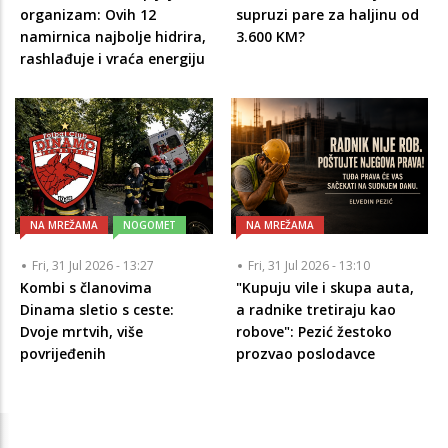
organizam: Ovih 12
supruzi pare za haljinu od
namirnica najbolje hidrira,
3.600 KM?
rashlađuje i vraća energiju
NA MREŽAMA
NOGOMET
NA MREŽAMA
Fri, 31 Jul 2026 - 13:27
Fri, 31 Jul 2026 - 13:10
Kombi s članovima
"Kupuju vile i skupa auta,
Dinama sletio s ceste:
a radnike tretiraju kao
Dvoje mrtvih, više
robove": Pezić žestoko
povrijeđenih
prozvao poslodavce