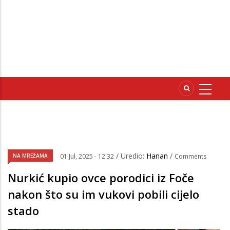
/ Uredio:
Hanan
/
NA MREŽAMA
01 Jul, 2025 - 12:32
Comments
Nurkić kupio ovce porodici iz Foče
nakon što su im vukovi pobili cijelo
stado