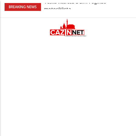
Na Ahiret preselio HALILOVIĆ (Smajil)
BREAKING NEWS
SEJAD
Sutra dženaza Hamdiji Šahinoviću iz
Bosanske Krupe, kojeg je usmrtila
supruga
Ogromna tragedija: Otac, sin i njihov 16-
godišnji rođak poginuli pri povratku u
Njemačku
Prvi put nakon 40 godina Amerika ostala
bez saudijske nafte
Teška nesreća u BiH: Poginuo
motociklista