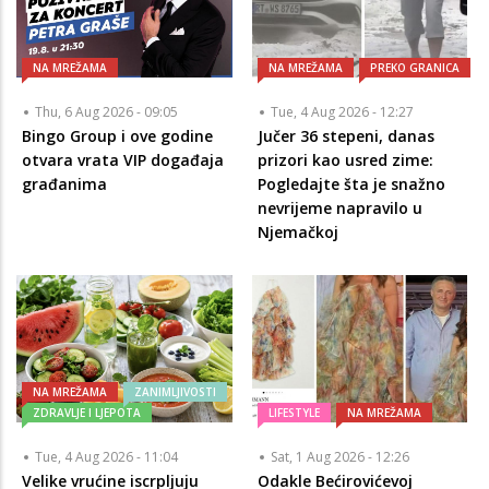
NA MREŽAMA
NA MREŽAMA
PREKO GRANICA
Thu, 6 Aug 2026 - 09:05
Tue, 4 Aug 2026 - 12:27
Bingo Group i ove godine
Jučer 36 stepeni, danas
otvara vrata VIP događaja
prizori kao usred zime:
građanima
Pogledajte šta je snažno
nevrijeme napravilo u
Njemačkoj
NA MREŽAMA
ZANIMLJIVOSTI
ZDRAVLJE I LJEPOTA
LIFESTYLE
NA MREŽAMA
Tue, 4 Aug 2026 - 11:04
Sat, 1 Aug 2026 - 12:26
Velike vrućine iscrpljuju
Odakle Bećirovićevoj