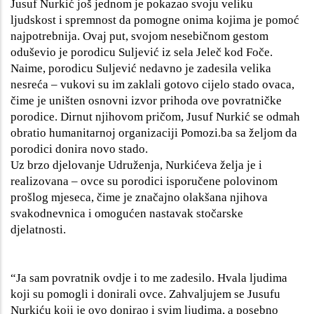
Jusuf Nurkić još jednom je pokazao svoju veliku
ljudskost i spremnost da pomogne onima kojima je pomoć
najpotrebnija. Ovaj put, svojom nesebičnom gestom
oduševio je porodicu Suljević iz sela Jeleč kod Foče.
Naime, porodicu Suljević nedavno je zadesila velika
nesreća – vukovi su im zaklali gotovo cijelo stado ovaca,
čime je uništen osnovni izvor prihoda ove povratničke
porodice. Dirnut njihovom pričom, Jusuf Nurkić se odmah
obratio humanitarnoj organizaciji Pomozi.ba sa željom da
porodici donira novo stado.
Uz brzo djelovanje Udruženja, Nurkićeva želja je i
realizovana – ovce su porodici isporučene polovinom
prošlog mjeseca, čime je značajno olakšana njihova
svakodnevnica i omogućen nastavak stočarske
djelatnosti.
“Ja sam povratnik ovdje i to me zadesilo. Hvala ljudima
koji su pomogli i donirali ovce. Zahvaljujem se Jusufu
Nurkiću koji je ovo donirao i svim ljudima, a posebno