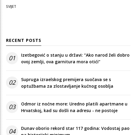
SVIJET
RECENT POSTS
Izetbegović o stanju u državi: “Ako narod želi dobro
01
ovoj zemlji, ova garnitura mora otići”
Supruga izraelskog premijera suočava se s
02
optužbama za zlostavljanje kućnog osoblja
Odmor iz noćne more: Uredno platili apartmane u
03
Hrvatskoj, kad su došli na adresu - ne postoje
Dunav oborio rekord star 117 godina: Vodostaj pao
04
na historijski minimum