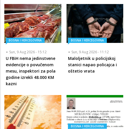
BOSNA I HERCEGOVINA
BOSNA I HERCEGOVINA
Sun, 9 Aug 2026 - 15:12
Sun, 9 Aug 2026 - 11:12
U FBiH nema jedinstvene
Maloljetnik u policijskoj
evidencije o povučenom
stanici napao policajca i
mesu, inspektori za pola
oštetio vrata
godine izrekli 48.000 KM
kazni
BOSNA I HERCEGOVINA