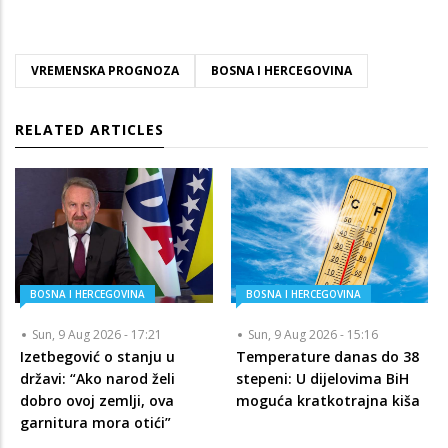
VREMENSKA PROGNOZA
BOSNA I HERCEGOVINA
RELATED ARTICLES
BOSNA I HERCEGOVINA
BOSNA I HERCEGOVINA
Sun, 9 Aug 2026 - 17:21
Sun, 9 Aug 2026 - 15:16
Izetbegović o stanju u
Temperature danas do 38
državi: “Ako narod želi
stepeni: U dijelovima BiH
dobro ovoj zemlji, ova
moguća kratkotrajna kiša
garnitura mora otići”