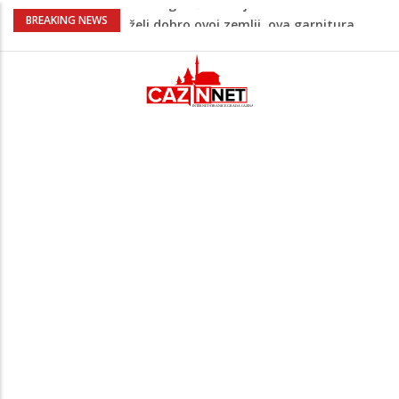
Supruga izraelskog premijera suočava se
BREAKING NEWS
s optužbama za zlostavljanje kućnog
osoblja
Pentagon zabrinut zbog smanjenih
zaliha, od vojne industrije traži ubrzanje
proizvodnje
U FBiH nema jedinstvene evidencije o
povučenom mesu, inspektori za pola
godine izrekli 48.000 KM kazni
Temperature danas do 38 stepeni: U
dijelovima BiH moguća kratkotrajna kiša
Izetbegović o stanju u državi: “Ako narod
želi dobro ovoj zemlji, ova garnitura
mora otići”