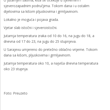
U jutarnjim satima, kiša se očekuje u sjevernim i
sjeverozapadnim područjima. Tokom dana i u ostalim
dijelovima sa kišom pljuskovima i grmljavinom.
Lokalno je moguća i pojava grada.
Vjetar slab istočni i sjeveroistočni.
Jutarnja temperatura zraka od 10 do 16, na jugu do 18, a
dnevna od 17 do 23, na jugu do 25 stupnjeva.
U Sarajevu umjereno do pretežno oblačno vrijeme. Tokom
dana sa kišom, pljuskovima i grmljavinom.
Jutarnja temperatura oko 10, a najviša dnevna temperatura
oko 23 stupnja.
Foto: Preuzeto