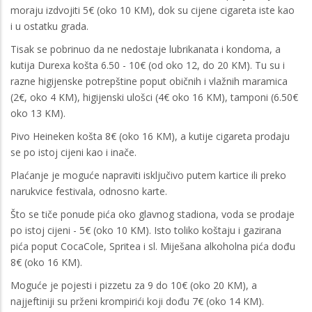
moraju izdvojiti 5€ (oko 10 KM), dok su cijene cigareta iste kao
i u ostatku grada.
Tisak se pobrinuo da ne nedostaje lubrikanata i kondoma, a
kutija Durexa košta 6.50 - 10€ (od oko 12, do 20 KM). Tu su i
razne higijenske potrepštine poput običnih i vlažnih maramica
(2€, oko 4 KM), higijenski ulošci (4€ oko 16 KM), tamponi (6.50€
oko 13 KM).
Pivo Heineken košta 8€ (oko 16 KM), a kutije cigareta prodaju
se po istoj cijeni kao i inače.
Plaćanje je moguće napraviti isključivo putem kartice ili preko
narukvice festivala, odnosno karte.
Što se tiče ponude pića oko glavnog stadiona, voda se prodaje
po istoj cijeni - 5€ (oko 10 KM). Isto toliko koštaju i gazirana
pića poput CocaCole, Spritea i sl. Miješana alkoholna pića dođu
8€ (oko 16 KM).
Moguće je pojesti i pizzetu za 9 do 10€ (oko 20 KM), a
najjeftiniji su prženi krompirići koji dođu 7€ (oko 14 KM).