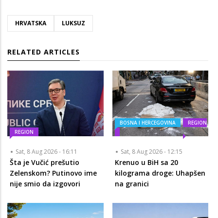
HRVATSKA
LUKSUZ
RELATED ARTICLES
BOSNA I HERCEGOVINA
REGION
REGION
Sat, 8 Aug 2026 - 16:11
Sat, 8 Aug 2026 - 12:15
Šta je Vučić prešutio
Krenuo u BiH sa 20
Zelenskom? Putinovo ime
kilograma droge: Uhapšen
nije smio da izgovori
na granici