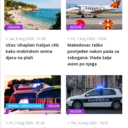
REGION
REGION
Sat, 8 Aug 2026 - 11:08
Fri, 7 Aug 2026 - 16:06
Užas: Uhapšen Italijan (45)
Makedonac teško
kako mobitelom snima
povrijeđen nakon pada sa
djecu na plaži
tobogana: Vlada šalje
avion po njega
BOSNA I HERCEGOVINA
REGION
REGION
Fri, 7 Aug 2026 - 07:49
Thu, 6 Aug 2026 - 18:55