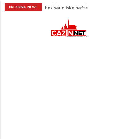
Vrućine pune hitne pomoći: Sve više
BREAKING NEWS
pacijenata zbog dehidracije, vrtoglavice i
kolapsa
Šta je Vučić prešutio Zelenskom?
Putinovo ime nije smio da izgovori
Šta se dešava u Europi? Dron iz
Rumunije ušao u Bugarsku i eksplodirao
kod gasovoda
Ribari pronašli kosti na isušenom dnu
Save, podsjećaju na ljudske
Prvi put nakon 40 godina Amerika ostala
bez saudijske nafte