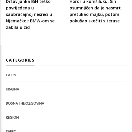
Državljanka BiH teško
Horor u komšiluku: Sin
povrijeđena u
osumnjičen da je nasmrt
saobraćajnoj nesreći u
pretukao majku, potom
Njemačkoj: BMW-om se
pokušao skočiti s terase
zabila u zid
CATEGORIES
CAZIN
KRAJINA
BOSNA I HERCEGOVINA
REGION
SVIJET