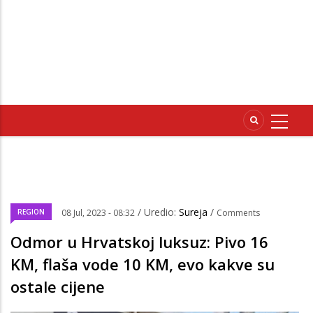
/ Uredio:
Sureja
/
REGION
08 Jul, 2023 - 08:32
Comments
Odmor u Hrvatskoj luksuz: Pivo 16
KM, flaša vode 10 KM, evo kakve su
ostale cijene