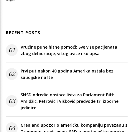
RECENT POSTS
Vrućine pune hitne pomoći: Sve više pacijenata
01
zbog dehidracije, vrtoglavice i kolapsa
Prvi put nakon 40 godina Amerika ostala bez
02
saudijske nafte
SNSD odredio nosioce lista za Parlament BiH:
03
Amidžić, Petrović i Višković predvode tri izborne
jedinice
Grenland upozorio američku kompaniju povezanu s
04
Trumpom, predsjednik SAD-a uputio oštre poruke