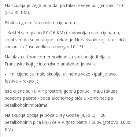
Najskuplja je vege-ponuda, pa tako je vege burger meni 16€
(oko 32 KM).
Pitali su goste što misle o cijenama.
- Koktel sam platio 8€ (16 KM) i zadovoljan sam cijenama,
smatram da su pristojne - rekao je Norvežanin koji u ruci drži
kartonsku času vodku-craberry od 0,13L.
Na ulazu u food corner novinari su sreli posjetitelja iz
Francuske koji je intenzivno analizirao jelovnik.
- Hm, cijene su malo skuplje, ali nema veze - ipak je ovo
festival - rekao je.
Iste cijene su i u VIP prostoru gdje u ponudi imaju i skupe
posebne pakete - boca alkoholnog pića u kombinaciji s
bezalkoholnim pićima.
Najskuplja opcija je boca Grey Goose (4,50 L) + 20
bezalkoholnih pića koju će VIP gosti platiti 1.500€ (gotovo 3.000
KM).