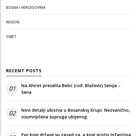
BOSNA I HERCEGOVINA
REGION
SVIJET
RECENT POSTS
Na Ahiret preselila Bešić (rođ. Blažević) Senija –
01
Sena
Novi detalji ubistva u Bosanskoj Krupi: Nezvanično,
02
osumnjičena supruga ubijenog
Evo koje države su zasad za, a koje protiv Infantina