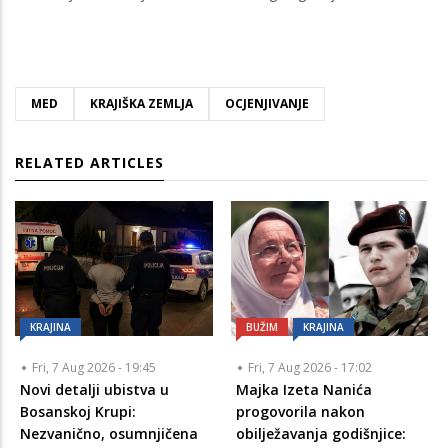
MED
KRAJIŠKA ZEMLJA
OCJENJIVANJE
RELATED ARTICLES
KRAJINA
BUŽIM
KRAJINA
Fri, 7 Aug 2026 - 19:45
Fri, 7 Aug 2026 - 17:02
Novi detalji ubistva u
Majka Izeta Nanića
Bosanskoj Krupi:
progovorila nakon
Nezvanično, osumnjičena
obilježavanja godišnjice: