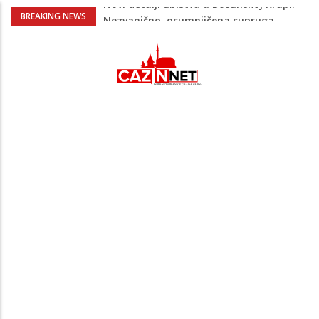
Na Ahiret preselila Bešić (rođ. Blažević)
BREAKING NEWS
Senija – Sena
Na Ahiret preselio ŠUPUK (Refik) ŠEFIK
Evo koje države su zasad za, a koje
protiv Infantina na izborima: Srbija i
Hrvatska se izjasnile
Majka Izeta Nanića progovorila nakon
obilježavanja godišnjice: "Doživjela sam
poniženje na mjestu gdje se odaje
počast mom sinu"
Novi detalji ubistva u Bosanskoj Krupi:
Nezvanično, osumnjičena supruga
ubijenog