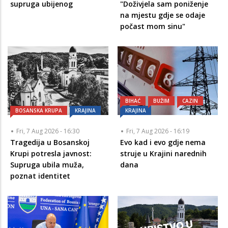
supruga ubijenog
"Doživjela sam poniženje
na mjestu gdje se odaje
počast mom sinu"
BIHAĆ
BUŽIM
CAZIN
BOSANSKA KRUPA
KRAJINA
KRAJINA
Fri, 7 Aug 2026 - 16:30
Fri, 7 Aug 2026 - 16:19
Tragedija u Bosanskoj
Evo kad i evo gdje nema
Krupi potresla javnost:
struje u Krajini narednih
Supruga ubila muža,
dana
poznat identitet