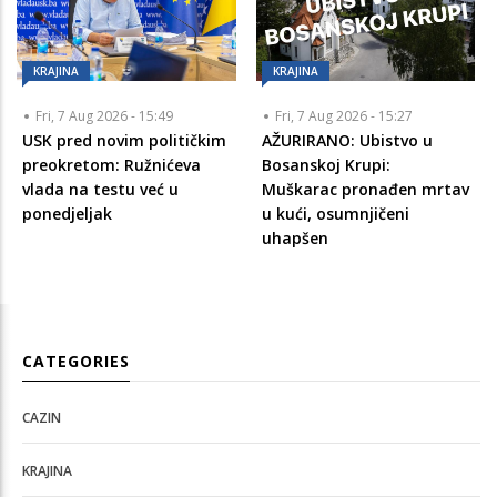
KRAJINA
KRAJINA
Fri, 7 Aug 2026 - 15:49
Fri, 7 Aug 2026 - 15:27
USK pred novim političkim
AŽURIRANO: Ubistvo u
preokretom: Ružnićeva
Bosanskoj Krupi:
vlada na testu već u
Muškarac pronađen mrtav
ponedjeljak
u kući, osumnjičeni
uhapšen
CATEGORIES
CAZIN
KRAJINA