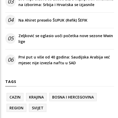
03
na izborima: Srbija i Hrvatska se izjasnile
04
Na Ahiret preselio ŠUPUK (Refik) ŠEFIK
Zeljković se oglasio uoči početka nove sezone Wwin
05
lige
Prvi put u više od 40 godina: Saudijska Arabija već
06
mjesec nije izvezla naftu u SAD
TAGS
CAZIN
KRAJINA
BOSNA I HERCEGOVINA
REGION
SVIJET