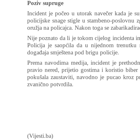
Poziv supruge
Incident je počeo u utorak navečer kada je s
policijske snage stigle u stambeno-poslovnu 
oružja na policajca. Nakon toga se zabarikadira
Nije poznato da li je tokom cijelog incidenta im
Policija je saopćila da u nijednom trenutku 
događaja smještena pod brigu policije.
Prema navodima medija, incident je prethod
pravio nered, prijetio gostima i koristio bib
pokušala zaustaviti, navodno je pucao kroz pr
zvanično potvrdila.
(Vijesti.ba)