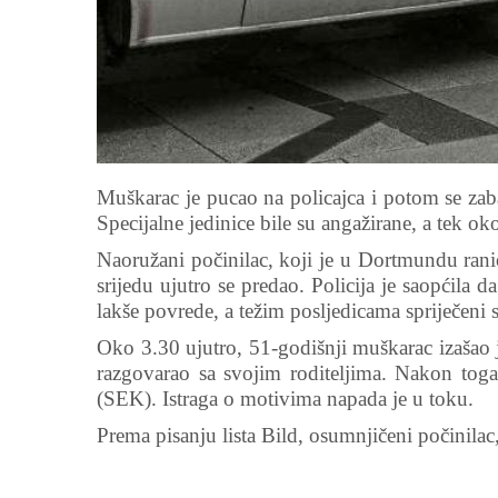
Muškarac je pucao na policajca i potom se zaba
Specijalne jedinice bile su angažirane, a tek o
Naoružani počinilac, koji je u Dortmundu rani
srijedu ujutro se predao. Policija je saopćila 
lakše povrede, a težim posljedicama spriječeni s
Oko 3.30 ujutro, 51-godišnji muškarac izašao 
razgovarao sa svojim roditeljima. Nakon toga 
(SEK). Istraga o motivima napada je u toku.
Prema pisanju lista Bild, osumnjičeni počinilac