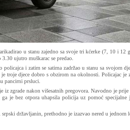
rikadirao u stanu zajedno sa svoje tri kćerke (7, 10 i 12 
ko 3.30 ujutro muškarac se predao.
o policajca i zatim se satima zadržao u stanu sa svojom d
da je troje djece dobro s obzirom na okolnosti. Policajac je
u pancirni prsluci.
je iz zgrade nakon višesatnih pregovora. Navodno je prije
ga je bez otpora uhapsila policija uz pomoć specijalne j
, srpski državljanin, prethodno je izazvao nered u jednom 