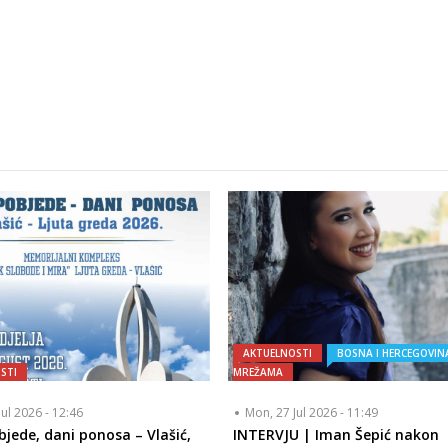
AKTUELNOSTI
BOSNA I HERCEGOVIN
STI
MREŽAMA
Jul 2026 - 12:46
Mon, 27 Jul 2026 - 11:49
bjede, dani ponosa – Vlašić,
INTERVJU | Iman Šepić nakon