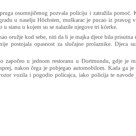
upruga osumnjičenog pozvala policiju i zatražila pomoć. 
zgradu u naselju Höchsten, muškarac je pucao iz pravog v
o u stanu u kojem su se nalazile njegove tri kćerke.
ao oružje kod sebe, niti da li je majka djece bila prisutna 
nije postojala opasnost za slučajne prolaznike. Djeca s
no započeo u jednom restoranu u Dortmundu, gdje je m
er sprej, nakon čega je pobjegao automobilom. Kada ga je 
ozor vozila i pogodio policajca, iako policija te navode 