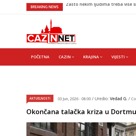
Barbarez o igračima iz dijaspore:
BREAKING NEWS
pripadali
Cazin: Bećirović i Ogrešević otvo
Hiljade građana uz Enesa Begovi
Državljanka BiH teško povrijeđe
u zid
Zašto nekim ljudima treba više s
MAIN
NAVIGATION
POČETNA
CAZIN
KRAJINA
VIJESTI
/ Uredio:
Vedad G.
/
AKTUELNOSTI
03 Jun, 2026 - 08:00
Co
Okončana talačka kriza u Dortmun