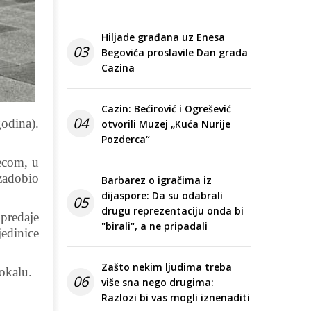
Hiljade građana uz Enesa
03
Begovića proslavile Dan grada
Cazina
Cazin: Bećirović i Ogrešević
04
godina).
otvorili Muzej „Kuća Nurije
Pozderca“
jecom, u
 zadobio
Barbarez o igračima iz
dijaspore: Da su odabrali
05
drugu reprezentaciju onda bi
 predaje
"birali", a ne pripadali
edinice
Zašto nekim ljudima treba
lokalu.
06
više sna nego drugima:
Razlozi bi vas mogli iznenaditi