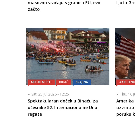
masovno vraćaju s granica EU, evo
Ljuta Gr
zašto
AKTUELNOSTI
BIHAĆ
KRAJINA
AKTUELNO
Sat, 25 Jul 2026 - 12:25
Thu, 16 J
Spektakularan doček u Bihaću za
Amerika 
učesnike 52. Internacionalne Una
uzvrati
regate
poruku k