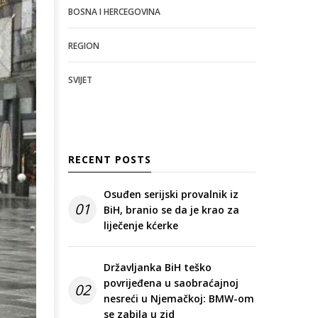
BOSNA I HERCEGOVINA
REGION
SVIJET
RECENT POSTS
Osuđen serijski provalnik iz
01
BiH, branio se da je krao za
liječenje kćerke
Državljanka BiH teško
povrijeđena u saobraćajnoj
02
nesreći u Njemačkoj: BMW-om
se zabila u zid