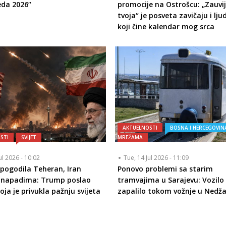
eda 2026“
promocije na Ostrošcu: „Zauvi
tvoja“ je posveta zavičaju i lj
koji čine kalendar mog srca
AKTUELNOSTI
BOSNA I HERCEGOVIN
STI
SVIJET
MREŽAMA
ul 2026 - 10:02
Tue, 14 Jul 2026 - 11:09
pogodila Teheran, Iran
Ponovo problemi sa starim
o napadima: Trump poslao
tramvajima u Sarajevu: Vozilo
oja je privukla pažnju svijeta
zapalilo tokom vožnje u Nedž