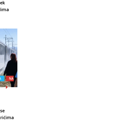
jek
udima
A
NA
 se
arićima