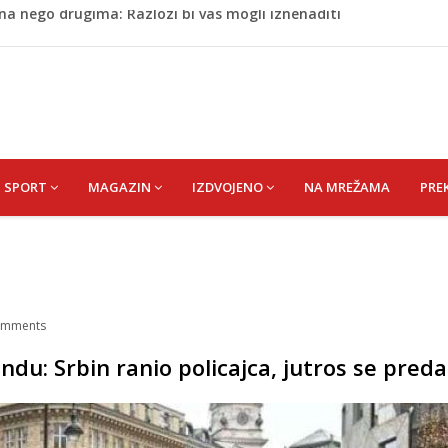
 Da su odabrali drugu reprezentaciju onda bi "birali", a ne
rili Muzej „Kuća Nurije Pozderca“
ća proslavile Dan grada Cazina
na u saobraćajnoj nesreći u Njemačkoj: BMW-om se zabila
na nego drugima: Razlozi bi vas mogli iznenaditi
SPORT
MAGAZIN
IZDVOJENO
NA MREŽAMA
PRE
mments
du: Srbin ranio policajca, jutros se pred