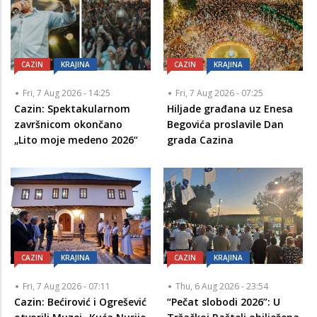
CAZIN
KRAJINA
CAZIN
KRAJINA
Fri, 7 Aug 2026 - 14:25
Fri, 7 Aug 2026 - 07:25
Cazin: Spektakularnom
Hiljade građana uz Enesa
završnicom okončano
Begovića proslavile Dan
„Lito moje medeno 2026“
grada Cazina
CAZIN
KRAJINA
CAZIN
KRAJINA
Fri, 7 Aug 2026 - 07:11
Thu, 6 Aug 2026 - 23:54
Cazin: Bećirović i Ogrešević
“Pečat slobodi 2026”: U