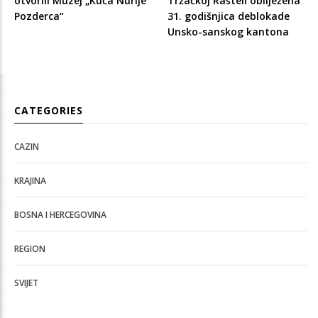
otvorili Muzej „Kuća Nurije
Tržačkoj Rašteli obilježena
Pozderca“
31. godišnjica deblokade
Unsko-sanskog kantona
CATEGORIES
CAZIN
KRAJINA
BOSNA I HERCEGOVINA
REGION
SVIJET