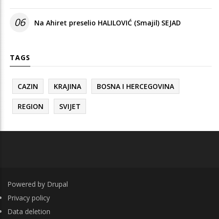
06
Na Ahiret preselio HALILOVIĆ (Smajil) SEJAD
TAGS
CAZIN
KRAJINA
BOSNA I HERCEGOVINA
REGION
SVIJET
Powered by
Drupal
FOOTER
Privacy policy
Data deletion