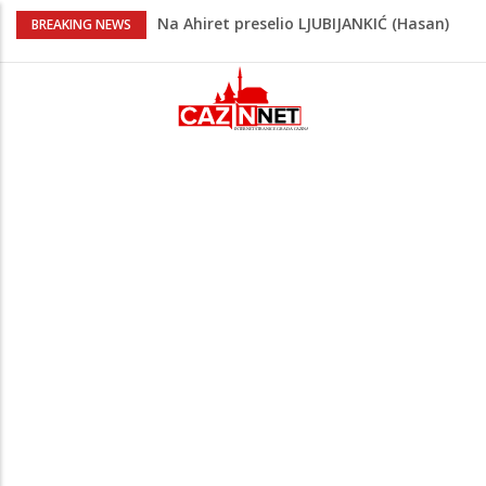
Na Ahiret preselio LJUBIJANKIĆ (Hasan)
BREAKING NEWS
REDŽEP
Na Ahiret preselio HALILOVIĆ (Smajil)
SEJAD
Sutra dženaza Hamdiji Šahinoviću iz
Bosanske Krupe, kojeg je usmrtila
supruga
Teška saobraćajna nesreća u Cazinu,
policija na mjestu događaja
Ovo je 24-godišnji mladić koji je izgubio
život u rijeci Krivaji kod Zavidovića