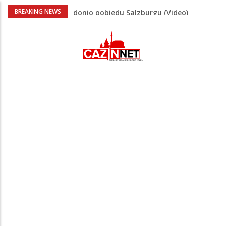
“Pečat slobodi 2026”: U Tržačkoj Rašteli
BREAKING NEWS
obilježena 31. godišnjica deblokade
Unsko-sanskog kantona
Porodica iz Krajine u centru afere,
gradonačelnik Kelna pokrenuo istragu
Čestitka povodom Dana Grada Cazina
Velika Kladuša pod udarom požara:
Vatrogasci nadljudskim naporima
spriječili veću tragediju
Tabaković ušao s klupe i prvijencem
donio pobjedu Salzburgu (Video)