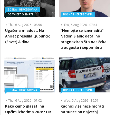
BOSNA I HERCEGOVINA
OBAVIJEST O SMRTI
BOSNA I HERCEGOVINA
Thu, 6 Aug 2026 - 08:50
Thu, 6 Aug 2026 - 07:41
Ugašena mladost: Na
“Nemojte se iznenaditi”:
Ahiret preselila Ljubunčić
Nedim Sladić detaljno
(Enver) Aldina
prognozirao šta nas čeka
u augustu i septembru
BOSNA I HERCEGOVINA
BOSNA I HERCEGOVINA
Thu, 6 Aug 2026 - 07:02
Wed, 5 Aug 2026 - 19:51
Kako ćemo glasati na
Radnici više neće morati
Općim izborima 2026? CIK
na sunce po najvećoj