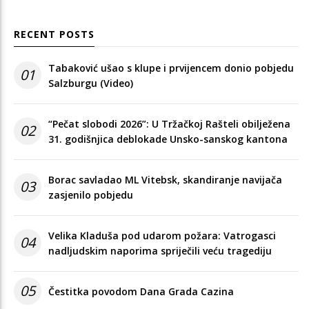
RECENT POSTS
Tabaković ušao s klupe i prvijencem donio pobjedu
01
Salzburgu (Video)
“Pečat slobodi 2026”: U Tržačkoj Rašteli obilježena
02
31. godišnjica deblokade Unsko-sanskog kantona
Borac savladao ML Vitebsk, skandiranje navijača
03
zasjenilo pobjedu
Velika Kladuša pod udarom požara: Vatrogasci
04
nadljudskim naporima spriječili veću tragediju
05
Čestitka povodom Dana Grada Cazina