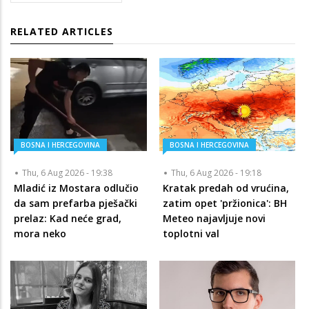
RELATED ARTICLES
BOSNA I HERCEGOVINA
BOSNA I HERCEGOVINA
Thu, 6 Aug 2026 - 19:38
Thu, 6 Aug 2026 - 19:18
Mladić iz Mostara odlučio
Kratak predah od vrućina,
da sam prefarba pješački
zatim opet 'pržionica': BH
prelaz: Kad neće grad,
Meteo najavljuje novi
mora neko
toplotni val