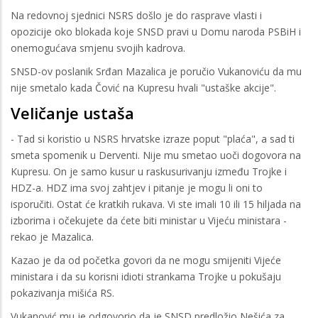
Na redovnoj sjednici NSRS došlo je do rasprave vlasti i
opozicije oko blokada koje SNSD pravi u Domu naroda PSBiH i
onemogućava smjenu svojih kadrova.
SNSD-ov poslanik Srđan Mazalica je poručio Vukanoviću da mu
nije smetalo kada Čović na Kupresu hvali "ustaške akcije".
Veličanje ustaša
- Tad si koristio u NSRS hrvatske izraze poput "plaća", a sad ti
smeta spomenik u Derventi. Nije mu smetao uoči dogovora na
Kupresu. On je samo kusur u raskusurivanju između Trojke i
HDZ-a. HDZ ima svoj zahtjev i pitanje je mogu li oni to
isporučiti. Ostat će kratkih rukava. Vi ste imali 10 ili 15 hiljada na
izborima i očekujete da ćete biti ministar u Vijeću ministara -
rekao je Mazalica.
Kazao je da od početka govori da ne mogu smijeniti Vijeće
ministara i da su korisni idioti strankama Trojke u pokušaju
pokazivanja mišića RS.
Vukanović mu je odgovorio da je SNSD predložio Nešića za