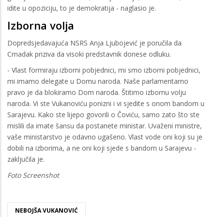
idite u opoziciju, to je demokratija - naglasio je.
Izborna volja
Dopredsjedavajuća NSRS Anja Ljubojević je poručila da
Crnadak priziva da visoki predstavnik donese odluku.
- Vlast formiraju izborni pobjednici, mi smo izborni pobjednici,
mi imamo delegate u Domu naroda. Naše parlamentarno
pravo je da blokiramo Dom naroda. Štitimo izbornu volju
naroda. Vi ste Vukanoviću ponizni i vi sjedite s onom bandom u
Sarajevu. Kako ste lijepo govorili o Čoviću, samo zato što ste
mislili da imate šansu da postanete ministar. Uvaženi ministre,
vaše ministarstvo je odavno ugašeno. Vlast vode oni koji su je
dobili na izborima, a ne oni koji sjede s bandom u Sarajevu -
zaključila je.
Foto Screenshot
NEBOJŠA VUKANOVIĆ