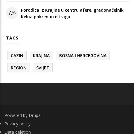
Porodica iz Krajine u centru afere, gradonačelnik
06
Kelna pokrenuo istragu
TAGS
CAZIN
KRAJINA
BOSNA I HERCEGOVINA
REGION
SVIJET
Powered by
Drupal
FOOTER
Privacy policy
Data deletion