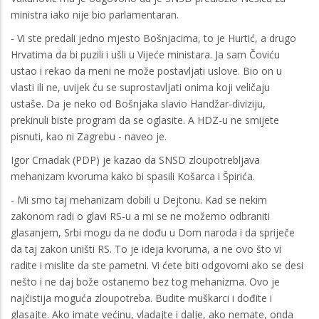
ministra iako nije bio parlamentaran.
- Vi ste predali jedno mjesto Bošnjacima, to je Hurtić, a drugo
Hrvatima da bi puzili i ušli u Vijeće ministara. Ja sam Čoviću
ustao i rekao da meni ne može postavljati uslove. Bio on u
vlasti ili ne, uvijek ću se suprostavljati onima koji veličaju
ustaše. Da je neko od Bošnjaka slavio Handžar-diviziju,
prekinuli biste program da se oglasite. A HDZ-u ne smijete
pisnuti, kao ni Zagrebu - naveo je.
Igor Crnadak (PDP) je kazao da SNSD zloupotrebljava
mehanizam kvoruma kako bi spasili Košarca i Špirića.
- Mi smo taj mehanizam dobili u Dejtonu. Kad se nekim
zakonom radi o glavi RS-u a mi se ne možemo odbraniti
glasanjem, Srbi mogu da ne dođu u Dom naroda i da spriječe
da taj zakon uništi RS. To je ideja kvoruma, a ne ovo što vi
radite i mislite da ste pametni. Vi ćete biti odgovorni ako se desi
nešto i ne daj bože ostanemo bez tog mehanizma. Ovo je
najčistija moguća zloupotreba. Budite muškarci i dođite i
glasajte. Ako imate većinu, vladajte i dalje, ako nemate, onda