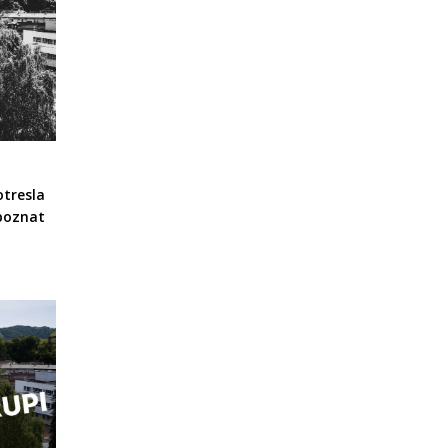
otresla
 poznat