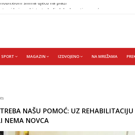
stvari koje ne biste trebali olako bacati u smeće
no ljubavnici osigurao unapređeno radno mjesto i visoku
 rođen Alija Izetbegović, lider koji nije odstupao od svojih
 Nijedan NBA igrač iz Litvanije ne želi igrati protiv BiH
 mobitelom snima djecu na plaži
SPORT
MAGAZIN
IZDVOJENO
NA MREŽAMA
PRE
ts
TREBA NAŠU POMOĆ: UZ REHABILITACIJU 
I NEMA NOVCA