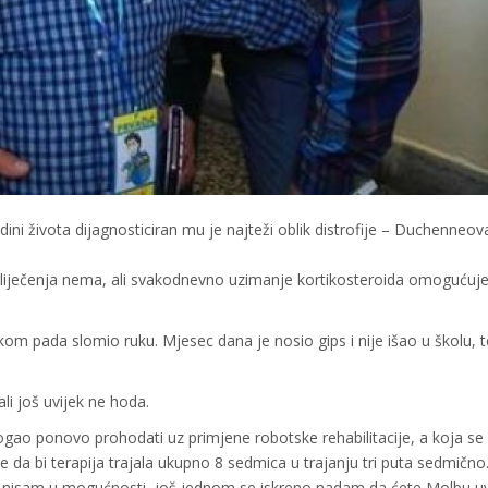
ini života dijagnosticiran mu je najteži oblik distrofije – Duchenneov
g liječenja nema, ali svakodnevno uzimanje kortikosteroida omogućuj
ikom pada slomio ruku. Mjesec dana je nosio gips i nije išao u školu, t
ali još uvijek ne hoda.
gao ponovo prohodati uz primjene robotske rehabilitacije, a koja se
je da bi terapija trajala ukupno 8 sedmica u trajanju tri puta sedmično
lj nisam u mogućnosti, još jednom se iskreno nadam da ćete Molbu uva