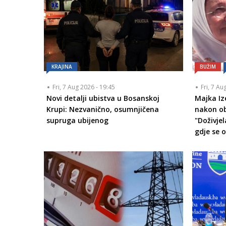
KRAJINA
BUŽIM
Fri, 7 Aug 2026 - 19:45
Fri, 7 Au
Novi detalji ubistva u Bosanskoj
Majka Iz
Krupi: Nezvanično, osumnjičena
nakon ob
supruga ubijenog
"Doživje
gdje se 