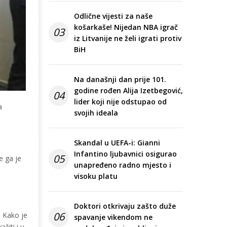
Odlične vijesti za naše
košarkaše! Nijedan NBA igrač
03
iz Litvanije ne želi igrati protiv
BiH
Na današnji dan prije 101.
godine rođen Alija Izetbegović,
04
lider koji nije odstupao od
a
svojih ideala
e
Skandal u UEFA-i: Gianni
Infantino ljubavnici osigurao
05
e ga je
unapređeno radno mjesto i
visoku platu
Doktori otkrivaju zašto duže
06
. Kako je
spavanje vikendom ne
žiti i u