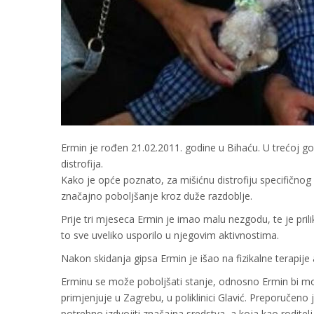
Ermin je rođen 21.02.2011. godine u Bihaću. U trećoj god
distrofija.
Kako je opće poznato, za mišićnu distrofiju specifično
značajno poboljšanje kroz duže razdoblje.
Prije tri mjeseca Ermin je imao malu nezgodu, te je pril
to sve uveliko usporilo u njegovim aktivnostima.
Nakon skidanja gipsa Ermin je išao na fizikalne terapije 
Erminu se može poboljšati stanje, odnosno Ermin bi mo
primjenjuje u Zagrebu, u poliklinici Glavić. Preporučeno 
potrebno izdvojiti značajna sredstva, a koja kao rodite