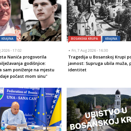
KRAJINA
BOSANSKA KRUPA
KRAJINA
g 2026 - 17:02
Fri, 7 Aug 2026 - 16:30
eta Nanića progovorila
Tragedija u Bosanskoj Krupi p
ilježavanja godišnjice:
javnost: Supruga ubila muža,
la sam poniženje na mjestu
identitet
odaje počast mom sinu"