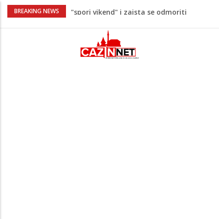
Maloljetnik u policijskoj stanici napao
BREAKING NEWS
policajca i oštetio vrata
Razmišljate koji automobil kupiti? Nova
Honda Civic dobila odlične ocjene
Pet namirnica za doručak koje će vas
držati sitima sve do ručka
Stiže talas promjena – 3 znaka ulaze u
period nevjerovatne sreće i novih prilika!
Umjetnost usporenosti – Kako savladati
"spori vikend" i zaista se odmoriti