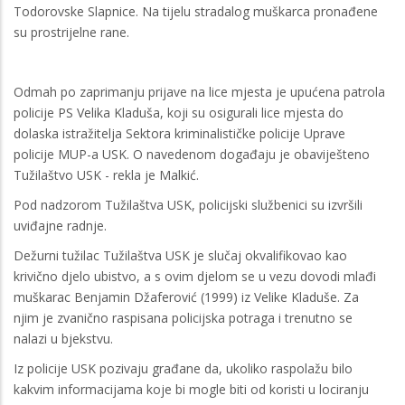
Todorovske Slapnice. Na tijelu stradalog muškarca pronađene
su prostrijelne rane.
Odmah po zaprimanju prijave na lice mjesta je upućena patrola
policije PS Velika Kladuša, koji su osigurali lice mjesta do
dolaska istražitelja Sektora kriminalističke policije Uprave
policije MUP-a USK. O navedenom događaju je obaviješteno
Tužilaštvo USK - rekla je Malkić.
Pod nadzorom Tužilaštva USK, policijski službenici su izvršili
uviđajne radnje.
Dežurni tužilac Tužilaštva USK je slučaj okvalifikovao kao
krivično djelo ubistvo, a s ovim djelom se u vezu dovodi mlađi
muškarac Benjamin Džaferović (1999) iz Velike Kladuše. Za
njim je zvanično raspisana policijska potraga i trenutno se
nalazi u bjekstvu.
Iz policije USK pozivaju građane da, ukoliko raspolažu bilo
kakvim informacijama koje bi mogle biti od koristi u lociranju