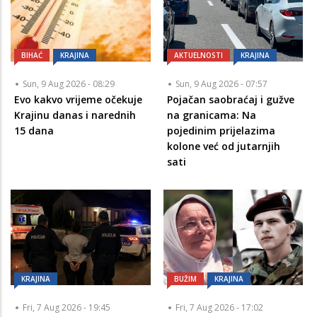
BIHAĆ
KRAJINA
AKTUELNOSTI
KRAJINA
Sun, 9 Aug 2026 - 08:29
Sun, 9 Aug 2026 - 07:57
Evo kakvo vrijeme očekuje
Pojačan saobraćaj i gužve
Krajinu danas i narednih
na granicama: Na
15 dana
pojedinim prijelazima
kolone već od jutarnjih
sati
KRAJINA
BUŽIM
KRAJINA
Fri, 7 Aug 2026 - 19:45
Fri, 7 Aug 2026 - 17:02