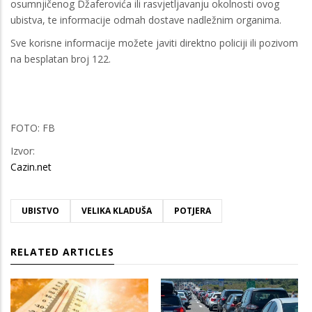
osumnjičenog Džaferovića ili rasvjetljavanju okolnosti ovog
ubistva, te informacije odmah dostave nadležnim organima.
Sve korisne informacije možete javiti direktno policiji ili pozivom
na besplatan broj 122.
FOTO: FB
Izvor:
Cazin.net
UBISTVO
VELIKA KLADUŠA
POTJERA
RELATED ARTICLES