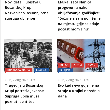
Novi detalji ubistva u
Majka Izeta Nanića
Bosanskoj Krupi:
progovorila nakon
Nezvanično, osumnjičena
obilježavanja godišnjice:
supruga ubijenog
"Doživjela sam poniženje
na mjestu gdje se odaje
počast mom sinu"
BIHAĆ
BUŽIM
CAZIN
BOSANSKA KRUPA
KRAJINA
KRAJINA
Fri, 7 Aug 2026 - 16:30
Fri, 7 Aug 2026 - 16:19
Tragedija u Bosanskoj
Evo kad i evo gdje nema
Krupi potresla javnost:
struje u Krajini narednih
Supruga ubila muža,
dana
poznat identitet