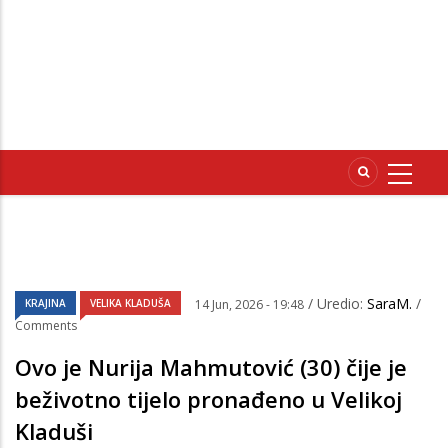
/ Uredio:
SaraM.
/
KRAJINA
VELIKA KLADUŠA
14 Jun, 2026 - 19:48
Comments
Ovo je Nurija Mahmutović (30) čije je
beživotno tijelo pronađeno u Velikoj
Kladuši