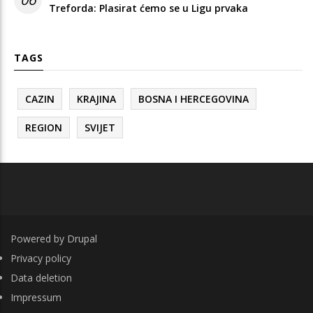
Treforda: Plasirat ćemo se u Ligu prvaka
TAGS
CAZIN
KRAJINA
BOSNA I HERCEGOVINA
REGION
SVIJET
Powered by
Drupal
FOOTER
Privacy policy
Data deletion
Impressum