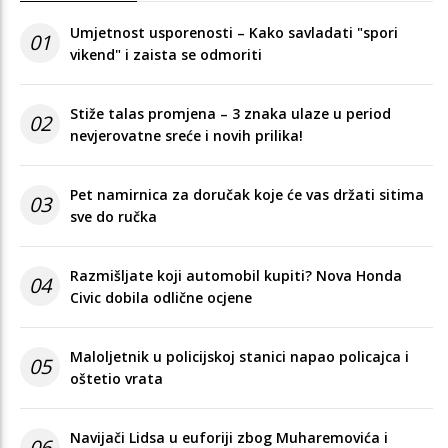
Umjetnost usporenosti – Kako savladati "spori
01
vikend" i zaista se odmoriti
Stiže talas promjena – 3 znaka ulaze u period
02
nevjerovatne sreće i novih prilika!
Pet namirnica za doručak koje će vas držati sitima
03
sve do ručka
Razmišljate koji automobil kupiti? Nova Honda
04
Civic dobila odlične ocjene
Maloljetnik u policijskoj stanici napao policajca i
05
oštetio vrata
Navijači Lidsa u euforiji zbog Muharemovića i
06