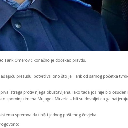
ajac Tarik Omerović konačno je dočekao pravdu.
bađajuću presudu, potvrdivši ono što je Tarik od samog početka tvrdi
prva istraga protiv njega obustavljena. Iako tada još nije bio osuđen n
često spominju imena Mujage i Mirzete – bili su dovoljni da ga natjeraj
a sistema spremna da uništi jednog poštenog čovjeka.
progovorio: