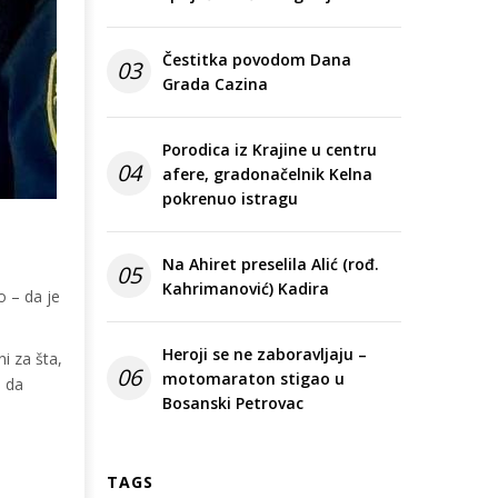
Čestitka povodom Dana
03
Grada Cazina
Porodica iz Krajine u centru
04
afere, gradonačelnik Kelna
pokrenuo istragu
Na Ahiret preselila Alić (rođ.
05
Kahrimanović) Kadira
o – da je
Heroji se ne zaboravljaju –
i za šta,
06
motomaraton stigao u
u da
Bosanski Petrovac
TAGS