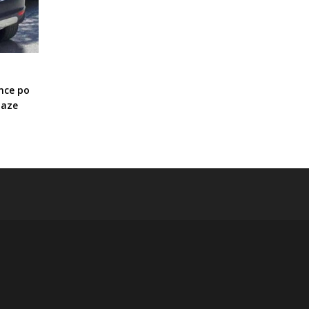
nce po
laze