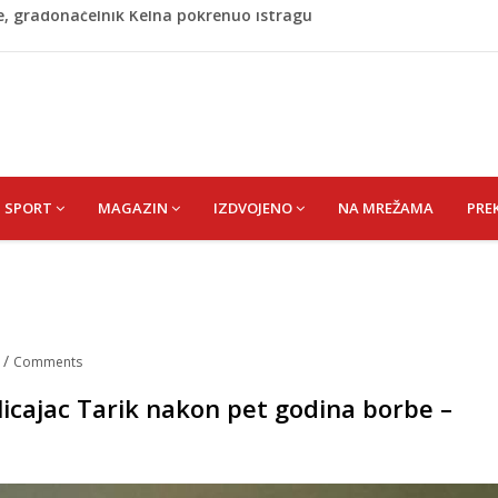
azina
a: Vatrogasci nadljudskim naporima spriječili veću
iranje navijača zasjenilo pobjedu
hrimanović) Kadira
re, gradonačelnik Kelna pokrenuo istragu
SPORT
MAGAZIN
IZDVOJENO
NA MREŽAMA
PRE
a
/
Comments
olicajac Tarik nakon pet godina borbe –