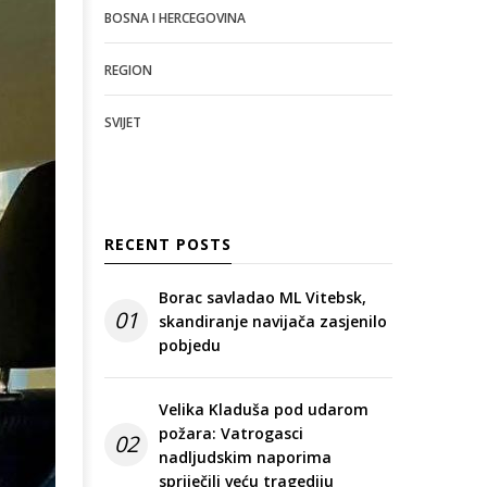
BOSNA I HERCEGOVINA
REGION
SVIJET
RECENT POSTS
Borac savladao ML Vitebsk,
01
skandiranje navijača zasjenilo
pobjedu
Velika Kladuša pod udarom
požara: Vatrogasci
02
nadljudskim naporima
spriječili veću tragediju