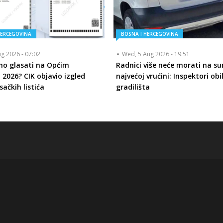
HERCEGOVINA
BOSNA I HERCEGOVINA
ug 2026 - 07:02
Wed, 5 Aug 2026 - 19:51
mo glasati na Općim
Radnici više neće morati na su
 2026? CIK objavio izgled
najvećoj vrućini: Inspektori obi
sačkih listića
gradilišta