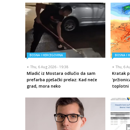
BOSNA I HERCEGOVINA
BOSNA I 
Thu, 6 Aug 2026 - 19:38
Thu, 6 A
Mladić iz Mostara odlučio da sam
Kratak p
prefarba pješački prelaz: Kad neće
'pržionic
grad, mora neko
toplotni 