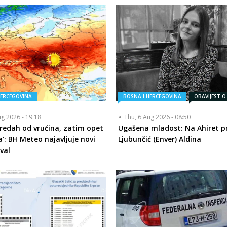
HERCEGOVINA
BOSNA I HERCEGOVINA
OBAVIJEST O
ug 2026 - 19:18
Thu, 6 Aug 2026 - 08:50
redah od vrućina, zatim opet
Ugašena mladost: Na Ahiret pr
a': BH Meteo najavljuje novi
Ljubunčić (Enver) Aldina
val