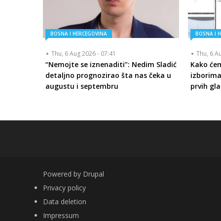
BOSNA I HERCEGOVINA
BOSNA I 
Thu, 6 Aug 2026 - 07:41
Thu, 6 A
“Nemojte se iznenaditi”: Nedim Sladić
Kako će
detaljno prognozirao šta nas čeka u
izborima
augustu i septembru
prvih gla
Powered by
Drupal
FOOTER
Privacy policy
Data deletion
Impressum