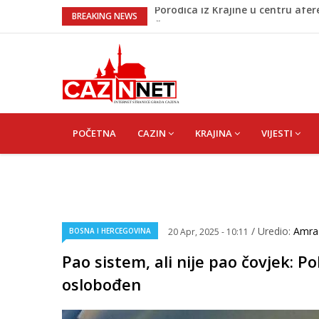
Čestitka povodom Dana Grada C
BREAKING NEWS
Velika Kladuša pod udarom požar
tragediju
Borac savladao ML Vitebsk, skand
Na Ahiret preselila Alić (rođ. Ka
Porodica iz Krajine u centru afe
MAIN
NAVIGATION
POČETNA
CAZIN
KRAJINA
VIJESTI
/ Uredio:
Amr
BOSNA I HERCEGOVINA
20 Apr, 2025 - 10:11
Pao sistem, ali nije pao čovjek: P
oslobođen