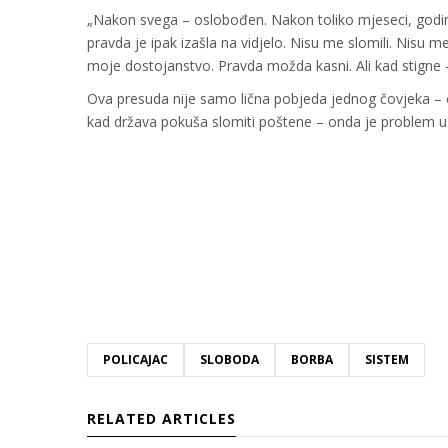
„Nakon svega – oslobođen. Nakon toliko mjeseci, godina 
pravda je ipak izašla na vidjelo. Nisu me slomili. Nisu me
moje dostojanstvo. Pravda možda kasni. Ali kad stigne –
Ova presuda nije samo lična pobjeda jednog čovjeka – on
kad država pokuša slomiti poštene – onda je problem u 
POLICAJAC
SLOBODA
BORBA
SISTEM
RELATED ARTICLES