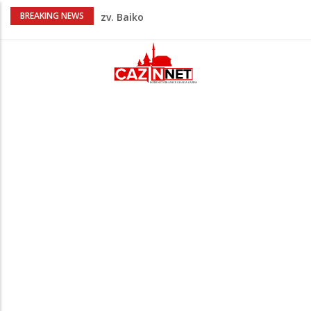
Nakon velikih vrućina u BiH stiže kiša
BREAKING NEWS
Rekordnih 20,3 miliona KM ide za
zapošljavanje i očuvanje radnih mjesta
Dok Evropa ostavlja cigarete, Hrvati
puše sve više: Treći su u cijeloj EU
Radnici više neće morati na sunce po
najvećoj vrućini: Inspektori obilaze
gradilišta
Na Ahiret preselio Ćoralić (Asim) Ibrahim
zv. Bajko