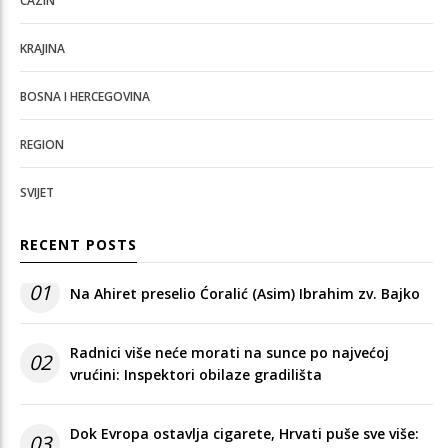
CAZIN
KRAJINA
BOSNA I HERCEGOVINA
REGION
SVIJET
RECENT POSTS
01
Na Ahiret preselio Ćoralić (Asim) Ibrahim zv. Bajko
Radnici više neće morati na sunce po najvećoj
02
vrućini: Inspektori obilaze gradilišta
Dok Evropa ostavlja cigarete, Hrvati puše sve više:
03