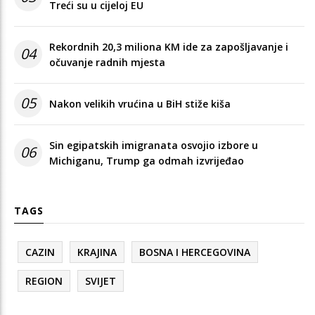
Treći su u cijeloj EU
Rekordnih 20,3 miliona KM ide za zapošljavanje i
04
očuvanje radnih mjesta
05
Nakon velikih vrućina u BiH stiže kiša
Sin egipatskih imigranata osvojio izbore u
06
Michiganu, Trump ga odmah izvrijeđao
TAGS
CAZIN
KRAJINA
BOSNA I HERCEGOVINA
REGION
SVIJET