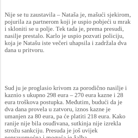
Nije se tu zaustavila – Nataša je, mašući sjekirom,
pojurila za partnerom koji je uspio pobjeći u mrak
i skloniti se u polje. Tek tada je, prema presudi,
nasilje prestalo. Karlo je uspio pozvati policiju,
koja je Natašu iste večeri uhapsila i zadržala dva
dana u pritvoru.
Sud ju je proglasio krivom za porodično nasilje i
kaznio s ukupno 298 eura – 270 eura kazne i 28
eura troškova postupka. Međutim, budući da je
dva dana provela u zatvoru, iznos kazne je
umanjen za 80 eura, pa će platiti 218 eura. Kako
ranije nije bila osuđivana, sutkinja nije izrekla
strožu sankciju. Presuda je još uvijek
nepravomoćna i moguća je žalba.