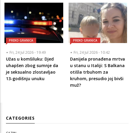
PREKO GRANICA
PREKO GRANICA
Fri, 24 Jul 2026 - 19:49
Fri, 24 Jul 2026 - 10:42
Užas u komšiluku: Djed
Danijela pronađena mrtva
uhapšen zbog sumnje da
u stanu u Italiji: S Balkana
je seksualno zlostavljao
otišla trbuhom za
13-godišnju unuku
kruhom, presudio joj bivši
muž?
CATEGORIES