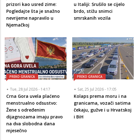
prizori kao usred zime:
u Italiji: Srušilo se cijelo
Pogledajte šta je snažno
brdo, stižu snimci
nevrijeme napravilo u
smrskanih vozila
Njemačkoj
PREKO GRANICA
PREKO GRANICA
Tue, 28 Jul 2026 - 14:17
Sat, 25 Jul 2026 - 17:05
Crna Gora uvela plaćeno
Kolaps prema moru i na
menstrualno odsustvo:
granicama, vozači satima
Žene s određenim
čekaju, gužve i u Hrvatskoj
dijagnozama imaju pravo
i BiH
na dva slobodna dana
mjesečno