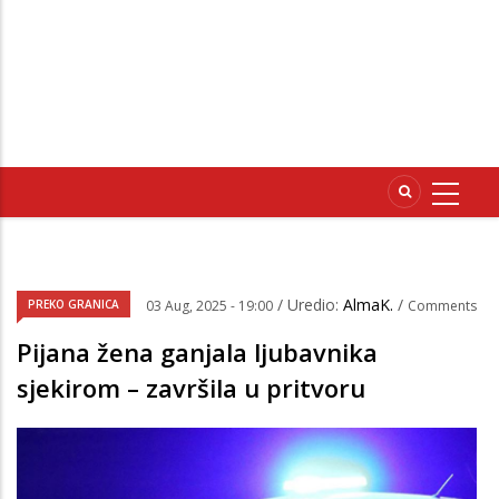
/ Uredio:
AlmaK.
/
PREKO GRANICA
03 Aug, 2025 - 19:00
Comments
Pijana žena ganjala ljubavnika
sjekirom – završila u pritvoru