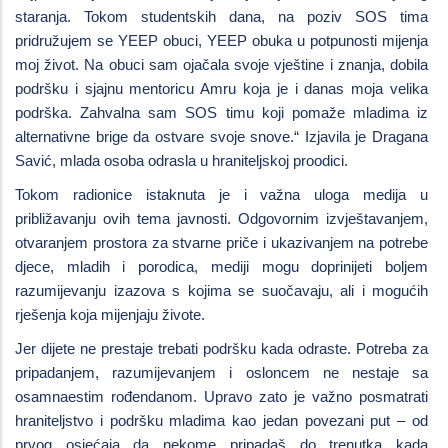
staranja. Tokom studentskih dana, na poziv SOS tima
pridružujem se YEEP obuci, YEEP obuka u potpunosti mijenja
moj život. Na obuci sam ojačala svoje vještine i znanja, dobila
podršku i sjajnu mentoricu Amru koja je i danas moja velika
podrška. Zahvalna sam SOS timu koji pomaže mladima iz
alternativne brige da ostvare svoje snove.“ Izjavila je Dragana
Savić, mlada osoba odrasla u hraniteljskoj proodici.
Tokom radionice istaknuta je i važna uloga medija u
približavanju ovih tema javnosti. Odgovornim izvještavanjem,
otvaranjem prostora za stvarne priče i ukazivanjem na potrebe
djece, mladih i porodica, mediji mogu doprinijeti boljem
razumijevanju izazova s kojima se suočavaju, ali i mogućih
rješenja koja mijenjaju živote.
Jer dijete ne prestaje trebati podršku kada odraste. Potreba za
pripadanjem, razumijevanjem i osloncem ne nestaje sa
osamnaestim rođendanom. Upravo zato je važno posmatrati
hraniteljstvo i podršku mladima kao jedan povezani put – od
prvog osjećaja da nekome pripadaš do trenutka kada