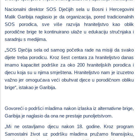
Nacionalni direktor SOS Dječijih sela u Bosni i Hercegovini
Malik Garibija naglasio je da organizacija, pored tradicionalnih
SOS porodica, sve više razvija hraniteljstvo kao oblik
porodične brige te kontinuirano ulaže u edukaciju stručnjaka i
saradnju s medijima.
„SOS Dječija sela od samog početka rade na misiji da svako
dijete treba porodicu. Kroz šest centara za hraniteljstvo danas
imamo kapacitet podrške za oko 200 hraniteljskih porodica i
djecu koja su u njima smještena. Hraniteljstvo nam je izuzetno
važno jer omogućava veći obuhvat djece u porodičnom obliku
brige“, istakao je Garibija.
Govoreći o podršci mladima nakon izlaska iz alternativne brige,
Garibija je naglasio da ona ne prestaje punoljetstvom.
„Mi ne ostavljamo djecu nakon 18. godine. Kroz program
Samostalni život uz podršku mladima pružamo finansijsku,