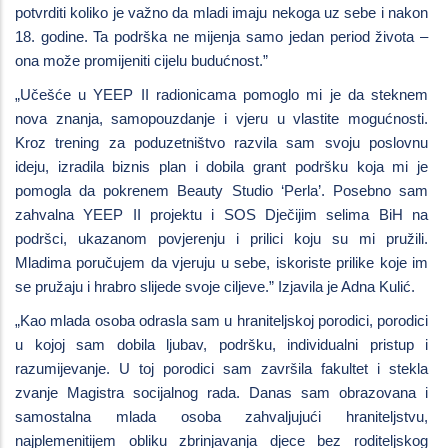
potvrditi koliko je važno da mladi imaju nekoga uz sebe i nakon
18. godine. Ta podrška ne mijenja samo jedan period života –
ona može promijeniti cijelu budućnost.”
„Učešće u YEEP II radionicama pomoglo mi je da steknem
nova znanja, samopouzdanje i vjeru u vlastite mogućnosti.
Kroz trening za poduzetništvo razvila sam svoju poslovnu
ideju, izradila biznis plan i dobila grant podršku koja mi je
pomogla da pokrenem Beauty Studio ‘Perla’. Posebno sam
zahvalna YEEP II projektu i SOS Dječijim selima BiH na
podršci, ukazanom povjerenju i prilici koju su mi pružili.
Mladima poručujem da vjeruju u sebe, iskoriste prilike koje im
se pružaju i hrabro slijede svoje ciljeve.”
Izjavila je Adna Kulić.
„Kao mlada osoba odrasla sam u hraniteljskoj porodici, porodici
u kojoj sam dobila ljubav, podršku, individualni pristup i
razumijevanje. U toj porodici sam završila fakultet i stekla
zvanje Magistra socijalnog rada. Danas sam obrazovana i
samostalna mlada osoba zahvaljujući hraniteljstvu,
najplemenitijem obliku zbrinjavanja djece bez roditeljskog