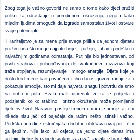
Zbog toga je važno govoriti ne samo o tome kako djeci pružiti
priliku za odrastanje u porodičnom okruženju, nego i kako
mladim ljudima omogućiti da izgrade samostalan život i ostvare
svoje potencijale.
„Hraniteljstvo je za mene prije svega prilika da jednom djetetu
pružim ono što mu je najpotrebnije – pažnju, ljubav i podršku u
najvažnijim godinama odrastanja. Put nije bio jednostavan, od
prvih strahova i prilagođavanja do svakodnevnih izazova koji
traže strpljenje, razumijevanje i mnogo energije. Dijete koje je
došlo kod mene kao povučeno i tiho danas govori, raduje se i
pokazuje emocije, što mi daje najveću snagu i potvrdu da smo
na dobrom putu. Svaki mali napredak velika je pobjeda i
podsjetnik koliko stabilno i brižno okruženje može promijeniti
djetetov život. Naravno, postoje trenuci umora i sumnje, ali oni
nikada nisu jači od osjećaja da radim nešto istinski važno.
Podrška porodice i stručnjaka dodatno olakšava ovaj put i čini
ga ljepšim. Nije lako, ali osjećaj da jedno dijete danas ima
sretnije djetinjstvo vrijedi svakog izazova“, izjavila je hraniteljka.