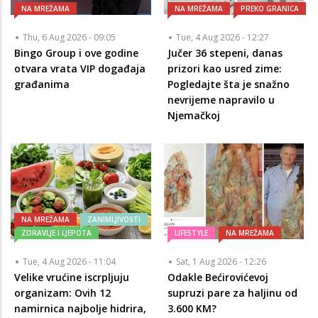
NA MREŽAMA
NA MREŽAMA
PREKO GRANICA
Thu, 6 Aug 2026 - 09:05
Tue, 4 Aug 2026 - 12:27
Bingo Group i ove godine
Jučer 36 stepeni, danas
otvara vrata VIP događaja
prizori kao usred zime:
građanima
Pogledajte šta je snažno
nevrijeme napravilo u
Njemačkoj
NA MREŽAMA
ZANIMLJIVOSTI
ZDRAVLJE I LJEPOTA
LIFESTYLE
NA MREŽAMA
Tue, 4 Aug 2026 - 11:04
Sat, 1 Aug 2026 - 12:26
Velike vrućine iscrpljuju
Odakle Bećirovićevoj
organizam: Ovih 12
supruzi pare za haljinu od
namirnica najbolje hidrira,
3.600 KM?