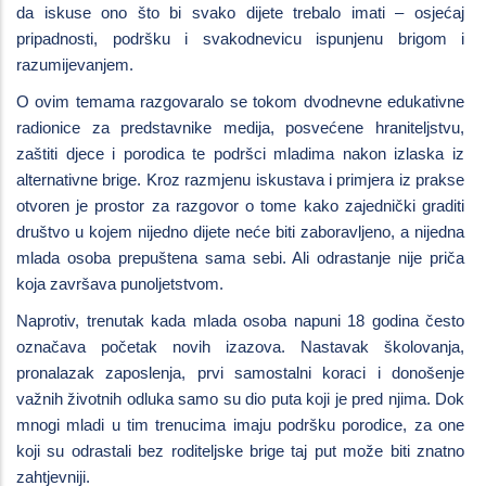
da iskuse ono što bi svako dijete trebalo imati – osjećaj
pripadnosti, podršku i svakodnevicu ispunjenu brigom i
razumijevanjem.
O ovim temama razgovaralo se tokom dvodnevne edukativne
radionice za predstavnike medija, posvećene hraniteljstvu,
zaštiti djece i porodica te podršci mladima nakon izlaska iz
alternativne brige. Kroz razmjenu iskustava i primjera iz prakse
otvoren je prostor za razgovor o tome kako zajednički graditi
društvo u kojem nijedno dijete neće biti zaboravljeno, a nijedna
mlada osoba prepuštena sama sebi. Ali odrastanje nije priča
koja završava punoljetstvom.
Naprotiv, trenutak kada mlada osoba napuni 18 godina često
označava početak novih izazova. Nastavak školovanja,
pronalazak zaposlenja, prvi samostalni koraci i donošenje
važnih životnih odluka samo su dio puta koji je pred njima. Dok
mnogi mladi u tim trenucima imaju podršku porodice, za one
koji su odrastali bez roditeljske brige taj put može biti znatno
zahtjevniji.