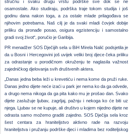
stručnu i svaku drugu vrstu podrške sve dok se ne
osamostale. Ako studiraju, podrška traje tokom studija i još
godinu dana nakon toga, a za ostale mlade prilagođava se
njihovim potrebama. Naš cilj je da svaki mladi čovjek dobije
priliku da pronađe posao, osigura egzistenciju i samostalno
gradi svoj život“, poručio je Garibija.
PR menadžer SOS Dječijih sela u BiH Mirela Nalić podsjetila je
da u Bosni i Hercegovini još uvijek veliki broj djece čeka priliku
za odrastanje u porodičnom okruženju te naglasila važnost
zajedničkog djelovanja svih društvenih aktera.
„Danas jedna beba leži u krevetiću i nema kome da pruži ruke.
Danas jedno dijete neće izaći u park jer nema ko da ga odvede,
a drugo nema nikoga da ga pita kako mu je prošao dan. Svako
dijete zaslužuje ljubav, zagrljaj, pažnju i nekoga ko će biti uz
njega. Ljubav se ne kupuje, ali društvo u kojem nijedno dijete ne
odrasta samo možemo graditi zajedno. SOS Dječija sela kroz
šest centara za hraniteljstvo aktivno rade na razvoju
hraniteljstva i pružanju podrške djeci i mladima bez roditeljskog