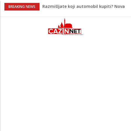
Razmišljate koji automobil kupiti? Nova
BREAKING NEWS
Honda Civic dobila odlične ocjene
Pet namirnica za doručak koje će vas
držati sitima sve do ručka
Potvrda i iz kluba: Dženan Pejčinović
pravi veliki transfer za 25 miliona eura
Psihijatrica: Ovo je greška koju većina
roditelja radi dok razgovara s
tinejdžerima
Maloljetnik u policijskoj stanici napao
policajca i oštetio vrata