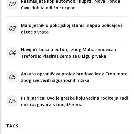
Razmišljate koji automobil kupiti? Nova Honda
02
Civic dobila odlične ocjene
Maloljetnik u policijskoj stanici napao policajca i
03
oštetio vrata
Navijači Lidsa u euforiji zbog Muharemovića i
04
Treforda: Plasirat ćemo se u Ligu prvaka
Ankara ograničava prolaz brodova kroz Crno more
05
zbog sve većih sigurnosnih rizika
Psihijatrica: Ovo je greška koju većina roditelja radi
06
dok razgovara s tinejdžerima
TAGS