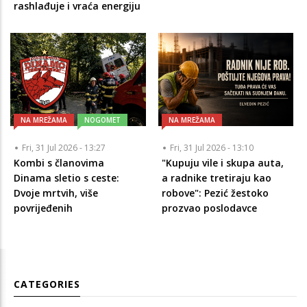
rashlađuje i vraća energiju
NA MREŽAMA
NOGOMET
NA MREŽAMA
Fri, 31 Jul 2026 - 13:27
Fri, 31 Jul 2026 - 13:10
Kombi s članovima
"Kupuju vile i skupa auta,
Dinama sletio s ceste:
a radnike tretiraju kao
Dvoje mrtvih, više
robove": Pezić žestoko
povrijeđenih
prozvao poslodavce
CATEGORIES