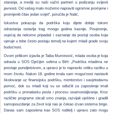
staranja, a mediji su naši važni partneri u podizanju svijesti
javnosti. Od vašeg malo možemo napraviti ogromne promjene i
promijeniti čitav jedan svijet“, poručila je Nalić.
Iskustva pokazuju da podrška koju dijete dobije tokom
odrastanja ostavlja trag mnogo godina kasnije. Povjerenje,
osjećaj da nekome pripadaš i saznanje da postoji osoba koja
vjeruje u tebe često postaju temelj na kojem mladi grade svoju
budućnost.
Ovom prilikom izjavila je Taiba Muminović, mlada osoba je koja
odrasla u SOS Dječijim selima u BiH: „Podrška mladima ne
prestaje punoljetstvom, a upravo je to napravilo veliku razliku u
mom životu. Nakon 18. godine imala sam mogućnost nastaviti
školovanje uz finansijsku podršku, mentorstvo i savjetodavnu
pomoć, dok su mladi koji su se odlučili za zaposlenje imali
podršku u pronalasku posla i procesu osamostaljivanja. Kroz
različite programe sticali smo znanja, razvijali vještine i gradili
samopouzdanje za život koji nas je čekao izvan sistema brige.
Danas sam zaposlena kao SOS roditelj i upravo zato mogu