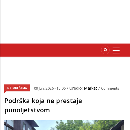
/ Uredio:
Market
/
NA MREŽAMA
09 Jun, 2026 - 15:06
Comments
Podrška koja ne prestaje
punoljetstvom