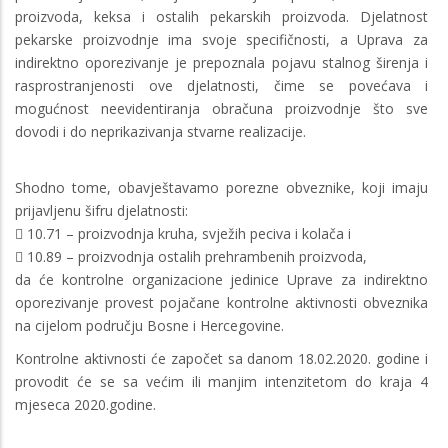
proizvoda, keksa i ostalih pekarskih proizvoda. Djelatnost
pekarske proizvodnje ima svoje specifičnosti, a Uprava za
indirektno oporezivanje je prepoznala pojavu stalnog širenja i
rasprostranjenosti ove djelatnosti, čime se povećava i
mogućnost neevidentiranja obračuna proizvodnje što sve
dovodi i do neprikazivanja stvarne realizacije.
Shodno tome, obavještavamo porezne obveznike, koji imaju
prijavljenu šifru djelatnosti:
 10.71 – proizvodnja kruha, svježih peciva i kolača i
 10.89 – proizvodnja ostalih prehrambenih proizvoda,
da će kontrolne organizacione jedinice Uprave za indirektno
oporezivanje provest pojačane kontrolne aktivnosti obveznika
na cijelom području Bosne i Hercegovine.
Kontrolne aktivnosti će započet sa danom 18.02.2020. godine i
provodit će se sa većim ili manjim intenzitetom do kraja 4
mjeseca 2020.godine.