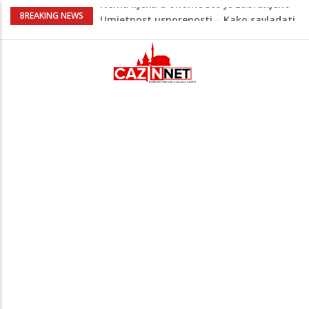
Umjetnost usporenosti – Kako savladati
BREAKING NEWS
"spori vikend" i zaista se odmoriti
Maloljetnik u policijskoj stanici napao
policajca i oštetio vrata
Razmišljate koji automobil kupiti? Nova
Honda Civic dobila odlične ocjene
Pet namirnica za doručak koje će vas
držati sitima sve do ručka
Nema lijeka u onome što je zabranjeno