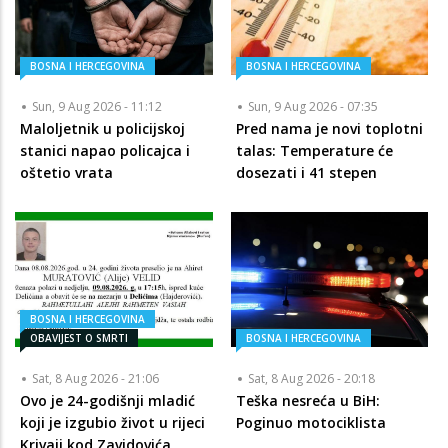
BOSNA I HERCEGOVINA
BOSNA I HERCEGOVINA
Sun, 9 Aug 2026 - 11:12
Sun, 9 Aug 2026 - 07:35
Maloljetnik u policijskoj
Pred nama je novi toplotni
stanici napao policajca i
talas: Temperature će
oštetio vrata
dosezati i 41 stepen
BOSNA I HERCEGOVINA
OBAVIJEST O SMRTI
BOSNA I HERCEGOVINA
Sat, 8 Aug 2026 - 21:06
Sat, 8 Aug 2026 - 20:18
Ovo je 24-godišnji mladić
Teška nesreća u BiH:
koji je izgubio život u rijeci
Poginuo motociklista
Krivaji kod Zavidovića