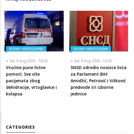
BOSNA I HERCEGOVINA
BOSNA I HERCEGOVINA
Sat, 8 Aug 2026 - 18:36
Sat, 8 Aug 2026 - 16:35
Vrućine pune hitne
SNSD odredio nosioce lista
pomoći: Sve više
za Parlament BiH:
pacijenata zbog
Amidžić, Petrović i Višković
dehidracije, vrtoglavice i
predvode tri izborne
kolapsa
jedinice
CATEGORIES