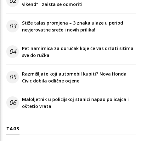
02
vikend" i zaista se odmoriti
Stiže talas promjena – 3 znaka ulaze u period
03
nevjerovatne sreće i novih prilika!
Pet namirnica za doručak koje će vas držati sitima
04
sve do ručka
Razmišljate koji automobil kupiti? Nova Honda
05
Civic dobila odlične ocjene
Maloljetnik u policijskoj stanici napao policajca i
06
oštetio vrata
TAGS