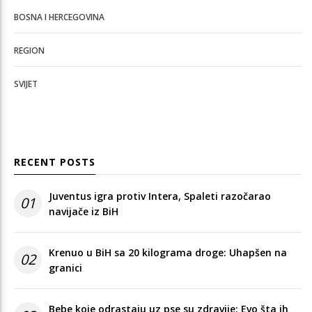
BOSNA I HERCEGOVINA
REGION
SVIJET
RECENT POSTS
Juventus igra protiv Intera, Spaleti razočarao
01
navijače iz BiH
Krenuo u BiH sa 20 kilograma droge: Uhapšen na
02
granici
Bebe koje odrastaju uz pse su zdravije: Evo šta ih