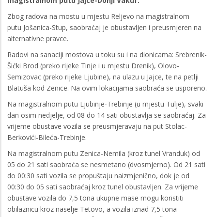
magistralnom putu Jajce-Donji Vakuf.
Zbog radova na mostu u mjestu Reljevo na magistralnom
putu Jošanica-Stup, saobraćaj je obustavljen i preusmjeren na
alternativne pravce.
Radovi na sanaciji mostova u toku su i na dionicama: Srebrenik-
Šićki Brod (preko rijeke Tinje i u mjestu Drenik), Olovo-
Semizovac (preko rijeke Ljubine), na ulazu u Jajce, te na petlji
Blatuša kod Zenice. Na ovim lokacijama saobraća se usporeno.
Na magistralnom putu Ljubinje-Trebinje (u mjestu Tulje), svaki
dan osim nedjelje, od 08 do 14 sati obustavlja se saobraćaj. Za
vrijeme obustave vozila se preusmjeravaju na put Stolac-
Berkovići-Bileća-Trebinje.
Na magistralnom putu Zenica-Nemila (kroz tunel Vranduk) od
05 do 21 sati saobraća se nesmetano (dvosmjerno). Od 21 sati
do 00:30 sati vozila se propuštaju naizmjenično, dok je od
00:30 do 05 sati saobraćaj kroz tunel obustavljen. Za vrijeme
obustave vozila do 7,5 tona ukupne mase mogu koristiti
obilaznicu kroz naselje Tetovo, a vozila iznad 7,5 tona