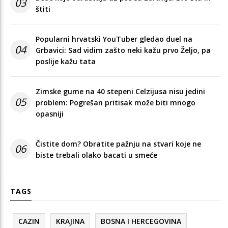
03
štiti
Popularni hrvatski YouTuber gledao duel na
04
Grbavici: Sad vidim zašto neki kažu prvo Željo, pa
poslije kažu tata
Zimske gume na 40 stepeni Celzijusa nisu jedini
05
problem: Pogrešan pritisak može biti mnogo
opasniji
Čistite dom? Obratite pažnju na stvari koje ne
06
biste trebali olako bacati u smeće
TAGS
CAZIN
KRAJINA
BOSNA I HERCEGOVINA