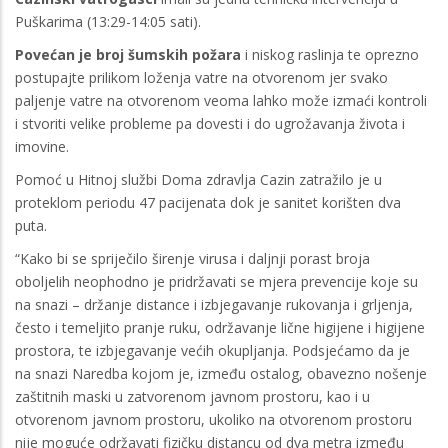
Puškarima (13:29-14:05 sati).
Povećan je broj šumskih požara
i niskog raslinja te oprezno
postupajte prilikom loženja vatre na otvorenom jer svako
paljenje vatre na otvorenom veoma lahko može izmaći kontroli
i stvoriti velike probleme pa dovesti i do ugrožavanja života i
imovine.
Pomoć u Hitnoj službi Doma zdravlja Cazin zatražilo je u
proteklom periodu 47 pacijenata dok je sanitet korišten dva
puta.
“Kako bi se spriječilo širenje virusa i daljnji porast broja
oboljelih neophodno je pridržavati se mjera prevencije koje su
na snazi – držanje distance i izbjegavanje rukovanja i grljenja,
često i temeljito pranje ruku, održavanje lične higijene i higijene
prostora, te izbjegavanje većih okupljanja. Podsjećamo da je
na snazi Naredba kojom je, između ostalog, obavezno nošenje
zaštitnih maski u zatvorenom javnom prostoru, kao i u
otvorenom javnom prostoru, ukoliko na otvorenom prostoru
nije moguće održavati fizičku distancu od dva metra između