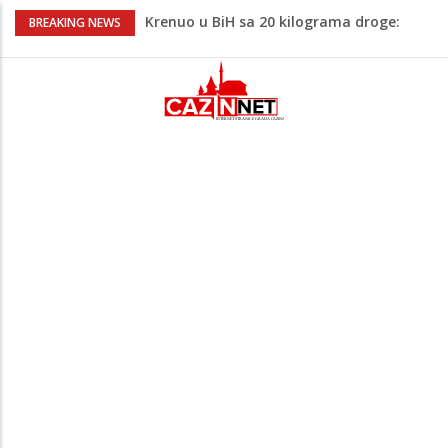
Krenuo u BiH sa 20 kilograma droge:
BREAKING NEWS
Uhapšen na granici
Juventus igra protiv Intera, Spaleti
razočarao navijače iz BiH
Užas: Uhapšen Italijan (45) kako
mobitelom snima djecu na plaži
Čistite dom? Obratite pažnju na stvari
koje ne biste trebali olako bacati u
smeće
Bebe koje odrastaju uz pse su zdravije:
Evo šta ih štiti