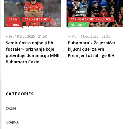
CAZIN
CAZINSKI SPORT I
CAZINSKI SPORT I KULTURA
KULTURA
NOGOMET
Fri, 19 Dec 2025 - 21:53
Mon, 1 Dec 2025 - 08:59
Samir Gosto najbolji bh.
Bubamara – Željezničar:
futsaler– priznanje koje
ključni duel za vrh
potvrđuje dominaciju MNK
Premijer futsal lige BiH
Bubamara Cazin
CATEGORIES
CAZIN
KRAJINA