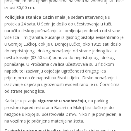
posljednjim dostupnim podacima na voda.ba vodostaj Mutnice
iznosi 80,00 cm.
Policijska stanica Cazin
imala je sedam intervencija u
protekla 24 sata. U Sedri je došlo do učestvovanja u tuči,
naročito drskog po0našanje te lomljenja predmeta od strane
više lica – migranata. Pucanje iz gasnog pištolja evidentirano je
u Gornjoj Lučkoj, dok je u Donjoj Lučkoj oko 19:25 sati došlo
do nepristojnog i drskog ponašanje od strane jednog lica te
nešto kasnije (03:50 sati) ponovo do nepristojnog i drskog
ponašanje. U Prošićima dva lica učestvovala su u fizičkom
napadu te izazivanju osjećaja ugroženosti drugog lica
prijetnjom da će napasti na život i tijelo. Drsko ponašanje i
izazivanje osjećaja ugroženosti evidentirano je i u Ćoralićima
od strane jednog lica.
Kada je u pitanju
sigurnost u saobraćaju
, na parking
prostoru ispred restorana Basari na Maloj Lisi došlo je do
nezgode u kojoj su učestvovala 2 m/v. Niko nije povrijeđen, a
na vozilima je pričinjena materijalna šteta.
Cazinski vatrogasci
imali su jednu tehničku intervenciju u