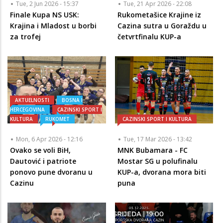
Tue, 2 Jun 2026 - 15:37
Tue, 21 Apr 2026 - 22:08
Finale Kupa NS USK:
Rukometašice Krajine iz
Krajina i Mladost u borbi
Cazina sutra u Goraždu u
za trofej
četvrtfinalu KUP-a
AKTUELNOSTI
BOSNA I
HERCEGOVINA
CAZINSKI SPORT I
KULTURA
RUKOMET
CAZINSKI SPORT I KULTURA
Mon, 6 Apr 2026 - 12:16
Tue, 17 Mar 2026 - 13:42
Ovako se voli BiH,
MNK Bubamara - FC
Dautović i patriote
Mostar SG u polufinalu
ponovo pune dvoranu u
KUP-a, dvorana mora biti
Cazinu
puna