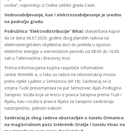
osoba”, napominju iz Civilne zaštite grada Cazin.
Vodosnabdjevanje, kao i elektrosnabdjevanje je uredno
na području grada.
Podružnica “Elektrodistribucije” Bihać
obavještava kupce
da će dana 06.07.2020. godine zbog planskih radova na
elektroenergetskim objektima doći do prekida u isporuci
električne energije u vremenskom periodu od 08:00 do 16:00
sati u Tahirovićima i Brezovoj Kosi.
Prema informacijama kojima raspolaže Informativni
centar BiHAMK-a, u toku su radovi na rekonstrukciji mosta
preko rijeke Ljubine u Semizovcu (M-18). Saobraćaj se iz
smjera Tuzle preusmjerava na put Semizovac-Ilijaš-Podlugovi-
Sarajevo. Vozila koja se kreću iz pravca Sarajeva prema Tuzli i
Ilijašu, kao i vozila iz pravca Ilijaša za Sarajevo saobraćaju
naizmjenično, jednom trakom.
Saobraćaj je zbog radova obustavljen u tunelu Ormanica
na magistralnom putu Srebrenik-Orašje i tunelu Vinac na