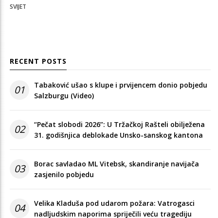
SVIJET
RECENT POSTS
Tabaković ušao s klupe i prvijencem donio pobjedu
01
Salzburgu (Video)
“Pečat slobodi 2026”: U Tržačkoj Rašteli obilježena
02
31. godišnjica deblokade Unsko-sanskog kantona
Borac savladao ML Vitebsk, skandiranje navijača
03
zasjenilo pobjedu
Velika Kladuša pod udarom požara: Vatrogasci
04
nadljudskim naporima spriječili veću tragediju