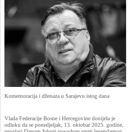
Komemoracija i dženaza u Sarajevu istog dana
Vlada Federacije Bosne i Hercegovine donijela je
odluku da se ponedjeljak, 13. oktobar 2025. godine,
proglasi Danom žalosti povodom smrti legendarnog