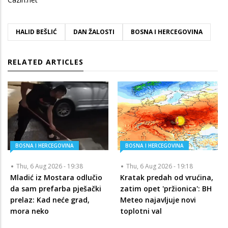
HALID BEŠLIĆ
DAN ŽALOSTI
BOSNA I HERCEGOVINA
RELATED ARTICLES
BOSNA I HERCEGOVINA
BOSNA I HERCEGOVINA
Thu, 6 Aug 2026 - 19:38
Thu, 6 Aug 2026 - 19:18
Mladić iz Mostara odlučio
Kratak predah od vrućina,
da sam prefarba pješački
zatim opet 'pržionica': BH
prelaz: Kad neće grad,
Meteo najavljuje novi
mora neko
toplotni val