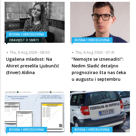
BOSNA I HERCEGOVINA
OBAVIJEST O SMRTI
BOSNA I HERCEGOVINA
Thu, 6 Aug 2026 - 08:50
Thu, 6 Aug 2026 - 07:41
Ugašena mladost: Na
“Nemojte se iznenaditi”:
Ahiret preselila Ljubunčić
Nedim Sladić detaljno
(Enver) Aldina
prognozirao šta nas čeka
u augustu i septembru
BOSNA I HERCEGOVINA
BOSNA I HERCEGOVINA