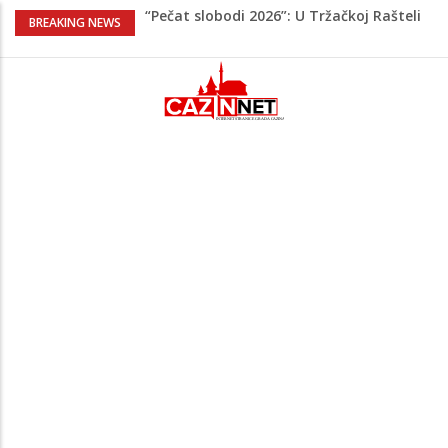
“Pečat slobodi 2026”: U Tržačkoj Rašteli
BREAKING NEWS
obilježena 31. godišnjica deblokade
Unsko-sanskog kantona
Porodica iz Krajine u centru afere,
gradonačelnik Kelna pokrenuo istragu
Čestitka povodom Dana Grada Cazina
Velika Kladuša pod udarom požara:
Vatrogasci nadljudskim naporima
spriječili veću tragediju
Tabaković ušao s klupe i prvijencem
donio pobjedu Salzburgu (Video)