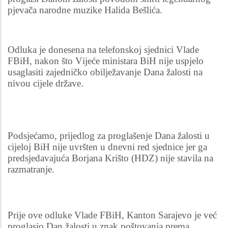
pjevača narodne muzike Halida Bešlića.
Odluka je donesena na telefonskoj sjednici Vlade
FBiH, nakon što Vijeće ministara BiH nije uspjelo
usaglasiti zajedničko obilježavanje Dana žalosti na
nivou cijele države.
Podsjećamo, prijedlog za proglašenje Dana žalosti u
cijeloj BiH nije uvršten u dnevni red sjednice jer ga
predsjedavajuća Borjana Krišto (HDZ) nije stavila na
razmatranje.
Prije ove odluke Vlade FBiH, Kanton Sarajevo je već
proglasio Dan žalosti u znak poštovanja prema