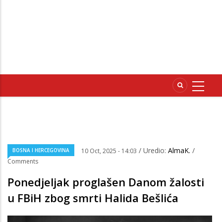
/ Uredio:
AlmaK.
/
BOSNA I HERCEGOVINA
10 Oct, 2025 - 14:03
Comments
Ponedjeljak proglašen Danom žalosti
u FBiH zbog smrti Halida Bešlića