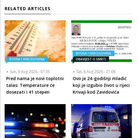
RELATED ARTICLES
BOSNA I HERCEGOVINA
BOSNA I HERCEGOVINA
OBAVIJEST O SMRTI
Sun, 9 Aug 2026 - 07:35
Sat, 8 Aug 2026 - 21:06
Pred nama je novi toplotni
Ovo je 24-godišnji mladić
talas: Temperature će
koji je izgubio život u rijeci
dosezati i 41 stepen
Krivaji kod Zavidovića