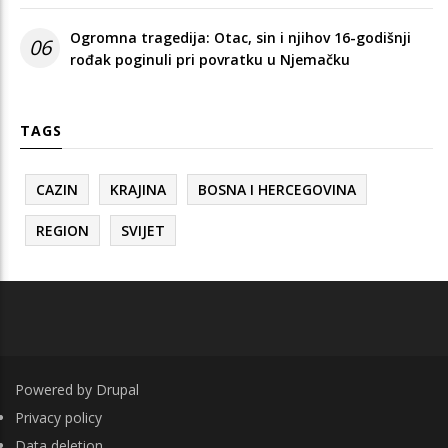
Ogromna tragedija: Otac, sin i njihov 16-godišnji
06
rođak poginuli pri povratku u Njemačku
TAGS
CAZIN
KRAJINA
BOSNA I HERCEGOVINA
REGION
SVIJET
Powered by
Drupal
FOOTER
Privacy policy
Data deletion