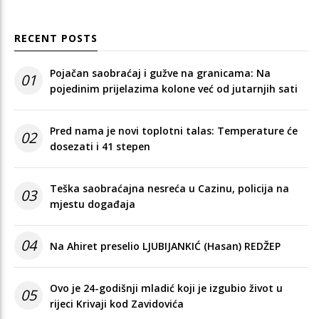
RECENT POSTS
Pojačan saobraćaj i gužve na granicama: Na
01
pojedinim prijelazima kolone već od jutarnjih sati
Pred nama je novi toplotni talas: Temperature će
02
dosezati i 41 stepen
Teška saobraćajna nesreća u Cazinu, policija na
03
mjestu događaja
04
Na Ahiret preselio LJUBIJANKIĆ (Hasan) REDŽEP
Ovo je 24-godišnji mladić koji je izgubio život u
05
rijeci Krivaji kod Zavidovića