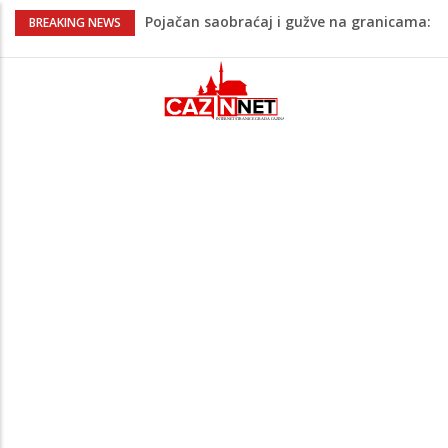
Pojačan saobraćaj i gužve na granicama:
BREAKING NEWS
Na pojedinim prijelazima kolone već od
jutarnjih sati
Teška saobraćajna nesreća u Cazinu,
policija na mjestu događaja
Ovo je 24-godišnji mladić koji je izgubio
život u rijeci Krivaji kod Zavidovića
Na Ahiret preselio LJUBIJANKIĆ (Hasan)
REDŽEP
Pred nama je novi toplotni talas:
Temperature će dosezati i 41 stepen