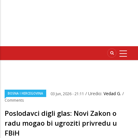
/ Uredio:
Vedad G.
/
BOSNA I HERCEGOVINA
03 Jun, 2026 - 21:11
Comments
Poslodavci digli glas: Novi Zakon o
radu mogao bi ugroziti privredu u
FBiH