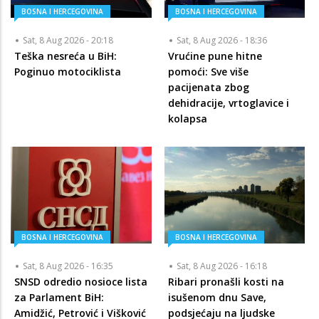
BOSNA I HERCEGOVINA
BOSNA I HERCEGOVINA
Sat, 8 Aug 2026 - 20:18
Sat, 8 Aug 2026 - 18:36
Teška nesreća u BiH:
Vrućine pune hitne
Poginuo motociklista
pomoći: Sve više
pacijenata zbog
dehidracije, vrtoglavice i
kolapsa
BOSNA I HERCEGOVINA
BOSNA I HERCEGOVINA
Sat, 8 Aug 2026 - 16:35
Sat, 8 Aug 2026 - 16:18
SNSD odredio nosioce lista
Ribari pronašli kosti na
za Parlament BiH:
isušenom dnu Save,
Amidžić, Petrović i Višković
podsjećaju na ljudske