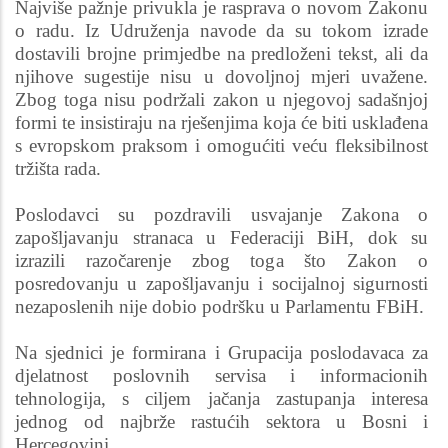
Najviše pažnje privukla je rasprava o novom Zakonu
o radu. Iz Udruženja navode da su tokom izrade
dostavili brojne primjedbe na predloženi tekst, ali da
njihove sugestije nisu u dovoljnoj mjeri uvažene.
Zbog toga nisu podržali zakon u njegovoj sadašnjoj
formi te insistiraju na rješenjima koja će biti usklađena
s evropskom praksom i omogućiti veću fleksibilnost
tržišta rada.
Poslodavci su pozdravili usvajanje Zakona o
zapošljavanju stranaca u Federaciji BiH, dok su
izrazili razočarenje zbog toga što Zakon o
posredovanju u zapošljavanju i socijalnoj sigurnosti
nezaposlenih nije dobio podršku u Parlamentu FBiH.
Na sjednici je formirana i Grupacija poslodavaca za
djelatnost poslovnih servisa i informacionih
tehnologija, s ciljem jačanja zastupanja interesa
jednog od najbrže rastućih sektora u Bosni i
Hercegovini.