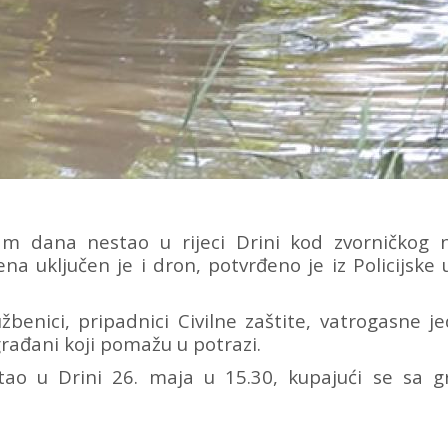
am dana nestao u rijeci Drini kod zvorničkog n
ena uključen je i dron, potvrđeno je iz Policijske
užbenici, pripadnici Civilne zaštite, vatrogasne je
 građani koji pomažu u potrazi.
nestao u Drini 26. maja u 15.30, kupajući se sa 