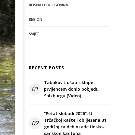
BOSNA I HERCEGOVINA
REGION
SVIJET
RECENT POSTS
Tabaković ušao s klupe i
01
prvijencem donio pobjedu
Salzburgu (Video)
“Pečat slobodi 2026”: U
Tržačkoj Rašteli obilježena 31.
02
godišnjica deblokade Unsko-
sanskog kantona