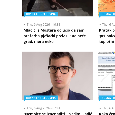
BOSNA I HERCEGOVINA
BOSNA I 
Thu, 6 Aug 2026 - 19:38
Thu, 6 A
Mladić iz Mostara odlučio da sam
Kratak p
prefarba pješački prelaz: Kad neće
'pržionic
grad, mora neko
toplotni 
BOSNA I HERCEGOVINA
BOSNA I 
Thu, 6 Aug 2026 - 07:41
Thu, 6 A
“Nemojte se iznenaditi”: Nedim Sladić
Kako će