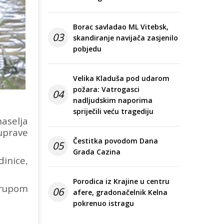
Borac savladao ML Vitebsk,
03
skandiranje navijača zasjenilo
pobjedu
Velika Kladuša pod udarom
požara: Vatrogasci
04
nadljudskim naporima
spriječili veću tragediju
aselja
 uprave
Čestitka povodom Dana
05
Grada Cazina
dinice,
Porodica iz Krajine u centru
grupom
06
afere, gradonačelnik Kelna
pokrenuo istragu