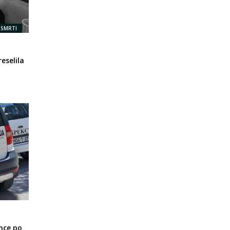
 SMRTI
eselila
nce po