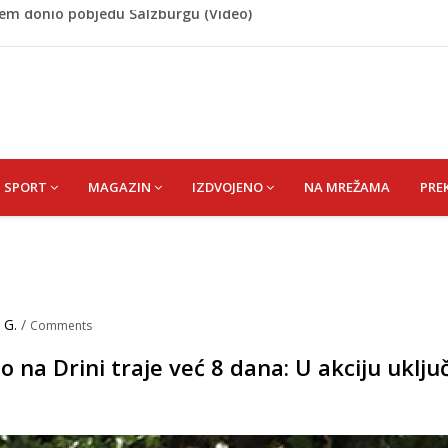
 Rašteli obilježena 31. godišnjica deblokade Unsko-sanskog
re, gradonačelnik Kelna pokrenuo istragu
azina
a: Vatrogasci nadljudskim naporima spriječili veću
cem donio pobjedu Salzburgu (Video)
SPORT
MAGAZIN
IZDVOJENO
NA MREŽAMA
PRE
 G.
/
Comments
 na Drini traje već 8 dana: U akciju uključ