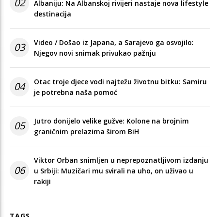
02
Albaniju: Na Albanskoj rivijeri nastaje nova lifestyle
destinacija
Video / Došao iz Japana, a Sarajevo ga osvojilo:
03
Njegov novi snimak privukao pažnju
Otac troje djece vodi najtežu životnu bitku: Samiru
04
je potrebna naša pomoć
Jutro donijelo velike gužve: Kolone na brojnim
05
graničnim prelazima širom BiH
Viktor Orban snimljen u neprepoznatljivom izdanju
06
u Srbiji: Muzičari mu svirali na uho, on uživao u
rakiji
TAGS