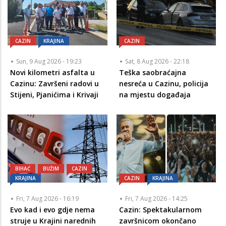
CAZIN
KRAJINA
CAZIN
Sun, 9 Aug 2026 - 19:23
Sat, 8 Aug 2026 - 22:18
Novi kilometri asfalta u
Teška saobraćajna
Cazinu: Završeni radovi u
nesreća u Cazinu, policija
Stijeni, Pjanićima i Krivaji
na mjestu događaja
BIHAĆ
BUŽIM
CAZIN
KRAJINA
CAZIN
KRAJINA
Fri, 7 Aug 2026 - 16:19
Fri, 7 Aug 2026 - 14:25
Evo kad i evo gdje nema
Cazin: Spektakularnom
struje u Krajini narednih
završnicom okončano