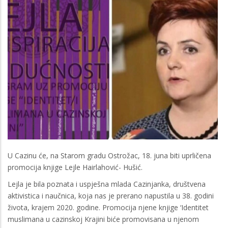
U Cazinu će, na Starom gradu Ostrožac, 18. juna biti uprličena
promocija knjige Lejle Hairlahović- Hušić.
Lejla je bila poznata i uspješna mlada Cazinjanka, društvena
aktivistica i naučnica, koja nas je prerano napustila u 38. godini
života, krajem 2020. godine. Promocija njene knjige ‘Identitet
muslimana u cazinskoj Krajini biće promovisana u njenom