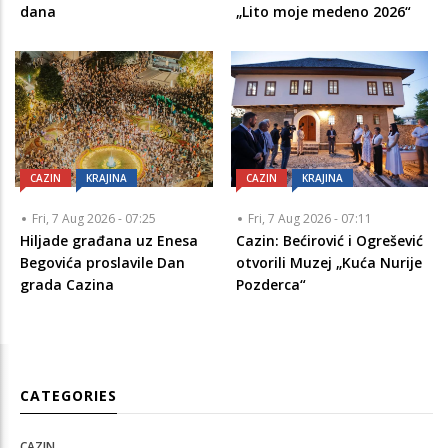
dana
„Lito moje medeno 2026“
CAZIN
KRAJINA
CAZIN
KRAJINA
Fri, 7 Aug 2026 - 07:25
Fri, 7 Aug 2026 - 07:11
Hiljade građana uz Enesa
Cazin: Bećirović i Ogrešević
Begovića proslavile Dan
otvorili Muzej „Kuća Nurije
grada Cazina
Pozderca“
CATEGORIES
CAZIN