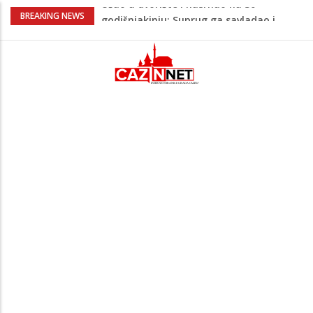
Green Coast dovodi Nammos Hotels &
BREAKING NEWS
Resorts u Albaniju: Na Albanskoj rivijeri
nastaje nova lifestyle destinacija
Viktor Orban snimljen u
neprepoznatljivom izdanju u Srbiji:
Muzičari mu svirali na uho, on uživao u
rakiji
Jutro donijelo velike gužve: Kolone na
brojnim graničnim prelazima širom BiH
Otac troje djece vodi najtežu životnu
bitku: Samiru je potrebna naša pomoć
Ušao u dvorište i nasrnuo na 30-
godišnjakinju: Suprug ga savladao i
zadržao do dolaska policije