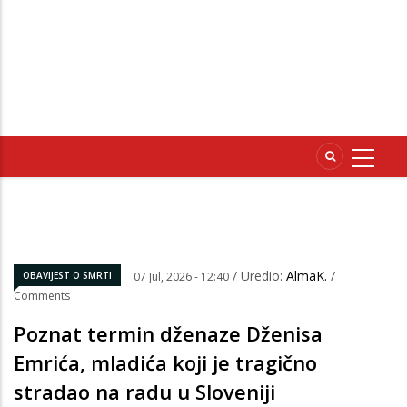
/ Uredio:
AlmaK.
/
OBAVIJEST O SMRTI
07 Jul, 2026 - 12:40
Comments
Poznat termin dženaze Dženisa
Emrića, mladića koji je tragično
stradao na radu u Sloveniji