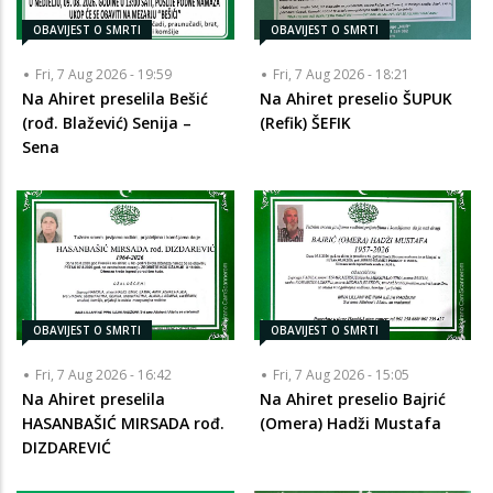
OBAVIJEST O SMRTI
OBAVIJEST O SMRTI
Fri, 7 Aug 2026 - 19:59
Fri, 7 Aug 2026 - 18:21
Na Ahiret preselila Bešić
Na Ahiret preselio ŠUPUK
(rođ. Blažević) Senija –
(Refik) ŠEFIK
Sena
OBAVIJEST O SMRTI
OBAVIJEST O SMRTI
Fri, 7 Aug 2026 - 16:42
Fri, 7 Aug 2026 - 15:05
Na Ahiret preselila
Na Ahiret preselio Bajrić
HASANBAŠIĆ MIRSADA rođ.
(Omera) Hadži Mustafa
DIZDAREVIĆ