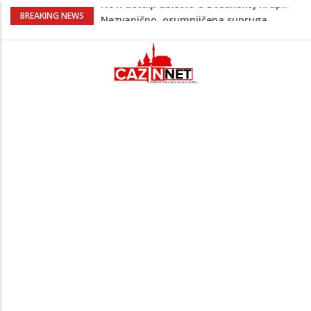
Na Ahiret preselila Bešić (rođ. Blažević)
BREAKING NEWS
Senija – Sena
Na Ahiret preselio ŠUPUK (Refik) ŠEFIK
Evo koje države su zasad za, a koje
protiv Infantina na izborima: Srbija i
Hrvatska se izjasnile
Majka Izeta Nanića progovorila nakon
obilježavanja godišnjice: "Doživjela sam
poniženje na mjestu gdje se odaje
počast mom sinu"
Novi detalji ubistva u Bosanskoj Krupi:
Nezvanično, osumnjičena supruga
ubijenog