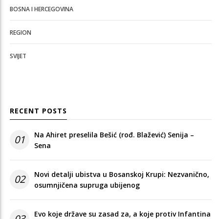
BOSNA I HERCEGOVINA
REGION
SVIJET
RECENT POSTS
Na Ahiret preselila Bešić (rođ. Blažević) Senija –
01
Sena
Novi detalji ubistva u Bosanskoj Krupi: Nezvanično,
02
osumnjičena supruga ubijenog
Evo koje države su zasad za, a koje protiv Infantina
03