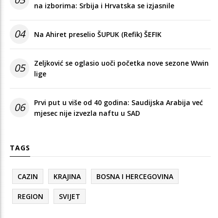
na izborima: Srbija i Hrvatska se izjasnile
04
Na Ahiret preselio ŠUPUK (Refik) ŠEFIK
Zeljković se oglasio uoči početka nove sezone Wwin
05
lige
Prvi put u više od 40 godina: Saudijska Arabija već
06
mjesec nije izvezla naftu u SAD
TAGS
CAZIN
KRAJINA
BOSNA I HERCEGOVINA
REGION
SVIJET