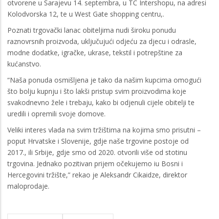
otvorene u Sarajevu 14. septembra, u TC Intershopu, na adresi
Kolodvorska 12, te u West Gate shopping centru,.
Poznati trgovački lanac obiteljima nudi široku ponudu
raznovrsnih proizvoda, uključujući odjeću za djecu i odrasle,
modne dodatke, igračke, ukrase, tekstil i potrepštine za
kućanstvo.
“Naša ponuda osmišljena je tako da našim kupcima omogući
što bolju kupnju i što lakši pristup svim proizvodima koje
svakodnevno žele i trebaju, kako bi odjenuli cijele obitelji te
uredili i opremili svoje domove.
Veliki interes vlada na svim tržištima na kojima smo prisutni –
poput Hrvatske i Slovenije, gdje naše trgovine postoje od
2017., ili Srbije, gdje smo od 2020. otvorili više od stotinu
trgovina. Jednako pozitivan prijem očekujemo iu Bosni i
Hercegovini tržište,” rekao je Aleksandr Cikaidze, direktor
maloprodaje.