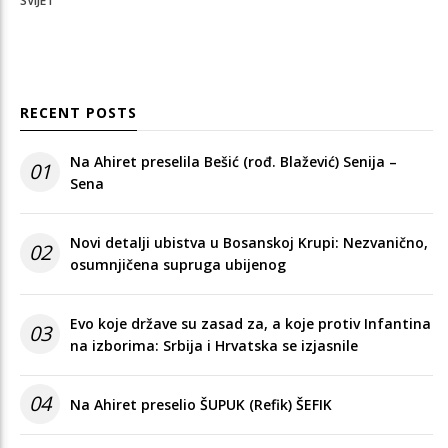
SVIJET
RECENT POSTS
Na Ahiret preselila Bešić (rođ. Blažević) Senija –
01
Sena
Novi detalji ubistva u Bosanskoj Krupi: Nezvanično,
02
osumnjičena supruga ubijenog
Evo koje države su zasad za, a koje protiv Infantina
03
na izborima: Srbija i Hrvatska se izjasnile
04
Na Ahiret preselio ŠUPUK (Refik) ŠEFIK