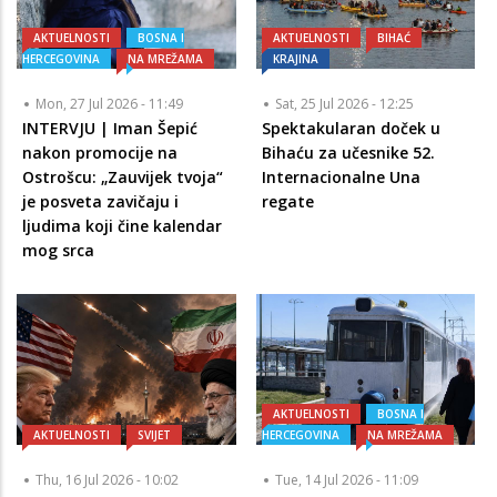
AKTUELNOSTI
BOSNA I
AKTUELNOSTI
BIHAĆ
HERCEGOVINA
NA MREŽAMA
KRAJINA
Mon, 27 Jul 2026 - 11:49
Sat, 25 Jul 2026 - 12:25
INTERVJU | Iman Šepić
Spektakularan doček u
nakon promocije na
Bihaću za učesnike 52.
Ostrošcu: „Zauvijek tvoja“
Internacionalne Una
je posveta zavičaju i
regate
ljudima koji čine kalendar
mog srca
AKTUELNOSTI
BOSNA I
AKTUELNOSTI
SVIJET
HERCEGOVINA
NA MREŽAMA
Thu, 16 Jul 2026 - 10:02
Tue, 14 Jul 2026 - 11:09