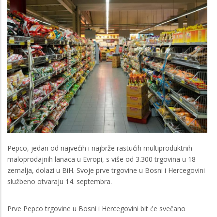
Pepco, jedan od najvećih i najbrže rastućih multiproduktnih
maloprodajnih lanaca u Evropi, s više od 3.300 trgovina u 18
zemalja, dolazi u BiH. Svoje prve trgovine u Bosni i Hercegovini
službeno otvaraju 14. septembra.
Prve Pepco trgovine u Bosni i Hercegovini bit će svečano