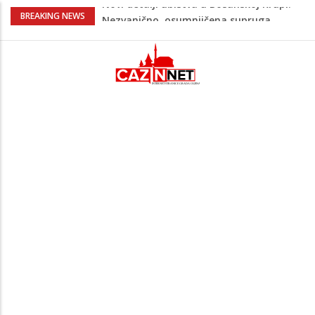
Na Ahiret preselila Bešić (rođ. Blažević)
BREAKING NEWS
Senija – Sena
Na Ahiret preselio ŠUPUK (Refik) ŠEFIK
Evo koje države su zasad za, a koje
protiv Infantina na izborima: Srbija i
Hrvatska se izjasnile
Majka Izeta Nanića progovorila nakon
obilježavanja godišnjice: "Doživjela sam
poniženje na mjestu gdje se odaje
počast mom sinu"
Novi detalji ubistva u Bosanskoj Krupi:
Nezvanično, osumnjičena supruga
ubijenog