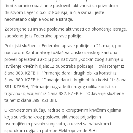
firmi zabranio obavljanje poslovnih aktivnosti sa privrednim
društvom Lager d.o.o. iz Posušja, a čija svrha i jeste
neometano daljnje vođenje istrage.
Zabranjene su im sve poslovne aktivnosti do okončanja istrage,
saopćeno je iz Federalne uprave policije.
Policijski službenici Federalne uprave policije su 21. maja, pod
nadzorom Kantonalnog tužilaštva Unsko-sanskog kantona
proveli operativnu akciju pod nazivom „Kocka“ zbog sumnje u
izvršenje krivičnih djela: „Zloupotreba položaja ili ovlaštenja“ iz
člana 383. KZFBiH, “Primanje dara i drugih oblika koristi” iz
člana 380. KZFBiH, “Davanje dara i drugih oblika koristi” iz člana
381. KZFBiH, “Primanje nagrade ili drugog oblika koristi za
trgovinu utjecajem” iz člana 382. KZFBiH i “Odavanje službene
tajne” iz člana 388. KZFBiH.
U konkretnom slučaju radi se o koruptivnim krivičnim djelima
koja su vršena kroz poslovnu aktivnost prijavljenih
osumnjičenih pravnih subjekata, a u vezi sa nabavkom i
isporukom uglja za potrebe Elektroprivrede BiH i