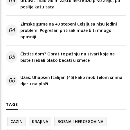
03
Grbavici: Sad vidim zašto neki kažu prvo Željo, pa
poslije kažu tata
Zimske gume na 40 stepeni Celzijusa nisu jedini
04
problem: Pogrešan pritisak može biti mnogo
opasniji
Čistite dom? Obratite pažnju na stvari koje ne
05
biste trebali olako bacati u smeće
Užas: Uhapšen Italijan (45) kako mobitelom snima
06
djecu na plaži
TAGS
CAZIN
KRAJINA
BOSNA I HERCEGOVINA