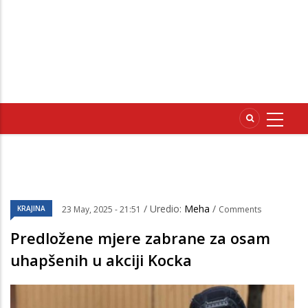
/ Uredio:
Meha
/
KRAJINA
23 May, 2025 - 21:51
Comments
Predložene mjere zabrane za osam
uhapšenih u akciji Kocka