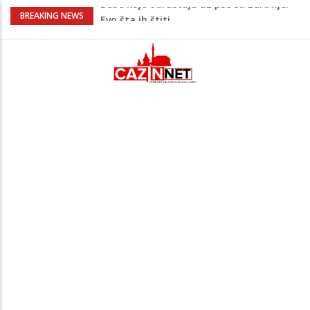
Krenuo u BiH sa 20 kilograma droge:
BREAKING NEWS
Uhapšen na granici
Užas: Uhapšen Italijan (45) kako
mobitelom snima djecu na plaži
Čistite dom? Obratite pažnju na stvari
koje ne biste trebali olako bacati u
smeće
Zimske gume na 40 stepeni Celzijusa
nisu jedini problem: Pogrešan pritisak
može biti mnogo opasniji
Bebe koje odrastaju uz pse su zdravije:
Evo šta ih štiti