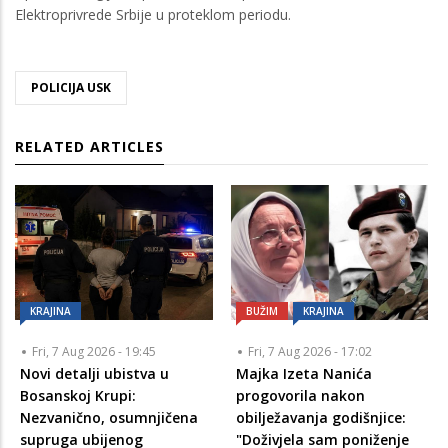
Elektroprivrede Srbije u proteklom periodu.
POLICIJA USK
RELATED ARTICLES
KRAJINA
BUŽIM
KRAJINA
Fri, 7 Aug 2026 - 19:45
Fri, 7 Aug 2026 - 17:02
Novi detalji ubistva u
Majka Izeta Nanića
Bosanskoj Krupi:
progovorila nakon
Nezvanično, osumnjičena
obilježavanja godišnjice:
supruga ubijenog
"Doživjela sam poniženje