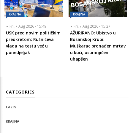
KRAJINA
KRAJINA
Fri, 7 Aug 2026 - 15:49
Fri, 7 Aug 2026 - 15:27
USK pred novim političkim
AŽURIRANO: Ubistvo u
preokretom: Ružnićeva
Bosanskoj Krupi:
vlada na testu već u
Muškarac pronađen mrtav
ponedjeljak
u kući, osumnjičeni
uhapšen
CATEGORIES
CAZIN
KRAJINA