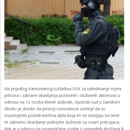
Na prijedlog Kantonalnog tužilaštva USK za određivanje mjere
pritvora i zabrane obavljanja poslovnih i službenih aktivnosti u
odnosu na 12 osoba lišenih slobode, Općinski sud u Sanskom
Mostu je utvrdio da postoji osnovanost sumnje da su
osumnjičeni počinili krivična djela koja im se stavljaju na teret
te zabranio obavljanje policijske dužnosti za osam policajaca,
dok je u odnosu na osumnjičene osobe iz privrednih društava ili