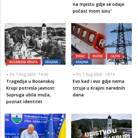
na mjestu gdje se odaje
počast mom sinu"
BIHAĆ
BUŽIM
CAZIN
BOSANSKA KRUPA
KRAJINA
KRAJINA
Fri, 7 Aug 2026 - 16:30
Fri, 7 Aug 2026 - 16:19
Tragedija u Bosanskoj
Evo kad i evo gdje nema
Krupi potresla javnost:
struje u Krajini narednih
Supruga ubila muža,
dana
poznat identitet