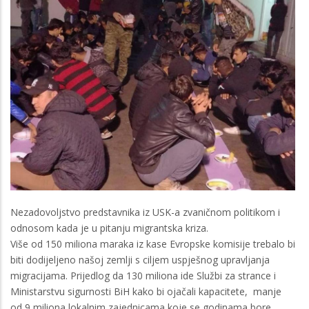
Nezadovoljstvo predstavnika iz USK-a zvaničnom politikom i
odnosom kada je u pitanju migrantska kriza.
Više od 150 miliona maraka iz kase Evropske komisije trebalo bi
biti dodijeljeno našoj zemlji s ciljem uspješnog upravljanja
migracijama. Prijedlog da 130 miliona ide Službi za strance i
Ministarstvu sigurnosti BiH kako bi ojačali kapacitete, manje
od 9 miliona lokalnim zajednicama koje se godinama bore