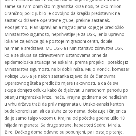
same sa svim onim što migranstka kriza nosi, te oko milion
Graničnoj policiji, bilo je dovoljno da krajiški predstavnik na
sastanku državne operativne grupe, prekine sastanak.
Podsjetimo, Plan upravljanja migracijama kojeg je predložilo
Ministarstvo sigurnosti, neprihvatljiv je za USK, jer bi upravno
lokalne zajednice gdje postoje migracioni centri, dobile
najmanje sredstava. MU USK-a i Ministarstvo zdravstva USK
koje se skupa sa zdravstvenim ustanovama brine da
epidemiološka situacija ne eskalira, prema projekciji potekloj iz
Ministarstva sigurnosti, ne bi dobili ništa. Mujo Koričić, komesar
Policije USK-a je nakon sastanka izjavio da će članovima
Operativnog štaba predložiti mjere i aktivnosti, a da će svi
skupa donijeti odluku kako će djelovati u narednom periodu po
pitanju migrantske krize. Inače, Krajina godinama od nadležnih
u vrhu države traži da priliv migranata u Unsko-sanski kanton
bude kontrolisan, ali da sluha za to nema, dokazuje i činjenica
da je samo talgo vozom u Krajinu od početka godine ušlo 18
hiljada migranata. Sa druge strane, kapaciteti Sedre, Mirala,
Bire, Đačkog doma odavno su popunjeni, pa i ostaje pitanje,