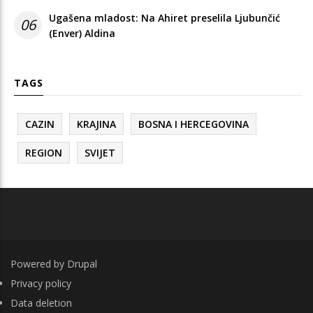
Ugašena mladost: Na Ahiret preselila Ljubunčić
06
(Enver) Aldina
TAGS
CAZIN
KRAJINA
BOSNA I HERCEGOVINA
REGION
SVIJET
Powered by
Drupal
FOOTER
Privacy policy
Data deletion