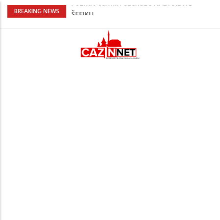
Na Ahiret preselila SAMARDŽIĆ (rođ.
BREAKING NEWS
Čizmić) AJIŠA
Bingo Group i ove godine otvara vrata
VIP događaja građanima
Sarajevo ipak u Mostaru igra
Čeferin odredio ko dijeli pravdu u 1 kolu
Premijer lige BiH
Poznat termin dženaze NADAREVIĆ
ŠEFIKU