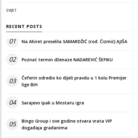
SVIJET
RECENT POSTS
01
Na Ahiret preselila SAMARDŽIĆ (rođ. Čizmić) AJIŠA
02
Poznat termin dženaze NADAREVIĆ ŠEFIKU
Čeferin odredio ko dijeli pravdu u 1 kolu Premijer
03
lige BiH
04
Sarajevo ipak u Mostaru igra
Bingo Group i ove godine otvara vrata VIP
05
događaja građanima