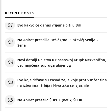
RECENT POSTS
01
Evo kakvo će danas vrijeme biti u BiH
Na Ahiret preselila Bešić (rođ. Blažević) Senija –
02
Sena
Novi detalji ubistva u Bosanskoj Krupi: Nezvanično,
03
osumnjičena supruga ubijenog
Evo koje države su zasad za, a koje protiv Infantina
04
na izborima: Srbija i Hrvatska se izjasnile
05
Na Ahiret preselio ŠUPUK (Refik) ŠEFIK