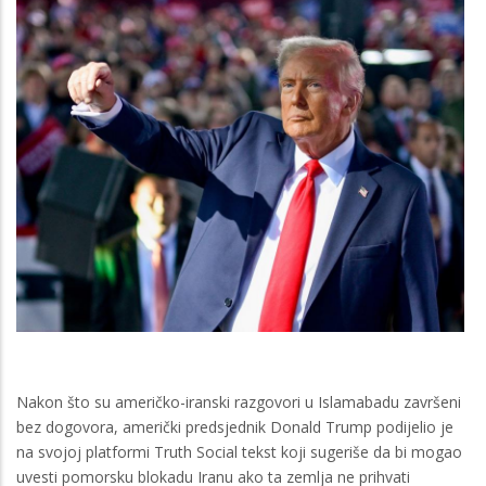
Nakon što su američko-iranski razgovori u Islamabadu završeni
bez dogovora, američki predsjednik Donald Trump podijelio je
na svojoj platformi Truth Social tekst koji sugeriše da bi mogao
uvesti pomorsku blokadu Iranu ako ta zemlja ne prihvati