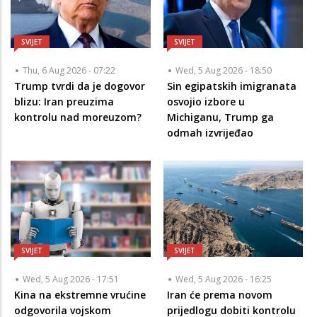
SVIJET
SVIJET
Thu, 6 Aug 2026 - 07:22
Wed, 5 Aug 2026 - 18:50
Trump tvrdi da je dogovor
Sin egipatskih imigranata
blizu: Iran preuzima
osvojio izbore u
kontrolu nad moreuzom?
Michiganu, Trump ga
odmah izvrijeđao
SVIJET
SVIJET
Wed, 5 Aug 2026 - 17:51
Wed, 5 Aug 2026 - 16:25
Kina na ekstremne vrućine
Iran će prema novom
odgovorila vojskom
prijedlogu dobiti kontrolu