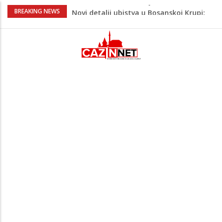
Novi detalji ubistva u Bosanskoj Krupi:
BREAKING NEWS
Nezvanično, osumnjičena supruga
ubijenog
Na Ahiret preselila Bešić (rođ. Blažević)
Senija – Sena
Na Ahiret preselio ŠUPUK (Refik) ŠEFIK
Evo koje države su zasad za, a koje
protiv Infantina na izborima: Srbija i
Hrvatska se izjasnile
Evo kakvo će danas vrijeme biti u BiH