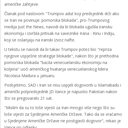
američke zahtjeve.
Članak pod naslovom "Trumpov adut koji predsjednik drži ako
se Iran ne povinuje: pomorska blokada", pro-Trumpovog
medija Just the News, navodi da bi blokada ugušila iransku
ekonomiju i izvršila pritisak na saveznike Irana - Kinu i Indiju,
koji se oslanjaju na iranski izvoz nafte.
U tekstu se navodi da bi takav Trumpov potez bio "repriza
njegove uspješne strategije blokade", nakon što je prethodna
pomorska blokada "bacila venecuelansku ekonomiju na
koljena" uoči američkog hvatanja venecuelanskog lidera
Nicolasa Madura u januaru.
Podsjetimo, SAD i Iran se nisu uspjeli dogovoriti u Islamabadu i
američki potpredsjednik JD Vance je napustio Pakistan nakon
što se pregovaralo 21 sat.
"Mislim da su to loše vijesti za Iran mnogo više nego što su
loše vijesti za Sjedinjene Američke Države. Tako da se vraćamo
u Sjedinjene Američke Države ne postigavši dogovor", rekao je
Vance po odlasku.