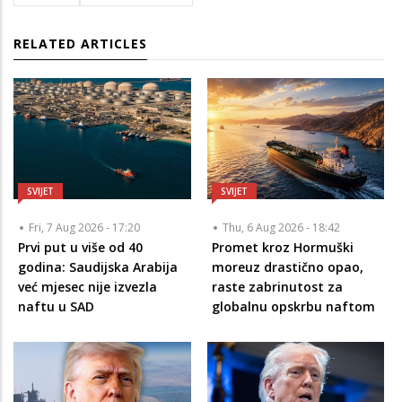
RELATED ARTICLES
SVIJET
SVIJET
Fri, 7 Aug 2026 - 17:20
Thu, 6 Aug 2026 - 18:42
Prvi put u više od 40
Promet kroz Hormuški
godina: Saudijska Arabija
moreuz drastično opao,
već mjesec nije izvezla
raste zabrinutost za
naftu u SAD
globalnu opskrbu naftom