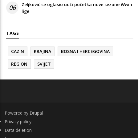
Zeljković se oglasio uoči početka nove sezone Wwin
06
lige
TAGS
CAZIN
KRAJINA
BOSNA I HERCEGOVINA
REGION
SVIJET
Powered by
Drupal
FOOTER
Privacy policy
Data deletion