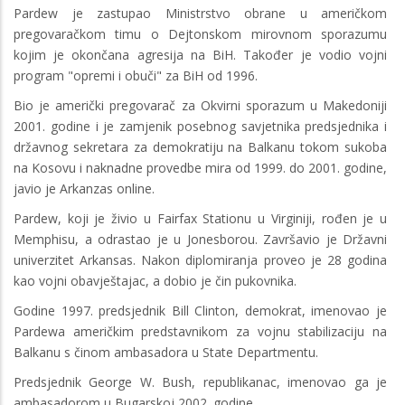
Pardew je zastupao Ministrstvo obrane u američkom
pregovaračkom timu o Dejtonskom mirovnom sporazumu
kojim je okončana agresija na BiH. Također je vodio vojni
program "opremi i obuči" za BiH od 1996.
Bio je američki pregovarač za Okvirni sporazum u Makedoniji
2001. godine i je zamjenik posebnog savjetnika predsjednika i
državnog sekretara za demokratiju na Balkanu tokom sukoba
na Kosovu i naknadne provedbe mira od 1999. do 2001. godine,
javio je Arkanzas online.
Pardew, koji je živio u Fairfax Stationu u Virginiji, rođen je u
Memphisu, a odrastao je u Jonesborou. Završavio je Državni
univerzitet Arkansas. Nakon diplomiranja proveo je 28 godina
kao vojni obavještajac, a dobio je čin pukovnika.
Godine 1997. predsjednik Bill Clinton, demokrat, imenovao je
Pardewa američkim predstavnikom za vojnu stabilizaciju na
Balkanu s činom ambasadora u State Departmentu.
Predsjednik George W. Bush, republikanac, imenovao ga je
ambasadorom u Bugarskoj 2002. godine.