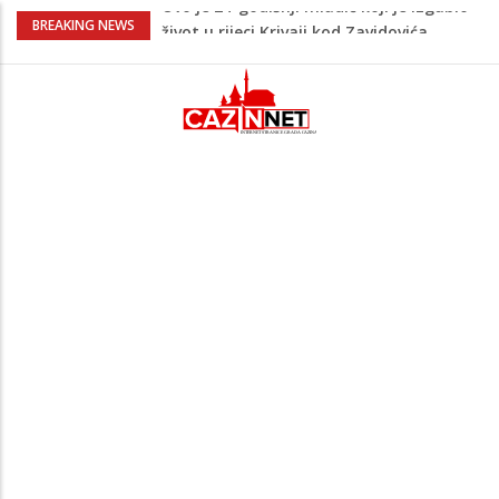
Na Ahiret preselio LJUBIJANKIĆ (Hasan)
BREAKING NEWS
REDŽEP
Teška nesreća u BiH: Poginuo
motociklista
Na Ahiret preselio HALILOVIĆ (Smajil)
SEJAD
Sutra dženaza Hamdiji Šahinoviću iz
Bosanske Krupe, kojeg je usmrtila
supruga
Ovo je 24-godišnji mladić koji je izgubio
život u rijeci Krivaji kod Zavidovića