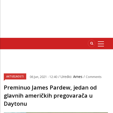
/ Uredio:
Arnes
/
AKTUELNOSTI
06 Jun, 2021 - 12:40
Comments
Preminuo James Pardew, jedan od
glavnih američkih pregovarača u
Daytonu