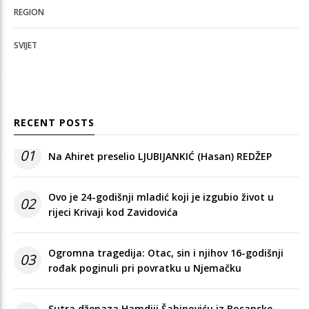
REGION
SVIJET
RECENT POSTS
01
Na Ahiret preselio LJUBIJANKIĆ (Hasan) REDŽEP
Ovo je 24-godišnji mladić koji je izgubio život u
02
rijeci Krivaji kod Zavidovića
Ogromna tragedija: Otac, sin i njihov 16-godišnji
03
rođak poginuli pri povratku u Njemačku
Sutra dženaza Hamdiji Šahinoviću iz Bosanske