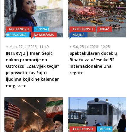
AKTUELNOSTI
BOSNA I
AKTUELNOSTI
BIHAĆ
HERCEGOVINA
NA MREŽAMA
KRAJINA
Mon, 27 Jul 2026 - 11:49
Sat, 25 Jul 2026 - 12:25
INTERVJU | Iman Šepić
Spektakularan doček u
nakon promocije na
Bihaću za učesnike 52.
Ostrošcu: „Zauvijek tvoja“
Internacionalne Una
je posveta zavičaju i
regate
ljudima koji čine kalendar
mog srca
AKTUELNOSTI
BOSNA I