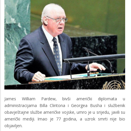
James William Pardew, bivši američki diplomata u
administracijama Billa Clintona i Georgea Busha i službenik
obavještajne službe američke vojske, umro je u srijedu, javili su
američki mediji. Imao je 77 godina, a uzrok smrti nije bio
objavljen.