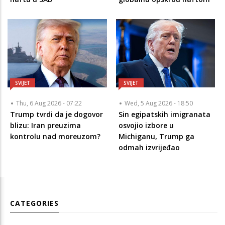
SVIJET
SVIJET
Thu, 6 Aug 2026 - 07:22
Wed, 5 Aug 2026 - 18:50
Trump tvrdi da je dogovor
Sin egipatskih imigranata
blizu: Iran preuzima
osvojio izbore u
kontrolu nad moreuzom?
Michiganu, Trump ga
odmah izvrijeđao
CATEGORIES