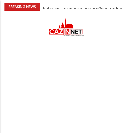
Kuhar otkrio kako pripremiti jaja
BREAKING NEWS
savršenog okusa bez korištenja tave
Stvari koje su djeca 80-ih radila bez
pitanja, a danas moraju tražiti
dopuštenje
Dječak ukrasio zlatnog retrivera
naljepnicama, njegova reakcija je hit
(VIDEO)
Skupština Čelika podržala izgradnju
Nacionalnog stadiona u Zenici, ali pod
određenim uslovima u korist kluba
Skandal u UEFA-i: Gianni Infantino
ljubavnici osigurao unapređeno radno
mjesto i visoku platu