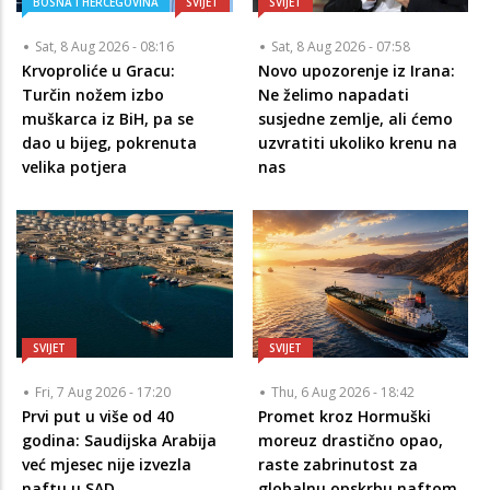
BOSNA I HERCEGOVINA
SVIJET
SVIJET
Sat, 8 Aug 2026 - 08:16
Sat, 8 Aug 2026 - 07:58
Krvoproliće u Gracu:
Novo upozorenje iz Irana:
Turčin nožem izbo
Ne želimo napadati
muškarca iz BiH, pa se
susjedne zemlje, ali ćemo
dao u bijeg, pokrenuta
uzvratiti ukoliko krenu na
velika potjera
nas
SVIJET
SVIJET
Fri, 7 Aug 2026 - 17:20
Thu, 6 Aug 2026 - 18:42
Prvi put u više od 40
Promet kroz Hormuški
godina: Saudijska Arabija
moreuz drastično opao,
već mjesec nije izvezla
raste zabrinutost za
naftu u SAD
globalnu opskrbu naftom