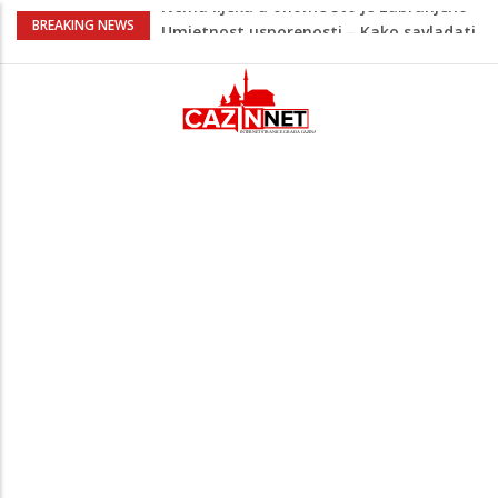
Umjetnost usporenosti – Kako savladati
BREAKING NEWS
"spori vikend" i zaista se odmoriti
Maloljetnik u policijskoj stanici napao
policajca i oštetio vrata
Razmišljate koji automobil kupiti? Nova
Honda Civic dobila odlične ocjene
Pet namirnica za doručak koje će vas
držati sitima sve do ručka
Nema lijeka u onome što je zabranjeno