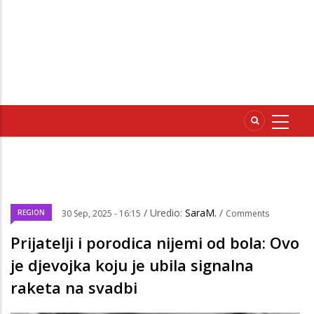
/ Uredio:
SaraM.
/
REGION
30 Sep, 2025 - 16:15
Comments
Prijatelji i porodica nijemi od bola: Ovo
je djevojka koju je ubila signalna
raketa na svadbi