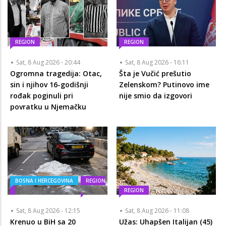
REGION
REGION
Sat, 8 Aug 2026 - 20:44
Sat, 8 Aug 2026 - 16:11
Ogromna tragedija: Otac,
Šta je Vučić prešutio
sin i njihov 16-godišnji
Zelenskom? Putinovo ime
rođak poginuli pri
nije smio da izgovori
povratku u Njemačku
BOSNA I HERCEGOVINA
REGION
REGION
Sat, 8 Aug 2026 - 12:15
Sat, 8 Aug 2026 - 11:08
Krenuo u BiH sa 20
Užas: Uhapšen Italijan (45)