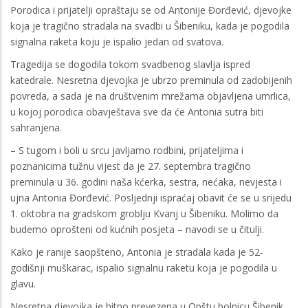
Porodica i prijatelji opraštaju se od Antonije Đorđević, djevojke
koja je tragično stradala na svadbi u Šibeniku, kada je pogodila
signalna raketa koju je ispalio jedan od svatova.
Tragedija se dogodila tokom svadbenog slavlja ispred
katedrale. Nesretna djevojka je ubrzo preminula od zadobijenih
povreda, a sada je na društvenim mrežama objavljena umrlica,
u kojoj porodica obavještava sve da će Antonia sutra biti
sahranjena.
– S tugom i boli u srcu javljamo rodbini, prijateljima i
poznanicima tužnu vijest da je 27. septembra tragično
preminula u 36. godini naša kćerka, sestra, nećaka, nevjesta i
ujna Antonia Đorđević. Posljednji ispraćaj obavit će se u srijedu
1. oktobra na gradskom groblju Kvanj u Šibeniku. Molimo da
budemo oprošteni od kućnih posjeta – navodi se u čitulji.
Kako je ranije saopšteno, Antonia je stradala kada je 52-
godišnji muškarac, ispalio signalnu raketu koja je pogodila u
glavu.
Nesretna djevojka je hitno prevezena u Opštu bolnicu Šibenik,