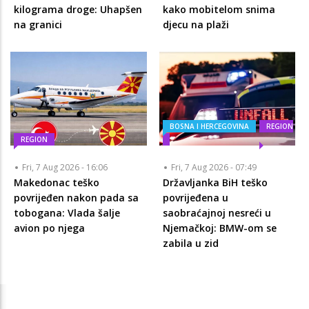
kilograma droge: Uhapšen
kako mobitelom snima
na granici
djecu na plaži
BOSNA I HERCEGOVINA
REGION
REGION
Fri, 7 Aug 2026 - 16:06
Fri, 7 Aug 2026 - 07:49
Makedonac teško
Državljanka BiH teško
povrijeđen nakon pada sa
povrijeđena u
tobogana: Vlada šalje
saobraćajnoj nesreći u
avion po njega
Njemačkoj: BMW-om se
zabila u zid