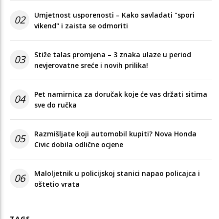
Umjetnost usporenosti – Kako savladati "spori
02
vikend" i zaista se odmoriti
Stiže talas promjena – 3 znaka ulaze u period
03
nevjerovatne sreće i novih prilika!
Pet namirnica za doručak koje će vas držati sitima
04
sve do ručka
Razmišljate koji automobil kupiti? Nova Honda
05
Civic dobila odlične ocjene
Maloljetnik u policijskoj stanici napao policajca i
06
oštetio vrata
TAGS