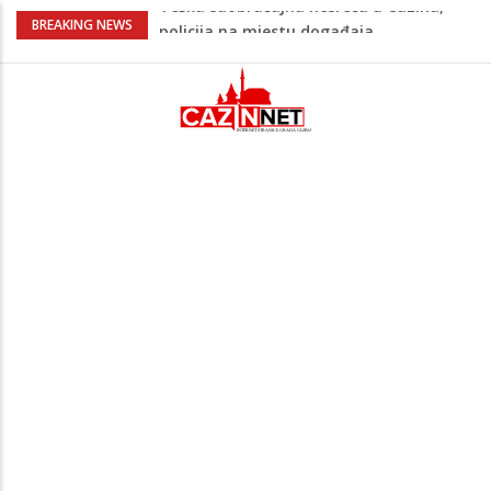
Ovo je 24-godišnji mladić koji je izgubio
BREAKING NEWS
život u rijeci Krivaji kod Zavidovića
Na Ahiret preselio LJUBIJANKIĆ (Hasan)
REDŽEP
Na Ahiret preselio HALILOVIĆ (Smajil)
SEJAD
Sutra dženaza Hamdiji Šahinoviću iz
Bosanske Krupe, kojeg je usmrtila
supruga
Teška saobraćajna nesreća u Cazinu,
policija na mjestu događaja