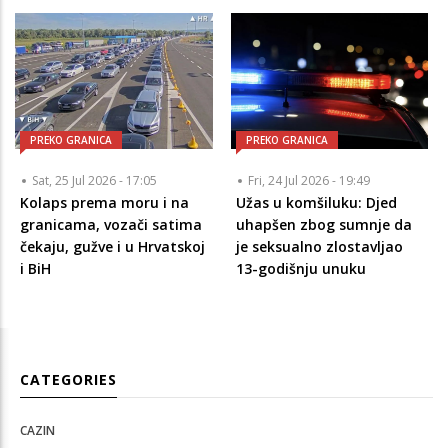
PREKO GRANICA
PREKO GRANICA
Sat, 25 Jul 2026 - 17:05
Fri, 24 Jul 2026 - 19:49
Kolaps prema moru i na
Užas u komšiluku: Djed
granicama, vozači satima
uhapšen zbog sumnje da
čekaju, gužve i u Hrvatskoj
je seksualno zlostavljao
i BiH
13-godišnju unuku
CATEGORIES
CAZIN