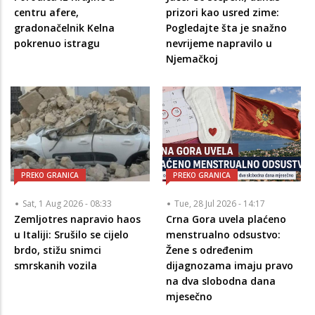
centru afere,
prizori kao usred zime:
gradonačelnik Kelna
Pogledajte šta je snažno
pokrenuo istragu
nevrijeme napravilo u
Njemačkoj
PREKO GRANICA
PREKO GRANICA
Sat, 1 Aug 2026 - 08:33
Tue, 28 Jul 2026 - 14:17
Zemljotres napravio haos
Crna Gora uvela plaćeno
u Italiji: Srušilo se cijelo
menstrualno odsustvo:
brdo, stižu snimci
Žene s određenim
smrskanih vozila
dijagnozama imaju pravo
na dva slobodna dana
mjesečno