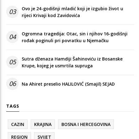
Ovo je 24-godišnji mladić koji je izgubio život u
03
rijeci Krivaji kod Zavidovića
Ogromna tragedija: Otac, sin i njihov 16-godišnji
04
rođak poginuli pri povratku u Njemačku
Sutra dženaza Hamdiji Šahinoviću iz Bosanske
05
Krupe, kojeg je usmrtila supruga
06
Na Ahiret preselio HALILOVIĆ (Smajil) SEJAD
TAGS
CAZIN
KRAJINA
BOSNA I HERCEGOVINA
REGION
SVIJET