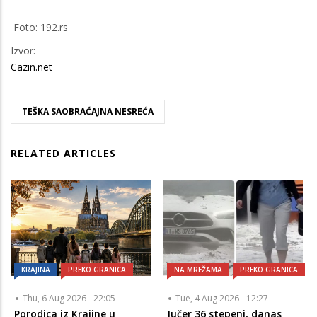
Foto: 192.rs
Izvor:
Cazin.net
TEŠKA SAOBRAĆAJNA NESREĆA
RELATED ARTICLES
KRAJINA
PREKO GRANICA
NA MREŽAMA
PREKO GRANICA
Thu, 6 Aug 2026 - 22:05
Tue, 4 Aug 2026 - 12:27
Porodica iz Krajine u
Jučer 36 stepeni, danas