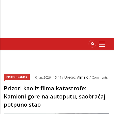
/ Uredio:
AlmaK.
/
PREKO GRANICA
10 Jun, 2026 - 15:44
Comments
Prizori kao iz filma katastrofe:
Kamioni gore na autoputu, saobraćaj
potpuno stao