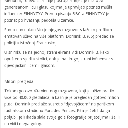
Međutim, "djevojčica" nije postojala. Riječ je bila o AI-
generisanom licu i glasu kojima je upravljao poznati muški
influencer FINNYZYY. Prema pisanju BBC-a FINNYZYY je
poznat po hvatanju pedofila u zamke.
Samo dan nakon što je njegov razgovor s lažnim profilom
emitovan uživo na više platformi Dominik B. (66) predao se
policiji u istočnoj Francuskoj.
U snimku se na jednoj strani ekrana vidi Dominik B. kako
opušteno sjedi u stolici, dok je na drugoj strani influenser s
djevojačkim licem i glasom.
Milioni pregleda
Tokom gotovo 40-minutnog razgovora, koji je uživo pratilo
više od 40.000 gledalaca, a kasnije je pregledan gotovo milion
puta, Dominik predlaže susret s "djevojčicom" na pariškom
fudbalskom stadionu Parc des Princes. Pita je želi li da ga
poljubi, je li ikada slala svoje gole fotografije prijateljima i želi li
da vidi i njega golog.