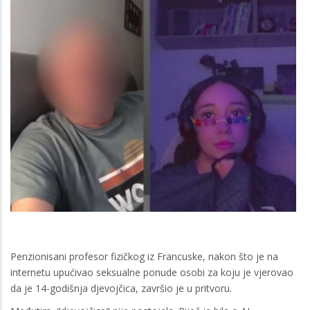
Penzionisani profesor fizičkog iz Francuske, nakon što je na
internetu upućivao seksualne ponude osobi za koju je vjerovao
da je 14-godišnja djevojčica, završio je u pritvoru.