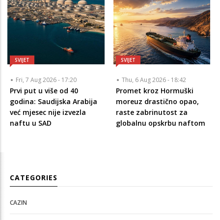
SVIJET
SVIJET
Fri, 7 Aug 2026 - 17:20
Thu, 6 Aug 2026 - 18:42
Prvi put u više od 40
Promet kroz Hormuški
godina: Saudijska Arabija
moreuz drastično opao,
već mjesec nije izvezla
raste zabrinutost za
naftu u SAD
globalnu opskrbu naftom
CATEGORIES
CAZIN