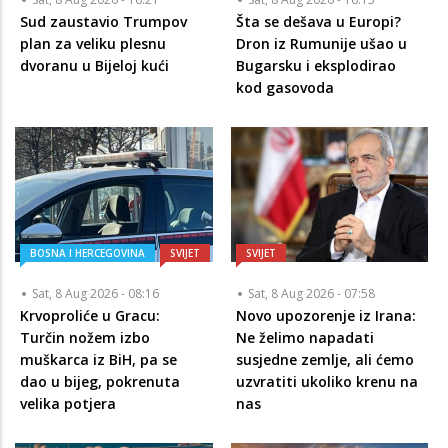
Sud zaustavio Trumpov
Šta se dešava u Europi?
plan za veliku plesnu
Dron iz Rumunije ušao u
dvoranu u Bijeloj kući
Bugarsku i eksplodirao
kod gasovoda
BOSNA I HERCEGOVINA
SVIJET
SVIJET
Sat, 8 Aug 2026 - 08:16
Sat, 8 Aug 2026 - 07:58
Krvoproliće u Gracu:
Novo upozorenje iz Irana:
Turčin nožem izbo
Ne želimo napadati
muškarca iz BiH, pa se
susjedne zemlje, ali ćemo
dao u bijeg, pokrenuta
uzvratiti ukoliko krenu na
velika potjera
nas