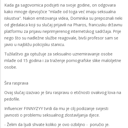
Kada ga sagovornica podsjeti na svoje godine, on odgovara
kako mnoge djevojčice "mlađe od toga već imaju seksualna
iskustva". Nakon emitovanja videa, Dominika su prepoznali neki
od gledalaca koji su slučaj prijavili na Pharos, francusku državnu
platformu za prijavu neprimjerenog internetskog sadržaja. Prije
nego što su nadležne službe reagovale, bivši profesor sam se
javio u najbližu policijsku stanicu.
Tužilaštvo ga optužuje za seksualno uznemiravanje osobe
mlađe od 15 godina i za traženje pornografske slike maloljetne
osobe.
Šira rasprava
Ovaj slučaj izazvao je širu raspravu o etičnosti ovakvog lova na
pedofile.
Influencer FINNYZYY tvrdi da mu je cilj podizanje svijesti
javnosti o problemu seksualnog zlostavljanja djece.
- Želim da ljudi shvate koliko je ovo ozbiljno - poručio je.