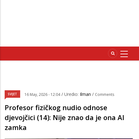
/ Uredio:
Ilman
/
SVIJET
16 May, 2026 - 12:04
Comments
Profesor fizičkog nudio odnose
djevojčici (14): Nije znao da je ona AI
zamka