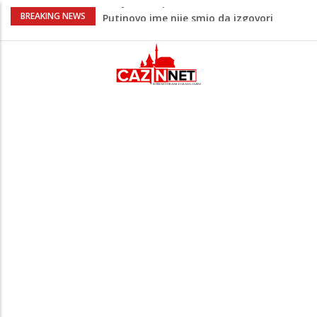
Šta se dešava u Europi? Dron iz
BREAKING NEWS
Rumunije ušao u Bugarsku i eksplodirao
kod gasovoda
Ribari pronašli kosti na isušenom dnu
Save, podsjećaju na ljudske
Sud zaustavio Trumpov plan za veliku
plesnu dvoranu u Bijeloj kući
Bebe koje odrastaju uz pse su zdravije:
Evo šta ih štiti
Šta je Vučić prešutio Zelenskom?
Putinovo ime nije smio da izgovori