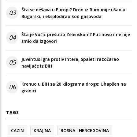
Šta se dešava u Europi? Dron iz Rumunije ušao u
03
Bugarsku i eksplodirao kod gasovoda
Šta je Vučić prešutio Zelenskom? Putinovo ime nije
04
smio da izgovori
Juventus igra protiv Intera, Spaleti razočarao
05
navijače iz BiH
Krenuo u BiH sa 20 kilograma droge: Uhapšen na
06
granici
TAGS
CAZIN
KRAJINA
BOSNA I HERCEGOVINA