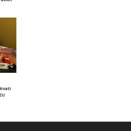
Hrvati
 EU