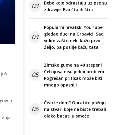
Bebe koje odrastaju uz pse su
03
zdravije: Evo šta ih štiti
Popularni hrvatski YouTuber
gledao duel na Grbavici: Sad
04
vidim zašto neki kažu prvo
Željo, pa poslije kažu tata
Zimske gume na 40 stepeni
Celzijusa nisu jedini problem:
05
 još
Pogrešan pritisak može biti
mnogo opasniji
jegovom
Čistite dom? Obratite pažnju
06
na stvari koje ne biste trebali
olako bacati u smeće
ranja i