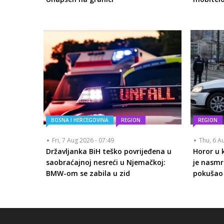
BOSNA I HERCEGOVINA
REGION
REGION
Fri, 7 Aug 2026 - 07:49
Thu, 6 A
Državljanka BiH teško povrijeđena u
Horor u 
saobraćajnoj nesreći u Njemačkoj:
je nasm
BMW-om se zabila u zid
pokušao 