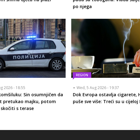
po njega
REGION
ug 2026 - 18:55
Wed, 5 Aug 2026 - 19:37
komšiluku: Sin osumnjičen da
Dok Evropa ostavlja cigarete, 
rt pretukao majku, potom
puše sve više: Treći su u cijeloj
skočiti s terase