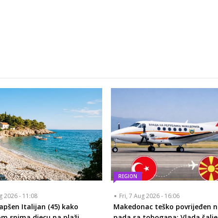
REGION
ug 2026 - 11:08
Fri, 7 Aug 2026 - 16:06
apšen Italijan (45) kako
Makedonac teško povrijeđen 
m snima djecu na plaži
pada sa tobogana: Vlada šalje