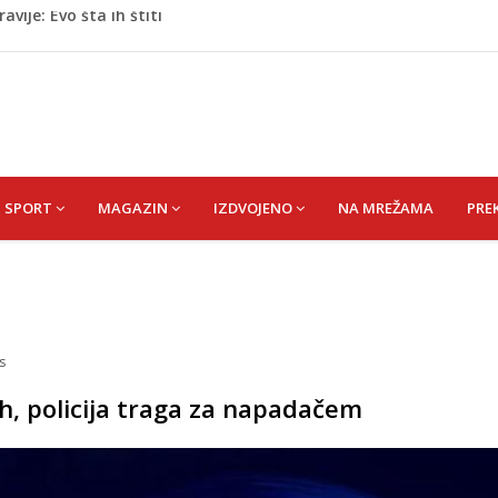
oge: Uhapšen na granici
eti razočarao navijače iz BiH
 mobitelom snima djecu na plaži
stvari koje ne biste trebali olako bacati u smeće
vije: Evo šta ih štiti
SPORT
MAGAZIN
IZDVOJENO
NA MREŽAMA
PRE
s
h, policija traga za napadačem