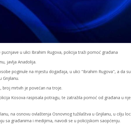
pucnjave u ulici Ibrahim Rugova, policija traži pomoć građana
nu, javlja Anadolija.
e osobe poginule na mjestu događaja, u ulici "Ibrahim Rugova", a da su
 Gnjilanu.
broj mrtvih je povećan na troje.
Policija Kosova raspisala potragu, te zatražila pomoć od građana u n
ilanu, na osnovu ovlaštenja Osnovnog tužilaštva u Gnjilanu, u cilju loci
ju sa građanima i medijima, navodi se u policijskom saopćenju.