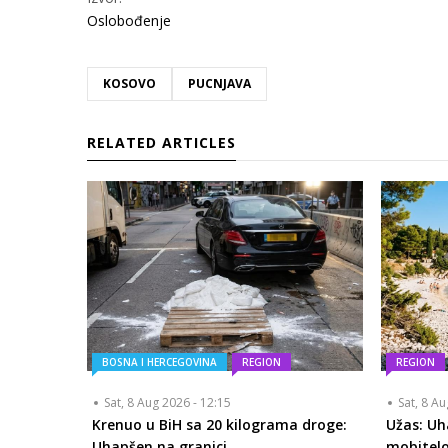
Oslobođenje
KOSOVO
PUCNJAVA
RELATED ARTICLES
BOSNA I HERCEGOVINA
REGION
REGION
Sat, 8 Aug 2026 - 12:15
Sat, 8 A
Krenuo u BiH sa 20 kilograma droge:
Užas: Uh
Uhapšen na granici
mobitelo