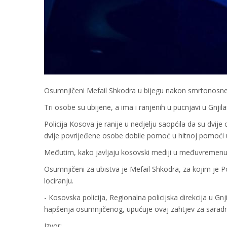
Osumnjičeni Mefail Shkodra u bijegu nakon smrtonosne 
Tri osobe su ubijene, a ima i ranjenih u pucnjavi u Gnjila
Policija Kosova je ranije u nedjelju saopćila da su dvij
dvije povrijeđene osobe dobile pomoć u hitnoj pomoći u
Međutim, kako javljaju kosovski mediji u međuvremenu, 
Osumnjičeni za ubistva je Mefail Shkodra, za kojim je 
lociranju.
- Kosovska policija, Regionalna policijska direkcija u Gnj
hapšenja osumnjičenog, upućuje ovaj zahtjev za saradn
Izvor: