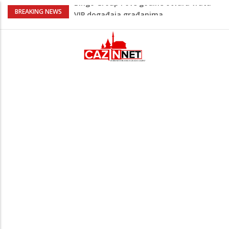
Sarajevo ipak u Mostaru igra
BREAKING NEWS
Čeferin odredio ko dijeli pravdu u 1 kolu
Premijer lige BiH
Lepa Brena pala na koncertu u Budvi
nakon kultnog zamaha nogom: "Nisi bio
na njenom koncertu ako nije pala"
Na Ahiret preselio BEKTAŠEVIĆ (HUSEIN)
HUSEIN-BEKTAŠ
Bingo Group i ove godine otvara vrata
VIP događaja građanima