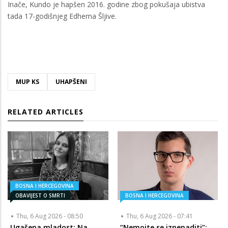
Inače, Kundo je hapšen 2016. godine zbog pokušaja ubistva
tada 17-godišnjeg Edhema Šljive.
MUP KS
UHAPŠENI
RELATED ARTICLES
BOSNA I HERCEGOVINA
OBAVIJEST O SMRTI
BOSNA I HERCEGOVINA
Thu, 6 Aug 2026 - 08:50
Thu, 6 Aug 2026 - 07:41
Ugašena mladost: Na
“Nemojte se iznenaditi”: