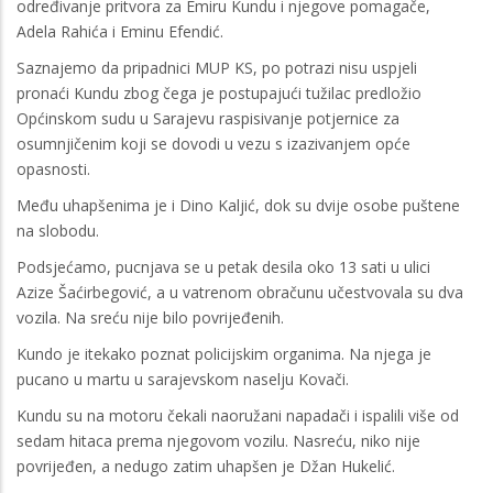
određivanje pritvora za Emiru Kundu i njegove pomagače,
Adela Rahića i Eminu Efendić.
Saznajemo da pripadnici MUP KS, po potrazi nisu uspjeli
pronaći Kundu zbog čega je postupajući tužilac predložio
Općinskom sudu u Sarajevu raspisivanje potjernice za
osumnjičenim koji se dovodi u vezu s izazivanjem opće
opasnosti.
Među uhapšenima je i Dino Kaljić, dok su dvije osobe puštene
na slobodu.
Podsjećamo, pucnjava se u petak desila oko 13 sati u ulici
Azize Šaćirbegović, a u vatrenom obračunu učestvovala su dva
vozila. Na sreću nije bilo povrijeđenih.
Kundo je itekako poznat policijskim organima. Na njega je
pucano u martu u sarajevskom naselju Kovači.
Kundu su na motoru čekali naoružani napadači i ispalili više od
sedam hitaca prema njegovom vozilu. Nasreću, niko nije
povrijeđen, a nedugo zatim uhapšen je Džan Hukelić.