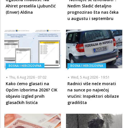
Ahiret preselila Ljubunčić
Nedim Sladić detaljno
(Enver) Aldina
prognozirao šta nas čeka
u augustu i septembru
BOSNA I HERCEGOVINA
BOSNA I HERCEGOVINA
Thu, 6 Aug 2026 - 07:02
Wed, 5 Aug 2026 - 19:51
Kako ćemo glasati na
Radnici više neće morati
Općim izborima 2026? CIK
na sunce po najvećoj
objavio izgled prvih
vrućini: Inspektori obilaze
glasačkih listića
gradilišta