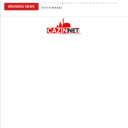
Kafa, umjetnost i Alajbegović: Juventus
BREAKING NEWS
objavio spektakularan video
Poznat termin dženaze NADAREVIĆ
ŠEFIKU
Na Ahiret preselila SAMARDŽIĆ (rođ.
Čizmić) AJIŠA
Na Ahiret preselila DERVIŠEVIĆ (rođ.
ALIČAJIĆ) MINE
Na Ahiret preselio ĆORALIĆ (Mahmut)
SULEJMAN