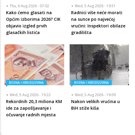
Thu, 6 Aug 2026 - 07:02
Wed, 5 Aug 2026 - 19:51
Kako ćemo glasati na
Radnici više neće morati
Općim izborima 2026? CIK
na sunce po najvećoj
objavio izgled prvih
vrućini: Inspektori obilaze
glasačkih listića
gradilišta
BOSNA I HERCEGOVINA
BOSNA I HERCEGOVINA
Wed, 5 Aug 2026 - 19:22
Wed, 5 Aug 2026 - 19:09
Rekordnih 20,3 miliona KM
Nakon velikih vrućina u
ide za zapošljavanje i
BiH stiže kiša
očuvanje radnih mjesta