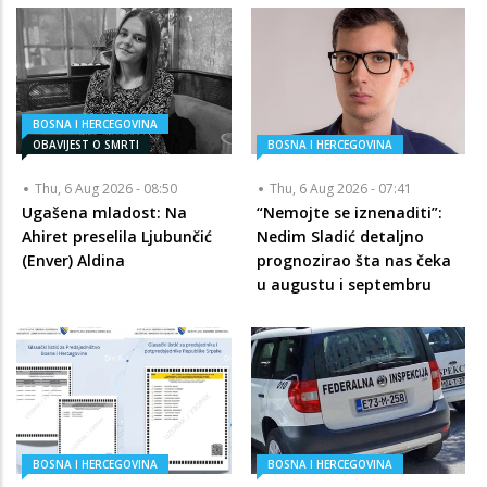
BOSNA I HERCEGOVINA
OBAVIJEST O SMRTI
BOSNA I HERCEGOVINA
Thu, 6 Aug 2026 - 08:50
Thu, 6 Aug 2026 - 07:41
Ugašena mladost: Na
“Nemojte se iznenaditi”:
Ahiret preselila Ljubunčić
Nedim Sladić detaljno
(Enver) Aldina
prognozirao šta nas čeka
u augustu i septembru
BOSNA I HERCEGOVINA
BOSNA I HERCEGOVINA