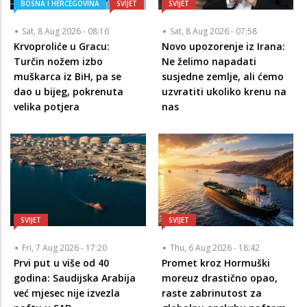
BOSNA I HERCEGOVINA
SVIJET
SVIJET
Sat, 8 Aug 2026 - 08:16
Sat, 8 Aug 2026 - 07:58
Krvoproliće u Gracu:
Novo upozorenje iz Irana:
Turčin nožem izbo
Ne želimo napadati
muškarca iz BiH, pa se
susjedne zemlje, ali ćemo
dao u bijeg, pokrenuta
uzvratiti ukoliko krenu na
velika potjera
nas
SVIJET
SVIJET
Fri, 7 Aug 2026 - 17:20
Thu, 6 Aug 2026 - 18:42
Prvi put u više od 40
Promet kroz Hormuški
godina: Saudijska Arabija
moreuz drastično opao,
već mjesec nije izvezla
raste zabrinutost za