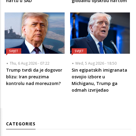
naftu u SAD
globalnu opskrbu naftom
SVIJET
SVIJET
Thu, 6 Aug 2026 - 07:22
Wed, 5 Aug 2026 - 18:50
Trump tvrdi da je dogovor
Sin egipatskih imigranata
blizu: Iran preuzima
osvojio izbore u
kontrolu nad moreuzom?
Michiganu, Trump ga
odmah izvrijeđao
CATEGORIES