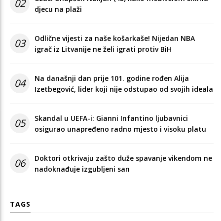
02
djecu na plaži
Odlične vijesti za naše košarkaše! Nijedan NBA
03
igrač iz Litvanije ne želi igrati protiv BiH
Na današnji dan prije 101. godine rođen Alija
04
Izetbegović, lider koji nije odstupao od svojih ideala
Skandal u UEFA-i: Gianni Infantino ljubavnici
05
osigurao unapređeno radno mjesto i visoku platu
Doktori otkrivaju zašto duže spavanje vikendom ne
06
nadoknađuje izgubljeni san
TAGS