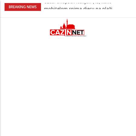
Čistite dom? Obratite pažnju na stvari
BREAKING NEWS
koje ne biste trebali olako bacati u
smeće
Skandal u UEFA-i: Gianni Infantino
ljubavnici osigurao unapređeno radno
mjesto i visoku platu
Na današnji dan prije 101. godine rođen
Alija Izetbegović, lider koji nije odstupao
od svojih ideala
Odlične vijesti za naše košarkaše!
Nijedan NBA igrač iz Litvanije ne želi
igrati protiv BiH
Užas: Uhapšen Italijan (45) kako
mobitelom snima djecu na plaži