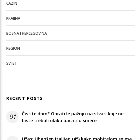
CAZIN
KRAJINA
BOSNA I HERCEGOVINA
REGION
SVIJET
RECENT POSTS
Čistite dom? Obratite pažnju na stvari koje ne
01
biste trebali olako bacati u smeće
Užas: Uhapšen Italijan (45) kako mobitelom snima