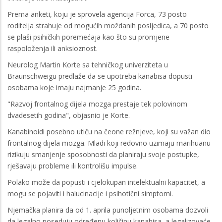
Prema anketi, koju je sprovela agencija Forca, 73 posto
roditelja strahuje od mogućih moždanih posljedica, a 70 posto
se plaši psihičkih poremećaja kao što su promjene
raspoloženja ili anksioznost.
Neurolog Martin Korte sa tehničkog univerziteta u
Braunschweigu predlaže da se upotreba kanabisa dopusti
osobama koje imaju najmanje 25 godina.
"Razvoj frontalnog dijela mozga prestaje tek polovinom
dvadesetih godina", objasnio je Korte.
Kanabinoidi posebno utiču na čeone režnjeve, koji su važan dio
frontalnog dijela mozga. Mladi koji redovno uzimaju marihuanu
rizikuju smanjenje sposobnosti da planiraju svoje postupke,
rješavaju probleme ili kontrolišu impulse.
Polako može da popusti i cjelokupan intelektualni kapacitet, a
mogu se pojaviti i halucinacije i psihotični simptomi.
Njemačka planira da od 1. aprila punoljetnim osobama dozvoli
da legalno poseduju određenu količinu kanabisa, a legalizovaće