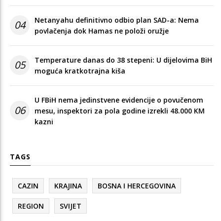
Netanyahu definitivno odbio plan SAD-a: Nema
04
povlačenja dok Hamas ne položi oružje
Temperature danas do 38 stepeni: U dijelovima BiH
05
moguća kratkotrajna kiša
U FBiH nema jedinstvene evidencije o povučenom
06
mesu, inspektori za pola godine izrekli 48.000 KM
kazni
TAGS
CAZIN
KRAJINA
BOSNA I HERCEGOVINA
REGION
SVIJET