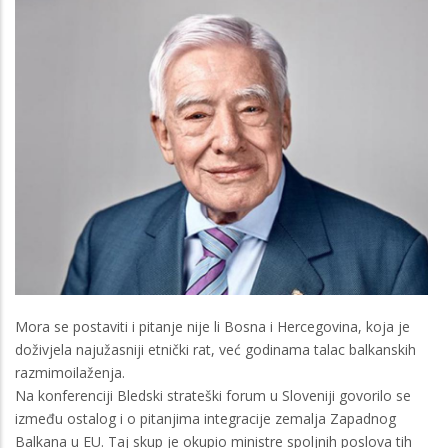
Mora se postaviti i pitanje nije li Bosna i Hercegovina, koja je
doživjela najužasniji etnički rat, već godinama talac balkanskih
razmimoilaženja.
Na konferenciji Bledski strateški forum u Sloveniji govorilo se
između ostalog i o pitanjima integracije zemalja Zapadnog
Balkana u EU. Taj skup je okupio ministre spoljnih poslova tih