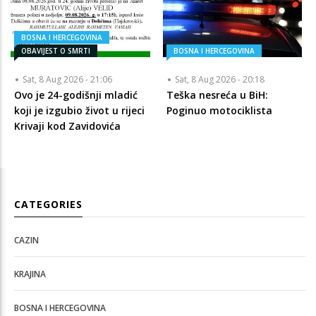
BOSNA I HERCEGOVINA
OBAVIJEST O SMRTI
BOSNA I HERCEGOVINA
Sat, 8 Aug 2026 - 21:06
Sat, 8 Aug 2026 - 20:18
Ovo je 24-godišnji mladić
Teška nesreća u BiH:
koji je izgubio život u rijeci
Poginuo motociklista
Krivaji kod Zavidovića
CATEGORIES
CAZIN
KRAJINA
BOSNA I HERCEGOVINA