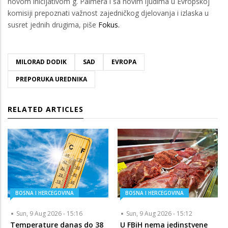
novom inicijativom g. Palmera i sa novim ljudima u Evropskoj
komisiji prepoznati važnost zajedničkog djelovanja i izlaska u
susret jednih drugima, piše
Fokus.
MILORAD DODIK
SAD
EVROPA
PREPORUKA UREDNIKA
RELATED ARTICLES
BOSNA I HERCEGOVINA
BOSNA I HERCEGOVINA
Sun, 9 Aug 2026 - 15:16
Sun, 9 Aug 2026 - 15:12
Temperature danas do 38
U FBiH nema jedinstvene