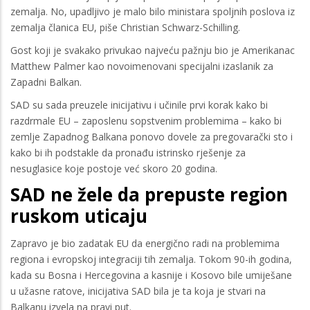
zemalja. No, upadljivo je malo bilo ministara spoljnih poslova iz
zemalja članica EU, piše Christian Schwarz-Schilling.
Gost koji je svakako privukao najveću pažnju bio je Amerikanac
Matthew Palmer kao novoimenovani specijalni izaslanik za
Zapadni Balkan.
SAD su sada preuzele inicijativu i učinile prvi korak kako bi
razdrmale EU – zaposlenu sopstvenim problemima – kako bi
zemlje Zapadnog Balkana ponovo dovele za pregovarački sto i
kako bi ih podstakle da pronađu istrinsko rješenje za
nesuglasice koje postoje već skoro 20 godina.
SAD ne žele da prepuste region
ruskom uticaju
Zapravo je bio zadatak EU da energično radi na problemima
regiona i evropskoj integraciji tih zemalja. Tokom 90-ih godina,
kada su Bosna i Hercegovina a kasnije i Kosovo bile umiješane
u užasne ratove, inicijativa SAD bila je ta koja je stvari na
Balkanu izvela na pravi put.