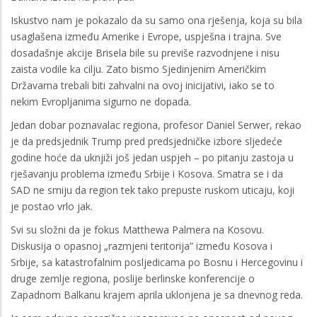
Iskustvo nam je pokazalo da su samo ona rješenja, koja su bila
usaglašena između Amerike i Evrope, uspješna i trajna. Sve
dosadašnje akcije Brisela bile su previše razvodnjene i nisu
zaista vodile ka cilju. Zato bismo Sjedinjenim Američkim
Državama trebali biti zahvalni na ovoj inicijativi, iako se to
nekim Evropljanima sigurno ne dopada.
Jedan dobar poznavalac regiona, profesor Daniel Serwer, rekao
je da predsjednik Trump pred predsjedničke izbore sljedeće
godine hoće da uknjiži još jedan uspjeh – po pitanju zastoja u
rješavanju problema između Srbije i Kosova. Smatra se i da
SAD ne smiju da region tek tako prepuste ruskom uticaju, koji
je postao vrlo jak.
Svi su složni da je fokus Matthewa Palmera na Kosovu.
Diskusija o opasnoj „razmjeni teritorija” između Kosova i
Srbije, sa katastrofalnim posljedicama po Bosnu i Hercegovinu i
druge zemlje regiona, poslije berlinske konferencije o
Zapadnom Balkanu krajem aprila uklonjena je sa dnevnog reda.