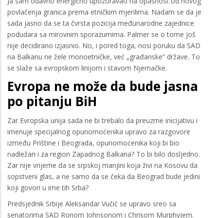
Ja sam odavno energično upozoravao na opasnost od novog
povlačenja granica prema etničkim mjerilima. Nadam se da je
sada jasno da se ta čvrsta pozicija međunarodne zajednice
podudara sa mirovnim sporazumima. Palmer se o tome još
nije decidirano izjasnio. No, i pored toga, nosi poruku da SAD
na Balkanu ne žele monoetničke, već „građanske” države. To
se slaže sa evropskom linijom i stavom Njemačke.
Evropa ne može da bude jasna
po pitanju BiH
Zar Evropska unija sada ne bi trebalo da preuzme inicijativu i
imenuje specijalnog opunomoćenika upravo za razgovore
između Prištine i Beograda, opunomoćenika koji bi bio
nadležan i za region Zapadnog Balkana? To bi bilo dosljedno.
Zar nije vrijeme da se srpskoj manjini koja živi na Kosovu da
sopstveni glas, a ne samo da se čeka da Beograd bude jedini
koji govori u ime tih Srba?
Predsjednik Srbije Aleksandar Vučić se upravo sreo sa
senatorima SAD Ronom Johnsonom i Chrisom Murphyjem.