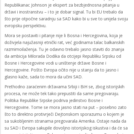
Republikanac Johnson je ekspert za bezbjednosna pitanja u
državi i inostranstvu – i to je dobar signal. Tu bi EU trebalo da
što prije otpočne saradnju sa SAD kako bi u sve to unijela svoju
evropsku perspektivu.
Mora se postaviti i pitanje nije li Bosna i Hercegovina, koja je
doživjela najužasniji etnički rat, već godinama talac balkanskih
razmimoilaženja. Tu je odavno trebalo jasno staviti do znanja
da ambicija Milorada Dodika da otcijepi Republiku Srpsku od
Bosne i Hercegovine vodi u uništenje države Bosne i
Hercegovine. Pošto Evropa očito nije u stanju da to jasno i
glasno kaže, sada to mora da učini SAD.
Prethodno zaraćenim državama Srbiji i BiH se, zbog istorijskih
procesa, ne može tek tako prepustiti da same pregovaraju.
Politika Republike Srpske podriva jedinstvo Bosne i
Hercegovine. Tome se mora jasno stati na put – posebno zato
što to direktno protivrječi Dejtonskom sporazumu o kojem je
sa sukobljenim stranama pregovarala Amerika. Ostaje nada da
su SAD i Evropa sakupile dovoljno istorijskog iskustva i da će sa