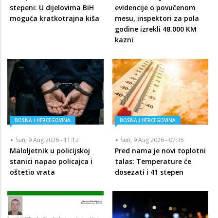
stepeni: U dijelovima BiH
evidencije o povučenom
moguća kratkotrajna kiša
mesu, inspektori za pola
godine izrekli 48.000 KM
kazni
BOSNA I HERCEGOVINA
BOSNA I HERCEGOVINA
Sun, 9 Aug 2026 - 11:12
Sun, 9 Aug 2026 - 07:35
Maloljetnik u policijskoj
Pred nama je novi toplotni
stanici napao policajca i
talas: Temperature će
oštetio vrata
dosezati i 41 stepen