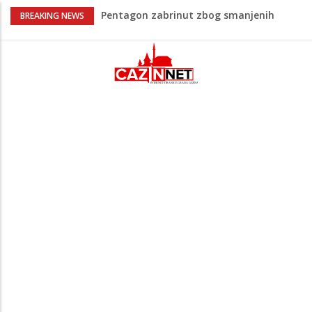
Pentagon zabrinut zbog smanjenih
BREAKING NEWS
zaliha, od vojne industrije traži ubrzanje
proizvodnje
U FBiH nema jedinstvene evidencije o
povučenom mesu, inspektori za pola
godine izrekli 48.000 KM kazni
Temperature danas do 38 stepeni: U
dijelovima BiH moguća kratkotrajna kiša
Netanyahu definitivno odbio plan SAD-a:
Nema povlačenja dok Hamas ne položi
oružje
Supruga izraelskog premijera suočava se
s optužbama za zlostavljanje kućnog
osoblja